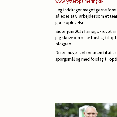
www.rytteroptimering.dk
Jeg inddrager meget gerne foræl
således at vi arbejder som et t
gode oplevelser.
Siden juni 2017 har jeg skrevet ar
jeg skrive om mine forslag til op
bloggen.
Du er meget velkommen til at sk
spørgsmål og med forslag til op