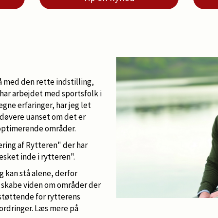
å med den rette indstilling,
har arbejdet med sportsfolk i
ne erfaringer, har jeg let
udøvere uanset om det er
 optimerende områder.
ring af Rytteren" der har
sket inde i rytteren".
 kan stå alene, derfor
t skabe viden om områder der
tøttende for rytterens
fordringer. Læs mere på