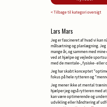
< Tilbage til kategori oversigt
Lars Mars
Jeg er fascineret af hvad vi kan n
målsætning og planlægning. Jeg 
mange år, og sammen med mine eg
ved at hjælpe og vejlede sports
med de mentale-, fysiske- eller
Jeg har skabt konceptet "optime
fokus på hele rytteren og "menne
Jeg mener ikke at mental træning
hjælper jeg også rytteren med a
kan være optimerende og unders
udvikling eller håndtering af ud