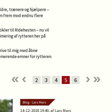
dre, trænere og hjælpere –
eam frem mod endnu flere
tikler til Ridehesten – nu vil
timering af rytteren her på
rive til mig med åbne
timerende emner for rytteren.
2
3
4
5
6
Blog - Lars Mars
14-12-2020 19:40
, af Lars Mars