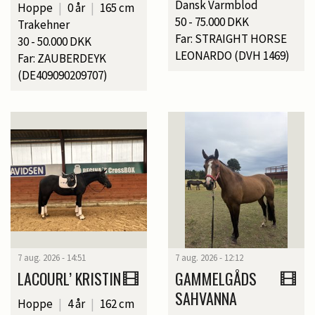
Dansk Varmblod
Hoppe
|
0 år
|
165 cm
50 - 75.000 DKK
Trakehner
Far: STRAIGHT HORSE
30 - 50.000 DKK
LEONARDO (DVH 1469)
Far: ZAUBERDEYK
(DE409090209707)
7 aug. 2026 - 14:51
7 aug. 2026 - 12:12
LACOURL’ KRISTIN
GAMMELGÅDS
SAHVANNA
Hoppe
|
4 år
|
162 cm