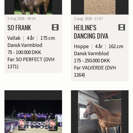
5 maj 2026 - 09:10
2 aug. 2026 - 17:57
SO FRANK
HEILINE'S
DANCING DIVA
Vallak
|
4 år
|
175 cm
Dansk Varmblod
Hoppe
|
4 år
|
162 cm
75 - 100.000 DKK
Dansk Varmblod
Far: SO PERFECT (DVH
175 - 250.000 DKK
1371)
Far: VALVERDE (DVH
1264)