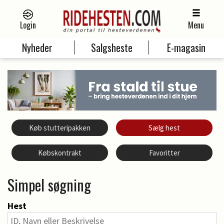
Login
Menu
Nyheder
Salgsheste
E-magasin
Køb stutteripakken
Sælg hest
Købskontrakt
Favoritter
Simpel søgning
Hest