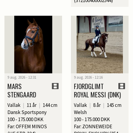
(372100400002544)
9 aug. 2026 - 12:31
9 aug. 2026 - 12:16
MARS
FJORDGLIMT
STENGAARD
ROYAL MESSI (DNK)
Vallak
|
11 år
|
144 cm
Vallak
|
8 år
|
145 cm
Dansk Sportspony
Welsh
100 - 175.000 DKK
100 - 175.000 DKK
Far: OFFEM MINOS
Far: ZONNEWEIDE