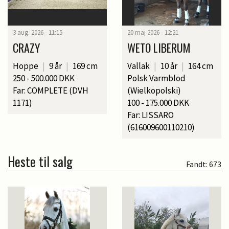
3 aug. 2026 - 11:15
20 maj 2026 - 12:21
CRAZY
WETO LIBERUM
Hoppe
|
9 år
|
169 cm
Vallak
|
10 år
|
164 cm
250 - 500.000 DKK
Polsk Varmblod
Far: COMPLETE (DVH
(Wielkopolski)
1171)
100 - 175.000 DKK
Far: LISSARO
(616009600110210)
Heste til salg
Fandt: 673