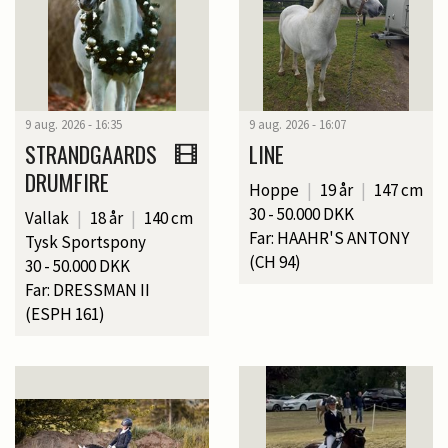
9 aug. 2026 - 16:35
9 aug. 2026 - 16:07
STRANDGAARDS
LINE
DRUMFIRE
Hoppe
|
19 år
|
147 cm
30 - 50.000 DKK
Vallak
|
18 år
|
140 cm
Far: HAAHR'S ANTONY
Tysk Sportspony
(CH 94)
30 - 50.000 DKK
Far: DRESSMAN II
(ESPH 161)