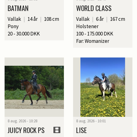
BATMAN
WORLD CLASS
Vallak
|
14 år
|
108 cm
Vallak
|
6 år
|
167 cm
Pony
Holstener
20 - 30.000 DKK
100 - 175.000 DKK
Far: Womanizer
8 aug. 2026 - 10:28
8 aug. 2026 - 10:01
JUICY ROCK PS
LISE