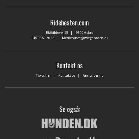
Ridehesten.com
Blåkildevej 15 | 9500 Hobro
+45 98 51 20 66
|
Mediehuset@wiegaarden.dk
Kontakt os
Tip os her
|
Kontakt os
|
Annoncering
Se også: