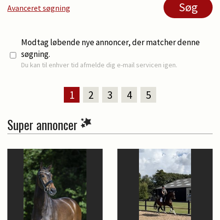
Avanceret søgning
Modtag løbende nye annoncer, der matcher denne
søgning.
Du kan til enhver tid afmelde dig e-mail servicen igen.
1
2
3
4
5
Super annoncer