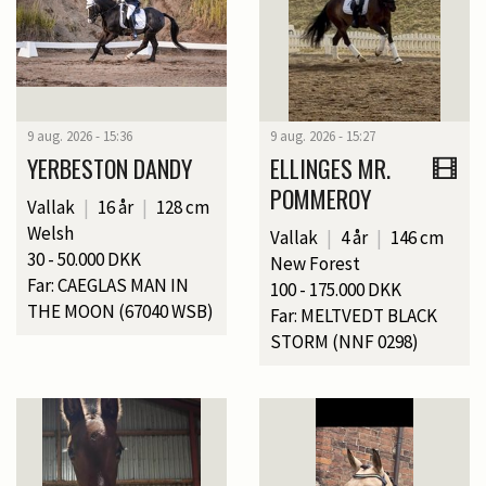
9 aug. 2026 - 15:36
9 aug. 2026 - 15:27
YERBESTON DANDY
ELLINGES MR.
POMMEROY
Vallak
|
16 år
|
128 cm
Welsh
Vallak
|
4 år
|
146 cm
30 - 50.000 DKK
New Forest
Far: CAEGLAS MAN IN
100 - 175.000 DKK
THE MOON (67040 WSB)
Far: MELTVEDT BLACK
STORM (NNF 0298)