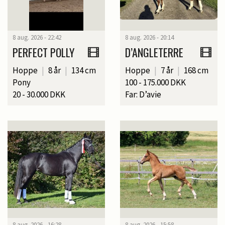
8 aug. 2026 - 22:42
8 aug. 2026 - 20:14
PERFECT POLLY
D’ANGLETERRE
Hoppe
|
8 år
|
134 cm
Hoppe
|
7 år
|
168 cm
Pony
100 - 175.000 DKK
20 - 30.000 DKK
Far: D’avie
8 aug. 2026 - 16:28
8 aug. 2026 - 15:58