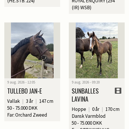
(HE.STB. 224)
ROYAL ENQUIRY (254
(IR) WSB)
9 aug. 2026 - 12:05
9 aug. 2026 - 09:20
TULLEBO JAN-E
SUNBALLES
LAVINA
Vallak
|
3 år
|
147 cm
50 - 75.000 DKK
Hoppe
|
0 år
|
170 cm
Far: Orchard Zweed
Dansk Varmblod
50 - 75.000 DKK