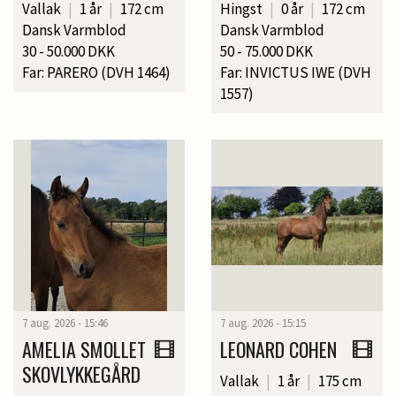
Vallak
|
1 år
|
172 cm
Hingst
|
0 år
|
172 cm
Dansk Varmblod
Dansk Varmblod
30 - 50.000 DKK
50 - 75.000 DKK
Far: PARERO (DVH 1464)
Far: INVICTUS IWE (DVH
1557)
7 aug. 2026 - 15:46
7 aug. 2026 - 15:15
AMELIA SMOLLET
LEONARD COHEN
SKOVLYKKEGÅRD
Vallak
|
1 år
|
175 cm