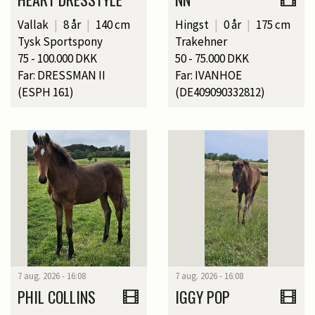
Vallak
|
8 år
|
140 cm
Hingst
|
0 år
|
175 cm
Tysk Sportspony
Trakehner
75 - 100.000 DKK
50 - 75.000 DKK
Far: DRESSMAN II
Far: IVANHOE
(ESPH 161)
(DE409090332812)
7 aug. 2026 - 16:08
7 aug. 2026 - 16:08
PHIL COLLINS
IGGY POP