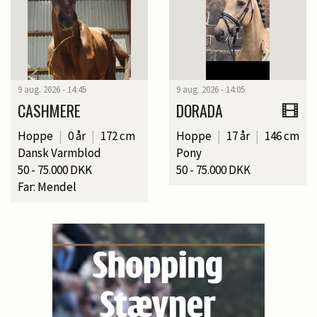
9 aug. 2026 - 14:45
9 aug. 2026 - 14:05
CASHMERE
DORADA
Hoppe
|
0 år
|
172 cm
Hoppe
|
17 år
|
146 cm
Dansk Varmblod
Pony
50 - 75.000 DKK
50 - 75.000 DKK
Far: Mendel