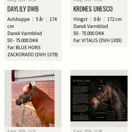
DAYLILY DWB
KRONES UNESCO
Avlshoppe
|
5 år
|
174
Hingst
|
0 år
|
172 cm
cm
Dansk Varmblod
Dansk Varmblod
50 - 75.000 DKK
50 - 75.000 DKK
Far: VITALIS (DVH 1305)
Far: BLUE HORS
ZACKORADO (DVH 1379)
8 aug. 2026 - 15:32
8 aug. 2026 - 12:48