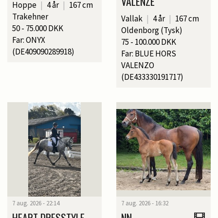
VALENZE
Hoppe
|
4 år
|
167 cm
Trakehner
Vallak
|
4 år
|
167 cm
50 - 75.000 DKK
Oldenborg (Tysk)
Far: ONYX
75 - 100.000 DKK
(DE409090289918)
Far: BLUE HORS
VALENZO
(DE433330191717)
7 aug. 2026 - 22:14
7 aug. 2026 - 16:32
HEART DRESSTYLE
NN