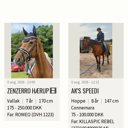
9 aug. 2026 - 13:09
9 aug. 2026 - 12:32
ZENZERRO HÆRUP
AK'S SPEEDI
Vallak
|
7 år
|
170 cm
Hoppe
|
8 år
|
147 cm
175 - 250.000 DKK
Connemara
Far: ROMEO (DVH 1223)
75 - 100.000 DKK
Far: KILLASPIC REBEL