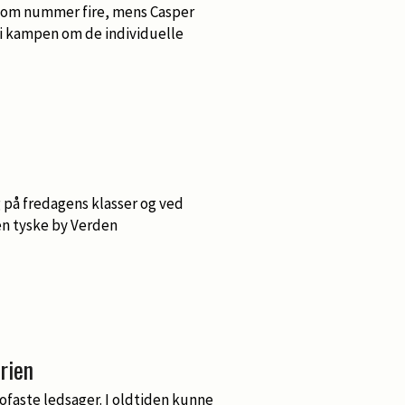
 som nummer fire, mens Casper
 i kampen om de individuelle
 på fredagens klasser og ved
n tyske by Verden
rien
rofaste ledsager. I oldtiden kunne