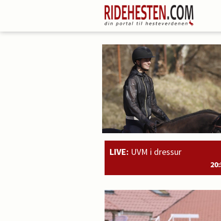
LIVE:
UVM i dressur
20:51
Rahmoz Langholt og M