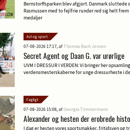
Bernstorffsparken blev afgjort. Danmark sluttede
Rasmussen med to fejlfrie runder red sig helt frem
medaljer
Avl og sport
07-08-2026 17:17
, af
Thomas Bach Jensen
Secret Agent og Daan G. var urørlige
UVM I DRESSUR I VERDEN: Vi bringer her opsamling
verdensmesterskaberne for unge dressurheste i de
Fagligt
07-08-2026 15:08
, af
Georgia Timmermann
Alexander og hesten der erobrede histo
I dag er hesten vores sportsmakker, fritidsven og t