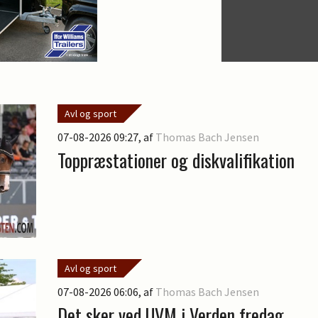
Avl og sport
07-08-2026 09:27
, af
Thomas Bach Jensen
Toppræstationer og diskvalifikation
Avl og sport
07-08-2026 06:06
, af
Thomas Bach Jensen
Det sker ved UVM i Verden fredag