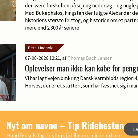
den være forskellen på sejr og nederlag – og nogle
Mød Bukephalos, hingsten der fulgte Alexander de
historiens største felttog, og historien om et partn
mere end 2.300 år senere
Betalt indhold
07-08-2026 12:21
, af
Thomas Bach Jensen
Oplevelser man ikke kan købe for peng
Vi har lagt vejen omkring Dansk Varmblods region 4
Horses, der er et stutteri, som har fæstnet sig i m
Nyt om navne – Tip Ridehesten
L
Rund fødselsdag, bryllup, jubilæum, mindeord mm.