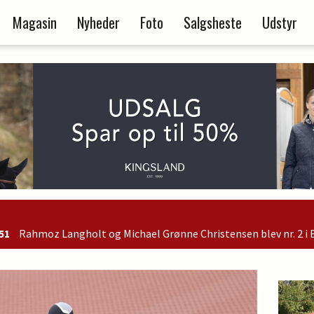
Magasin
Nyheder
Foto
Salgsheste
Udstyr
ichael Grønne Christensen blev nr. 2 i B-finalen og er dermed kv