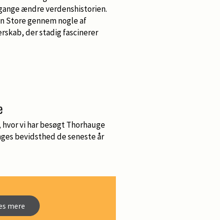
 gange ændre verdenshistorien.
n Store gennem nogle af
erskab, der stadig fascinerer
e
, hvor vi har besøgt Thorhauge
anges bevidsthed de seneste år
æs mere