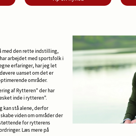
å med den rette indstilling,
har arbejdet med sportsfolk i
ne erfaringer, har jeg let
udøvere uanset om det er
 optimerende områder.
ring af Rytteren" der har
sket inde i rytteren".
 kan stå alene, derfor
t skabe viden om områder der
tøttende for rytterens
fordringer. Læs mere på