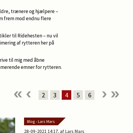
dre, trænere og hjælpere –
eam frem mod endnu flere
tikler til Ridehesten – nu vil
timering af rytteren her på
rive til mig med åbne
timerende emner for rytteren.
2
3
4
5
6
Blog - Lars Mars
28-09-2021 14:17
, af Lars Mars