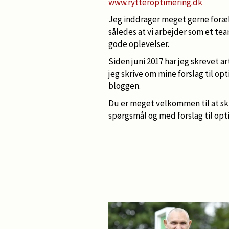
www.rytteroptimering.dk
Jeg inddrager meget gerne foræl
således at vi arbejder som et t
gode oplevelser.
Siden juni 2017 har jeg skrevet ar
jeg skrive om mine forslag til op
bloggen.
Du er meget velkommen til at sk
spørgsmål og med forslag til op