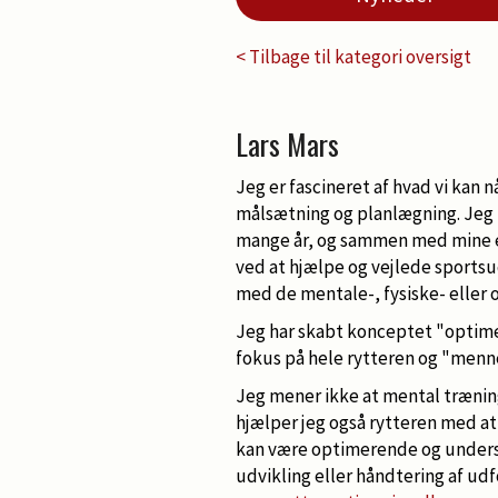
< Tilbage til kategori oversigt
Lars Mars
Jeg er fascineret af hvad vi kan n
målsætning og planlægning. Jeg 
mange år, og sammen med mine eg
ved at hjælpe og vejlede sports
med de mentale-, fysiske- eller
Jeg har skabt konceptet "optime
fokus på hele rytteren og "menne
Jeg mener ikke at mental træning
hjælper jeg også rytteren med a
kan være optimerende og unders
udvikling eller håndtering af ud