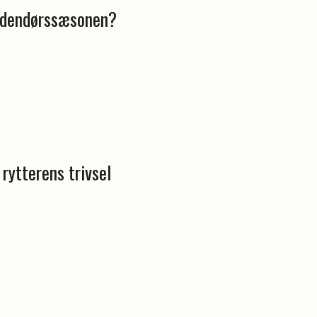
 indendørssæsonen?
rytterens trivsel