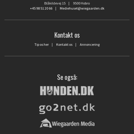
Blåkildevej 15 | 9500 Hobro
+45 98 51 20 66
|
Mediehuset@wiegaarden.dk
Kontakt os
Tip os her
|
Kontakt os
|
Annoncering
Se også: