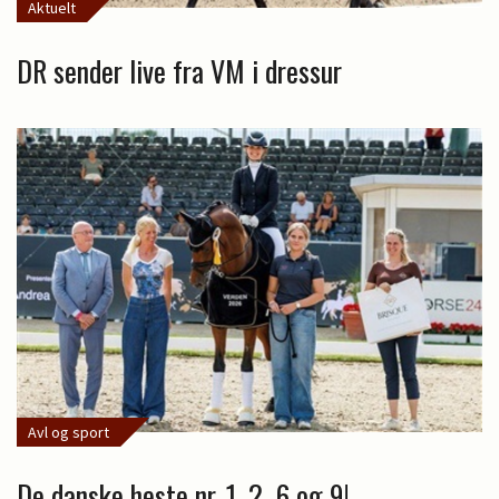
Aktuelt
DR sender live fra VM i dressur
Avl og sport
De danske heste nr. 1, 2, 6 og 9!