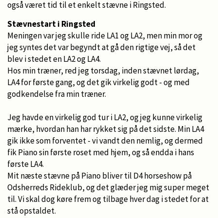
også været tid til et enkelt stævne i Ringsted.
Stævnestart i Ringsted
Meningen var jeg skulle ride LA1 og LA2, men min mor og
jeg syntes det var begyndt at gå den rigtige vej, så det
blev i stedet en LA2 og LA4.
Hos min træner, red jeg torsdag, inden stævnet lørdag,
LA4 for første gang, og det gik virkelig godt - og med
godkendelse fra min træner.
Jeg havde en virkelig god tur i LA2, og jeg kunne virkelig
mærke, hvordan han har rykket sig på det sidste. Min LA4
gik ikke som forventet - vi vandt den nemlig, og dermed
fik Piano sin første roset med hjem, og så endda i hans
første LA4.
Mit næste stævne på Piano bliver til D4 horseshow på
Odsherreds Rideklub, og det glæder jeg mig super meget
til. Vi skal dog køre frem og tilbage hver dag i stedet for at
stå opstaldet.