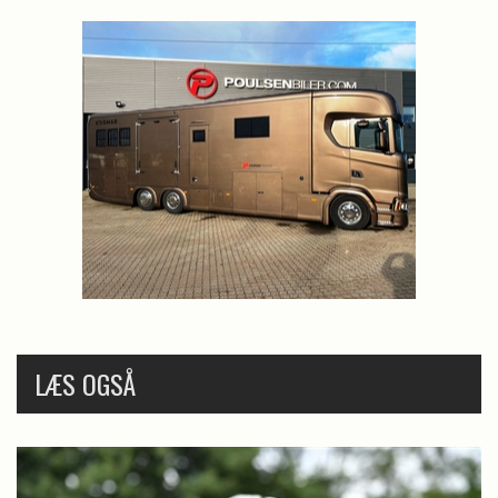
LÆS OGSÅ