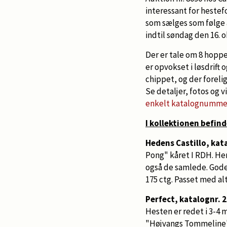
interessant for hestef
som sælges som følge 
indtil søndag den 16. o
Der er tale om 8 hopper
er opvokset i løsdrift 
chippet, og der foreli
Se detaljer, fotos og
enkelt katalognummer
I kollektionen befinde
Hedens Castillo, kata
Pong" kåret I RDH. Her
også de samlede. Gode 
175 ctg. Passet med alt
Perfect, katalognr. 2
Hesten er redet i 3-4 
"Højvangs Tommeline" e