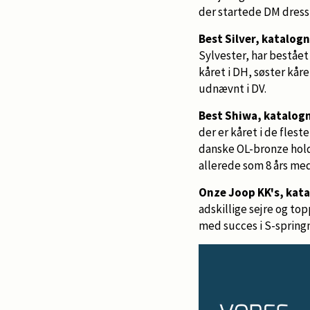
der startede DM dressur
Best Silver, katalognr
Sylvester, har bestået
kåret i DH, søster kår
udnævnt i DV.
Best Shiwa, katalogn
der er kåret i de fles
danske OL-bronze hold
allerede som 8 års med
Onze Joop KK's, kata
adskillige sejre og to
med succes i S-springn