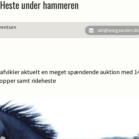
: Heste under hammeren
rentsen
akl@wiegaarden.dk
afvikler aktuelt en meget spændende auktion med 14
 hopper samt rideheste