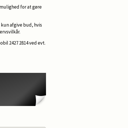
 mulighed for at gøre
 kun afgive bud, hvis
rvsvilkår.
bil 2427 2814 ved evt.