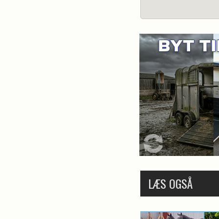
LÆS OGSÅ