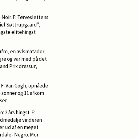
 Noir. F: Tørveslettens
riel Søttrupgaard",
ngste elitehingst
ufro, en avlsmatador,
jre og var med på det
and Prix dressur,
o F: Van Gogh, opnåede
de sønner og 11 afkom
ser.
 2 års hingst. F:
uldmedalje vinderen
 er ud af en meget
rdale- Negro. Mor