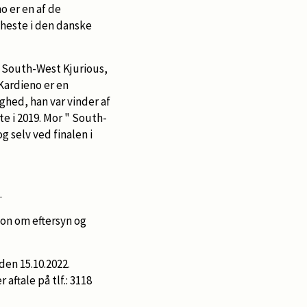
o er en af de
 heste i den danske
:
South-West Kjurious,
 Kardieno er en
ghed, han var vinder af
e i 2019. Mor " South-
g selv ved finalen i
.
on om eftersyn og
den 15.10.2022.
aftale på tlf.: 3118