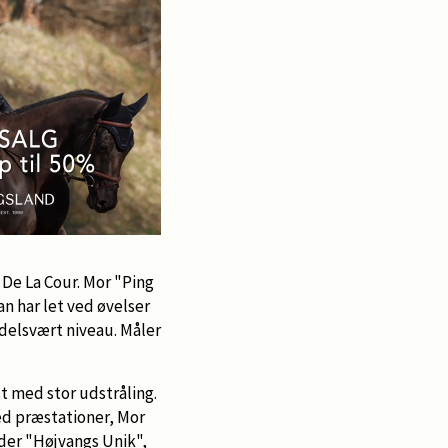
r De La Cour. Mor "Ping
an har let ved øvelser
ddelsvært niveau. Måler
t med stor udstråling.
med præstationer, Mor
nder "Højvangs Unik",