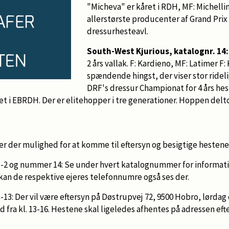
"Micheva" er kåret i RDH, MF: Michellin
allerstørste producenter af Grand Prix
dressurhesteavl.
South-West Kjurious, katalognr. 14
2 års vallak. F: Kardieno, MF: Latimer F:
spændende hingst, der viser stor rideli
DRF's dressur Championat for 4 års hest
et i EBRDH. Der er elitehopper i tre generationer. Hoppen delto
er der mulighed for at komme til eftersyn og besigtige hestene
2 og nummer 14: Se under hvert katalognummer for informati
kan de respektive ejeres telefonnumre også ses der.
3: Der vil være eftersyn på Døstrupvej 72, 9500 Hobro, lørdag 
 fra kl. 13-16. Hestene skal ligeledes afhentes på adressen efter 