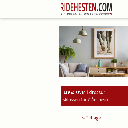
LIVE:
UVM i dressur
< Tilbage