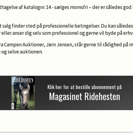
tagelse af katalognr. 14 - sælges momsfri – der er således god
alg finder sted på professionelle betingelser. Du kan således
ller anser dig selv som professionel og gerne vil byde på erhve
 Campen Auktioner, Jørn Jensen, står gerne til rådighed på mo
og selve auktionen.
Klik her for at bestille abonnement på
Magasinet Ridehesten