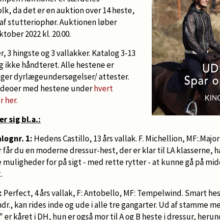
olk, da det er en auktion over 14 heste,
af stutteriophør. Auktionen løber
ktober 2022 kl. 20.00.
, 3 hingste og 3 vallakker. Katalog 3-13
og ikke håndteret. Alle hestene er
gger dyrlægeundersøgelser/ attester.
 videoer med hestene under
hvert
 her.
r sig bl.a.:
lognr. 1:
Hedens Castillo, 13 års vallak. F. Michellion, MF:.Majo
 får du en moderne dressur-hest, der er klar til LA klasserne, h
muligheder for på sigt - med rette rytter - at kunne gå på mi
.
:
Perfect, 4 års vallak, F: Antobello, MF: Tempelwind. Smart hes
mdr., kan rides inde og ude i alle tre gangarter. Ud af stamme 
r kåret i DH, hun er også mor til A og B heste i dressur, heru