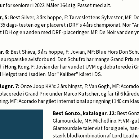
 for seniorer i 2022. Måler 164 stg. Passet med alt.
, 5:
Best Silver, 3 års hoppe, F: Tørveslettens Sylvester, MF: De
 35 dags-testen og er placeret i DRF's 4 års championat. Mor "A
et i DH og en anden med DRF-placeringer. MF: De Noir var den y
r. 6:
Best Shiwa, 3 års hoppe, F: Jovian, MF: Blue Hors Don Sch
te europæiske avlsforbund. Don Schufro har mange Grand Prix se
 i Hong Kong. F: Jovian der har vundet UVM og debuterede i Gr
 Helgstrand i sadlen. Mor "Kaliber" kåret i DS.
lognr. 7:
Onze Joop KK's: 3 års hingst, F: Van Gogh, MF: Acorad
pplacerede i Grand Prix under Marco Kutscher, og far til 6 kåre
ing. MF: Acorado har gået international springning i 140 cm klas
Best Gonzo, katalognr. 12:
Best Gonzo:
Glamourdale, MF: Michellino. F: VM-g
Glamourdale taler vist for sig selv, han
stærk blodkombination af Lord Leathe