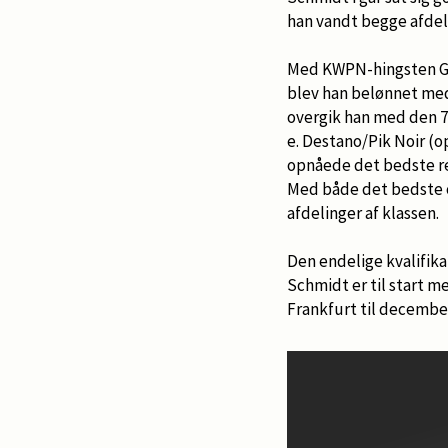
han vandt begge afdeli
Med KWPN-hingsten Go
blev han belønnet me
overgik han med den 7
e. Destano/Pik Noir (o
opnåede det bedste r
Med både det bedste 
afdelinger af klassen.
Den endelige kvalifikat
Schmidt er til start me
Frankfurt til decembe