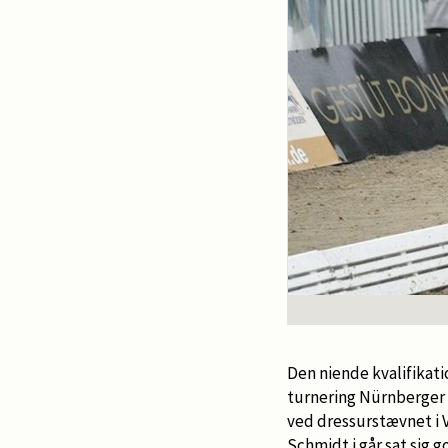
Den niende kvalifikati
turnering Nürnberger
ved dressurstævnet i 
Schmidt i går sat sig 