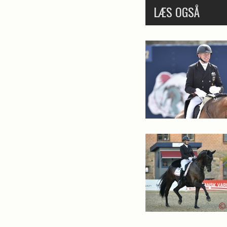
LÆS OGSÅ