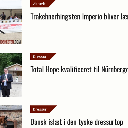
Aktuelt
Trakehnerhingsten Imperio bliver l
Dressur
Total Hope kvalificeret til Nürnberg
Dressur
Dansk islæt i den tyske dressurtop