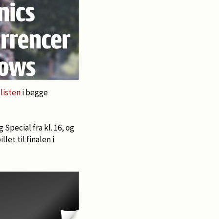
listen
i begge
 Special fra kl. 16, og
let til finalen i