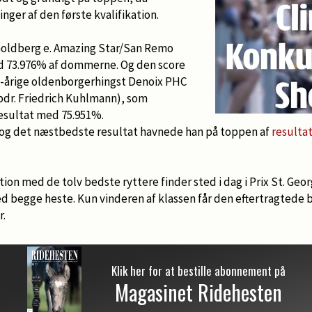
nger af den første kvalifikation.
ldberg e. Amazing Star/San Remo
d 73.976% af dommerne. Og den score
-årige oldenborgerhingst Denoix PHC
pdr. Friedrich Kuhlmann), som
esultat med 75.951%.
og det næstbedste resultat havnede han på toppen af
resultat
ion med de tolv bedste ryttere finder sted i dag i Prix St. Georg
d begge heste. Kun vinderen af klassen får den eftertragtede bil
r.
Klik her for at bestille abonnement på
Magasinet Ridehesten