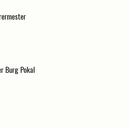
ærermester
er Burg Pokal