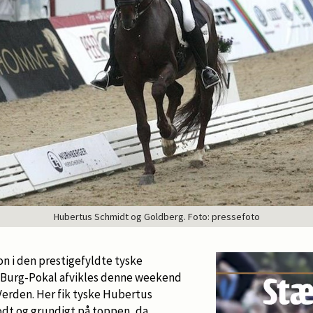
Hubertus Schmidt og Goldberg. Foto: pressefoto
on i den prestigefyldte tyske
 Burg-Pokal afvikles denne weekend
Verden. Her fik tyske Hubertus
godt og grundigt på toppen, da