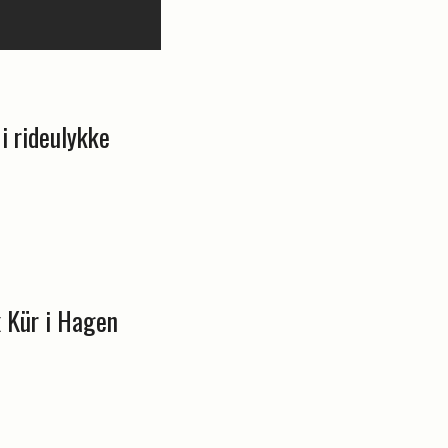
i rideulykke
x Kür i Hagen