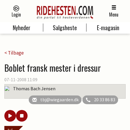
Login
Menu
Nyheder
Salgsheste
E-magasin
< Tilbage
Boblet fransk mester i dressur
07-11-2008 11:09
Thomas Bach Jensen
tbj@wiegaarden.dk
20 33 86 83