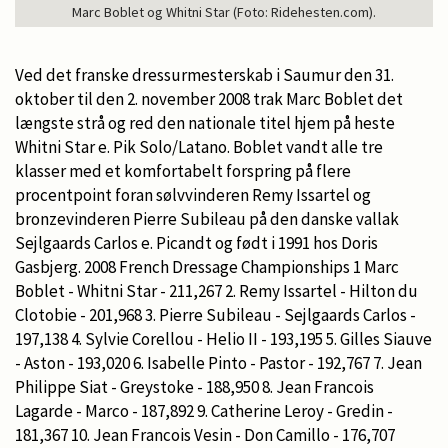
Marc Boblet og Whitni Star (Foto: Ridehesten.com).
Ved det franske dressurmesterskab i Saumur den 31.
oktober til den 2. november 2008 trak Marc Boblet det
længste strå og red den nationale titel hjem på heste
Whitni Star e. Pik Solo/Latano. Boblet vandt alle tre
klasser med et komfortabelt forspring på flere
procentpoint foran sølvvinderen Remy Issartel og
bronzevinderen Pierre Subileau på den danske vallak
Sejlgaards Carlos e. Picandt og født i 1991 hos Doris
Gasbjerg. 2008 French Dressage Championships 1 Marc
Boblet - Whitni Star - 211,267 2. Remy Issartel - Hilton du
Clotobie - 201,968 3. Pierre Subileau - Sejlgaards Carlos -
197,138 4. Sylvie Corellou - Helio II - 193,195 5. Gilles Siauve
- Aston - 193,020 6. Isabelle Pinto - Pastor - 192,767 7. Jean
Philippe Siat - Greystoke - 188,950 8. Jean Francois
Lagarde - Marco - 187,892 9. Catherine Leroy - Gredin -
181,367 10. Jean Francois Vesin - Don Camillo - 176,707