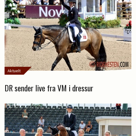
Aktuelt
DR sender live fra VM i dressur