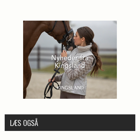
LÆS OGSÅ