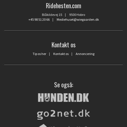
Ridehesten.com
Blåkildevej 15 | 9500 Hobro
+45 98 51 20 66
|
Mediehuset@wiegaarden.dk
Kontakt os
Tip os her
|
Kontakt os
|
Annoncering
Se også: