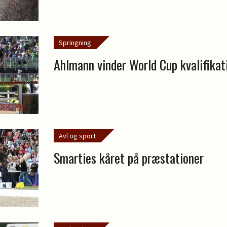
Springning
Ahlmann vinder World Cup kvalifikat
Avl og sport
Smarties kåret på præstationer