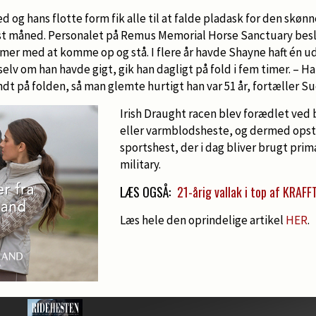
 og hans flotte form fik alle til at falde pladask for den skønn
t måned. Personalet på Remus Memorial Horse Sanctuary beslu
mer med at komme op og stå. I flere år havde Shayne haft én u
selv om han havde gigt, gik han dagligt på fold i fem timer. – Ha
ndt på folden, så man glemte hurtigt han var 51 år, fortæller Su
Irish Draught racen blev forædlet ved 
eller varmblodsheste, og dermed opst
sportshest, der i dag bliver brugt prim
military.
LÆS OGSÅ:
21-årig vallak i top af KRAFF
Læs hele den oprindelige artikel
HER
.