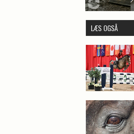
LÆS OGSÅ