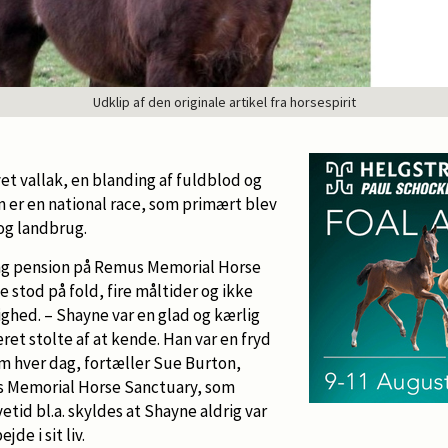
Udklip af den originale artikel fra horsespirit
et vallak, en blanding af fuldblod og
m er en national race, som primært blev
og landbrug.
ang pension på Remus Memorial Horse
 stod på fold, fire måltider og ikke
ghed. – Shayne var en glad og kærlig
æret stolte af at kende. Han var en fryd
am hver dag, fortæller Sue Burton,
 Memorial Horse Sanctuary, som
etid bl.a. skyldes at Shayne aldrig var
de i sit liv.