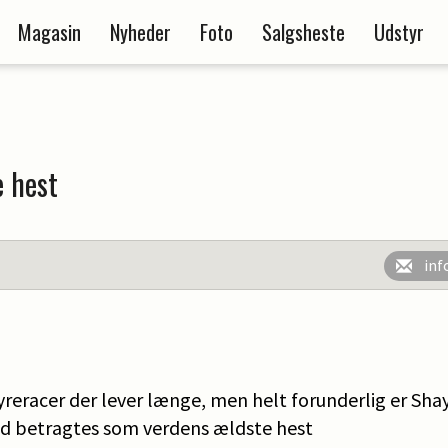
Magasin
Nyheder
Foto
Salgsheste
Udstyr
e hest
inf
yreracer der lever længe, men helt forunderlig er Shay
 betragtes som verdens ældste hest