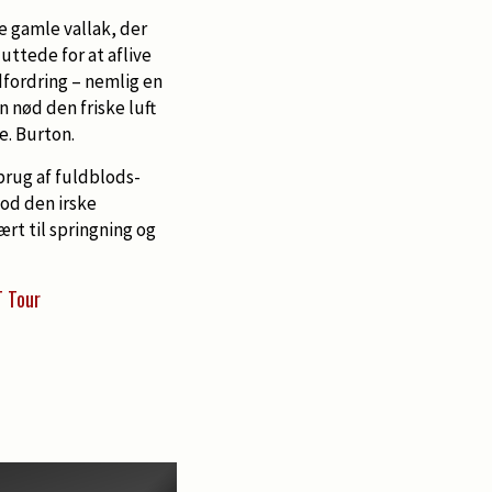
e gamle vallak, der
ttede for at aflive
dfordring – nemlig en
n nød den friske luft
e. Burton.
brug af fuldblods-
od den irske
ært til springning og
T Tour