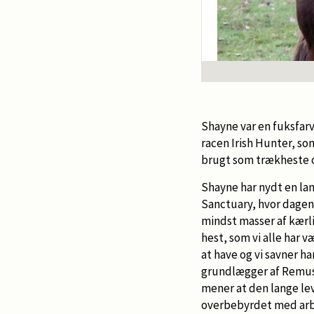
Shayne var en fuksfarv
racen Irish Hunter, so
brugt som trækheste 
Shayne har nydt en l
Sanctuary, hvor dagene
mindst masser af kærli
hest, som vi alle har v
at have og vi savner h
grundlægger af Remus
mener at den lange lev
overbebyrdet med arbej