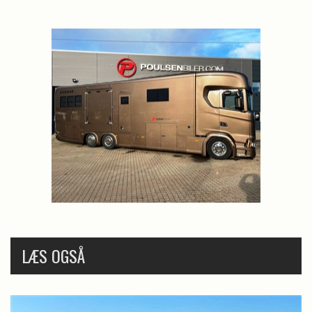
LÆS OGSÅ