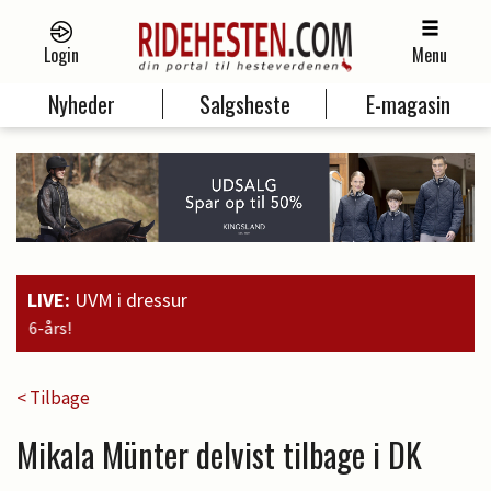
Login
Menu
Nyheder
Salgsheste
E-magasin
LIVE:
UVM i dressur
19:00
Guld til Faustino G. o
< Tilbage
Mikala Münter delvist tilbage i DK