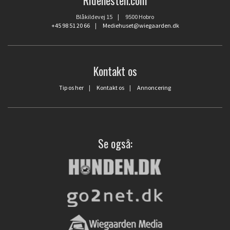
Blåkildevej 15 | 9500 Hobro
+45 98 51 20 66
|
Mediehuset@wiegaarden.dk
Kontakt os
Tip os her
|
Kontakt os
|
Annoncering
Se også: