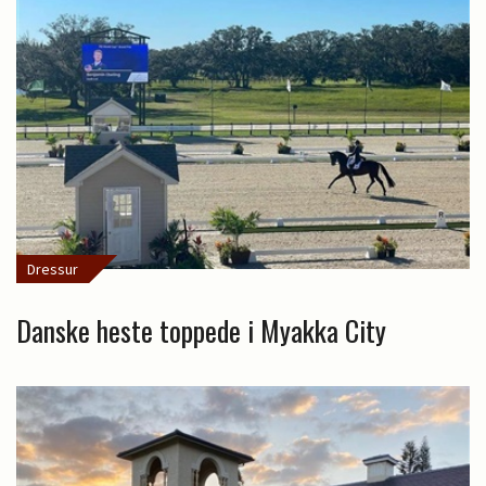
Dressur
Danske heste toppede i Myakka City