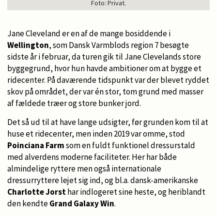
Foto: Privat.
Jane Cleveland er en af de mange bosiddende i
Wellington
, som Dansk Varmblods region 7 besøgte
sidste år i februar, da turen gik til Jane Clevelands store
byggegrund, hvor hun havde ambitioner om at bygge et
ridecenter. På daværende tidspunkt var der blevet ryddet
skov på området, der var én stor, tom grund med masser
af fældede træer og store bunker jord.
Det så ud til at have lange udsigter, før grunden kom til at
huse et ridecenter, men inden 2019 var omme, stod
Poinciana Farm
som en fuldt funktionel dressurstald
med alverdens moderne faciliteter. Her har både
almindelige ryttere men også internationale
dressurryttere lejet sig ind, og bl.a. dansk-amerikanske
Charlotte Jorst
har indlogeret sine heste, og heriblandt
den kendte
Grand Galaxy Win
.