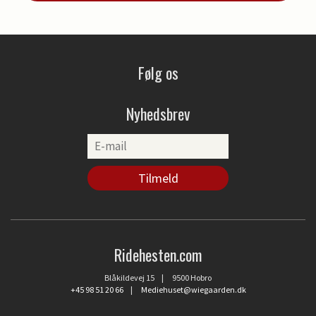
Følg os
Nyhedsbrev
Ridehesten.com
Blåkildevej 15 | 9500 Hobro
+45 98 51 20 66
|
Mediehuset@wiegaarden.dk