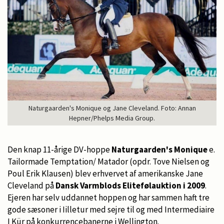
Naturgaarden's Monique og Jane Cleveland. Foto: Annan
Hepner/Phelps Media Group.
Den knap 11-årige DV-hoppe
Naturgaarden's Monique
e.
Tailormade Temptation/ Matador (opdr. Tove Nielsen og
Poul Erik Klausen) blev erhvervet af amerikanske Jane
Cleveland på
Dansk Varmblods Elitefølauktion i 2009
.
Ejeren har selv uddannet hoppen og har sammen haft tre
gode sæsoner i Iilletur med sejre til og med Intermediaire
I Kür på konkurrencebanerne i Wellington.