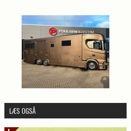
LÆS OGSÅ