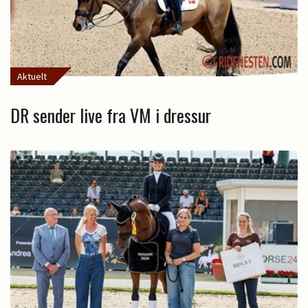
Aktuelt
DR sender live fra VM i dressur