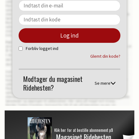
Forbliv logget ind
Glemt din kode?
Modtager du magasinet
Se mere
Ridehesten?
Klik her for at bestille abonnement på
Magasinet Ridehesten