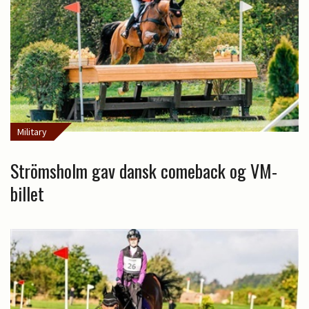
Military
Strömsholm gav dansk comeback og VM-
billet