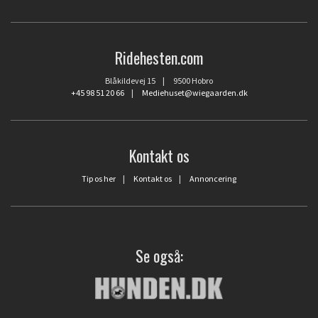
Ridehesten.com
Blåkildevej 15 | 9500 Hobro
+45 98 51 20 66
|
Mediehuset@wiegaarden.dk
Kontakt os
Tip os her
|
Kontakt os
|
Annoncering
Se også: