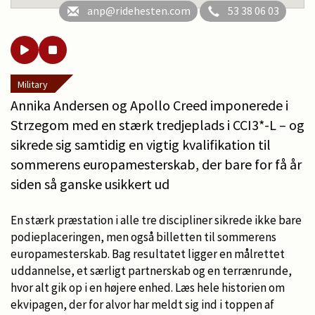
anp@ridehesten.com
53 38 06 03
Military
Annika Andersen og Apollo Creed imponerede i
Strzegom med en stærk tredjeplads i CCI3*-L – og
sikrede sig samtidig en vigtig kvalifikation til
sommerens europamesterskab, der bare for få år
siden så ganske usikkert ud
En stærk præstation i alle tre discipliner sikrede ikke bare
podieplaceringen, men også billetten til sommerens
europamesterskab. Bag resultatet ligger en målrettet
uddannelse, et særligt partnerskab og en terrænrunde,
hvor alt gik op i en højere enhed. Læs hele historien om
ekvipagen, der for alvor har meldt sig ind i toppen af