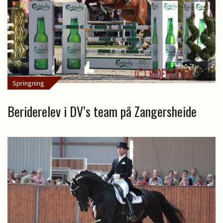
Springning
Beriderelev i DV’s team på Zangersheide