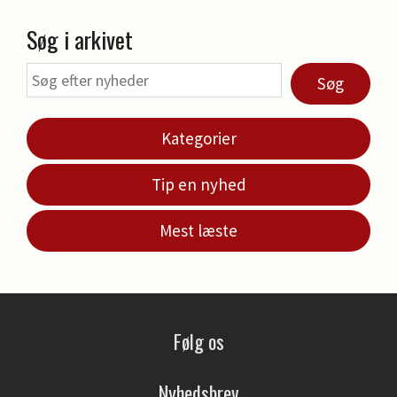
Søg i arkivet
Søg
Kategorier
Tip en nyhed
Mest læste
Følg os
Nyhedsbrev