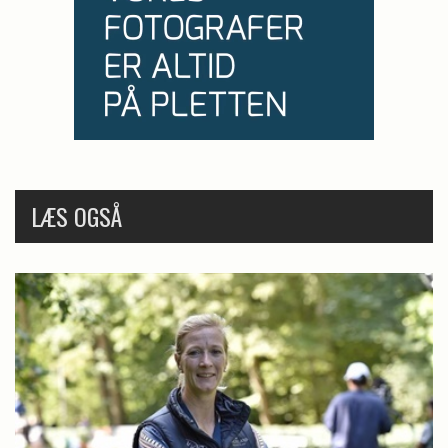
LÆS OGSÅ