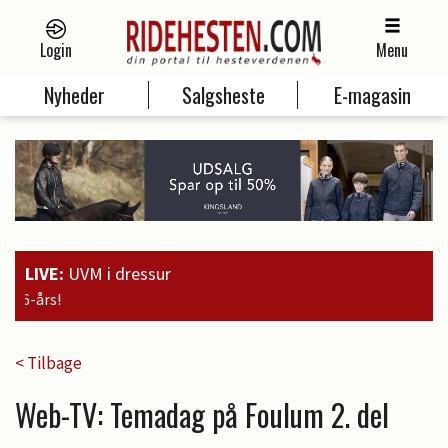
Login
Menu
Nyheder
Salgsheste
E-magasin
LIVE:
UVM i dressur
19:00
Guld til Faustino G. og 
< Tilbage
Web-TV: Temadag på Foulum 2. del