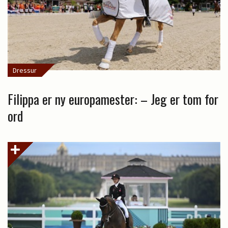
Dressur
Filippa er ny europamester: – Jeg er tom for
ord