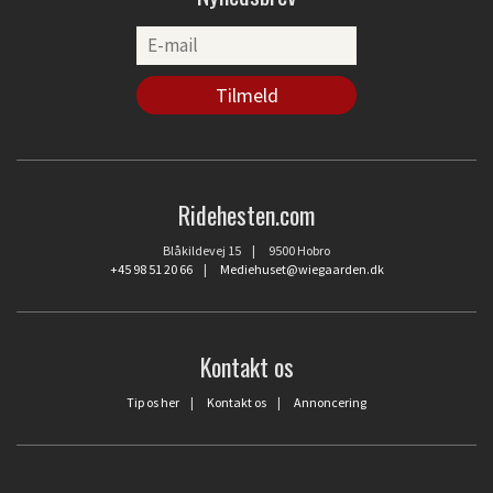
Ridehesten.com
Blåkildevej 15 | 9500 Hobro
+45 98 51 20 66
|
Mediehuset@wiegaarden.dk
Kontakt os
Tip os her
|
Kontakt os
|
Annoncering