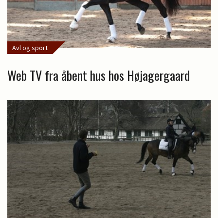
Avl og sport
Web TV fra åbent hus hos Højagergaard