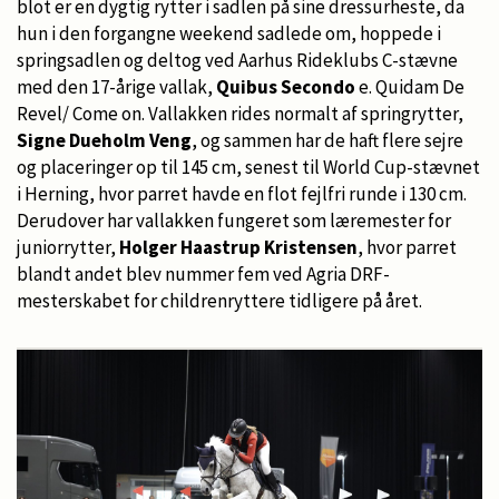
blot er en dygtig rytter i sadlen på sine dressurheste, da
hun i den forgangne weekend sadlede om, hoppede i
springsadlen og deltog ved Aarhus Rideklubs C-stævne
med den 17-årige vallak,
Quibus Secondo
e. Quidam De
Revel/ Come on. Vallakken rides normalt af springrytter,
Signe Dueholm Veng
, og sammen har de haft flere sejre
og placeringer op til 145 cm, senest til World Cup-stævnet
i Herning, hvor parret havde en flot fejlfri runde i 130 cm.
Derudover har vallakken fungeret som læremester for
juniorrytter,
Holger Haastrup Kristensen
, hvor parret
blandt andet blev nummer fem ved Agria DRF-
mesterskabet for childrenryttere tidligere på året.