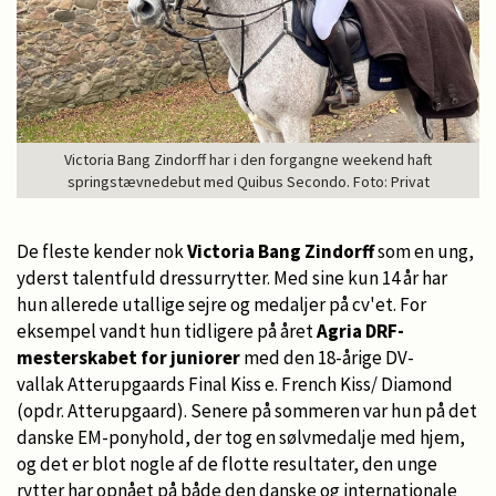
Victoria Bang Zindorff har i den forgangne weekend haft
springstævnedebut med Quibus Secondo. Foto: Privat
De fleste kender nok
Victoria Bang Zindorff
som en ung,
yderst talentfuld dressurrytter. Med sine kun 14 år har
hun allerede utallige sejre og medaljer på cv'et. For
eksempel vandt hun tidligere på året
Agria DRF-
mesterskabet for juniorer
med den 18-årige DV-
vallak Atterupgaards Final Kiss e. French Kiss/ Diamond
(opdr. Atterupgaard). Senere på sommeren var hun på det
danske EM-ponyhold, der tog en sølvmedalje med hjem,
og det er blot nogle af de flotte resultater, den unge
rytter har opnået på både den danske og internationale