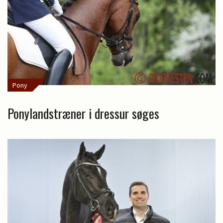
Pony
Ponylandstræner i dressur søges