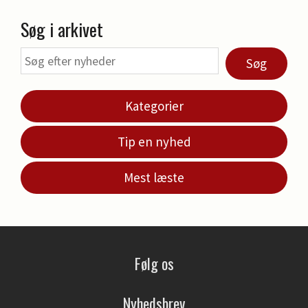
Søg i arkivet
Søg
Kategorier
Tip en nyhed
Mest læste
Følg os
Nyhedsbrev