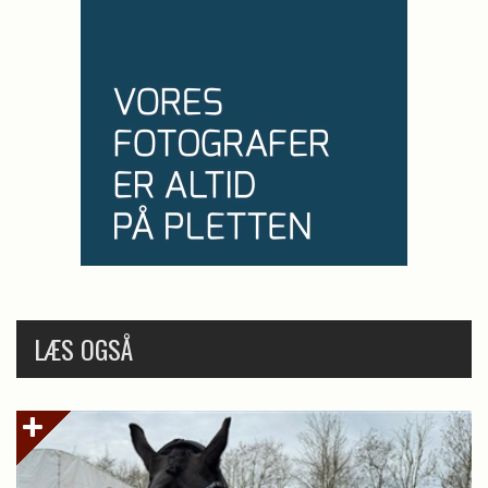
LÆS OGSÅ