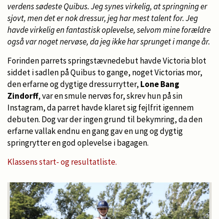
verdens sødeste Quibus. Jeg synes virkelig, at springning er
sjovt, men det er nok dressur, jeg har mest talent for. Jeg
havde virkelig en fantastisk oplevelse, selvom mine forældre
også var noget nervøse, da jeg ikke har sprunget i mange år.
Forinden parrets springstævnedebut havde Victoria blot
siddet i sadlen på Quibus to gange, noget Victorias mor,
den erfarne og dygtige dressurrytter,
Lone Bang
Zindorff
, var en smule nervøs for, skrev hun på sin
Instagram, da parret havde klaret sig fejlfrit igennem
debuten. Dog var der ingen grund til bekymring, da den
erfarne vallak endnu en gang gav en ung og dygtig
springrytter en god oplevelse i bagagen.
Klassens start- og resultatliste.