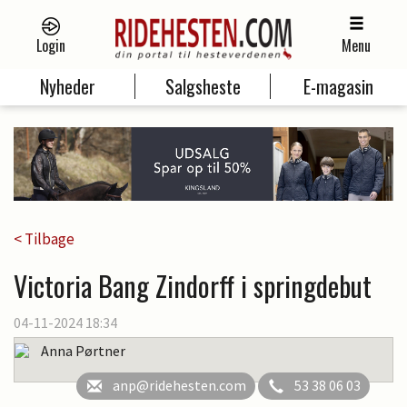
Login
Menu
Nyheder
Salgsheste
E-magasin
< Tilbage
Victoria Bang Zindorff i springdebut
04-11-2024 18:34
Anna Pørtner
anp@ridehesten.com
53 38 06 03