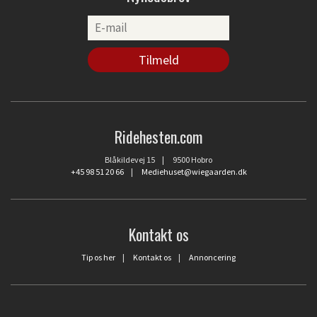
Ridehesten.com
Blåkildevej 15 | 9500 Hobro
+45 98 51 20 66
|
Mediehuset@wiegaarden.dk
Kontakt os
Tip os her
|
Kontakt os
|
Annoncering