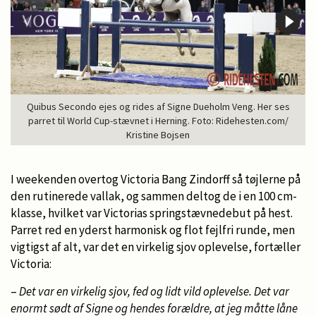
Quibus Secondo ejes og rides af Signe Dueholm Veng. Her ses
parret til World Cup-stævnet i Herning. Foto: Ridehesten.com/
Kristine Bojsen
I weekenden overtog Victoria Bang Zindorff så tøjlerne på
den rutinerede vallak, og sammen deltog de i en 100 cm-
klasse, hvilket var Victorias springstævnedebut på hest.
Parret red en yderst harmonisk og flot fejlfri runde, men
vigtigst af alt, var det en virkelig sjov oplevelse, fortæller
Victoria:
–
Det var en virkelig sjov, fed og lidt vild oplevelse. Det var
enormt sødt af Signe og hendes forældre, at jeg måtte låne