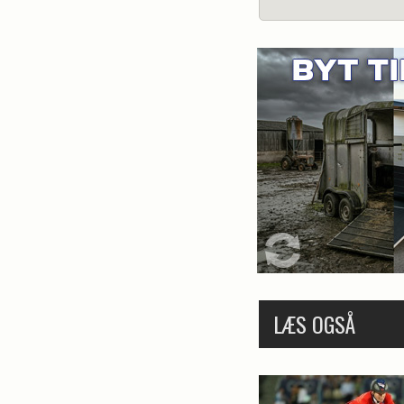
LÆS OGSÅ