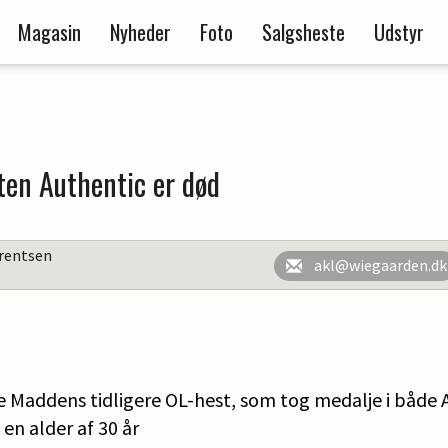
Magasin
Nyheder
Foto
Salgsheste
Udstyr
ten Authentic er død
rentsen
akl@wiegaarden.dk
 Maddens tidligere OL-hest, som tog medalje i både 
en alder af 30 år