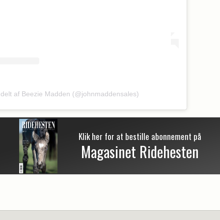
 delt af Beezie Madden (@johnmaddensales)
Klik her for at bestille abonnement på
Magasinet Ridehesten