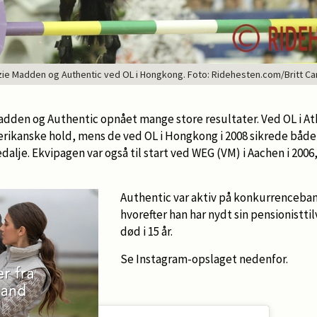
ie Madden og Authentic ved OL i Hongkong. Foto: Ridehesten.com/Britt Ca
en og Authentic opnået mange store resultater. Ved OL i Athen
ikanske hold, mens de ved OL i Hongkong i 2008 sikrede både
alje. Ekvipagen var også til start ved WEG (VM) i Aachen i 2006
Authentic var aktiv på konkurrencebane
hvorefter han har nydt sin pensionisttil
død i 15 år.
Se Instagram-opslaget nedenfor.