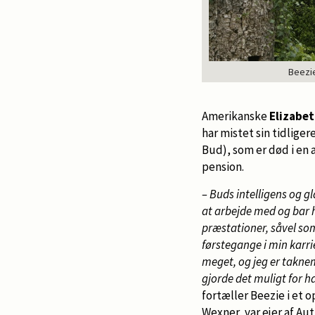
Beezie
Amerikanske
Elizabe
har mistet sin tidlige
Bud), som er død i en a
pension.
– Buds intelligens og g
at arbejde med og ba
præstationer, såvel so
førstegange i min karr
meget, og jeg er taknem
gjorde det muligt for ha
fortæller Beezie i et o
Wexner, var ejer af Aut