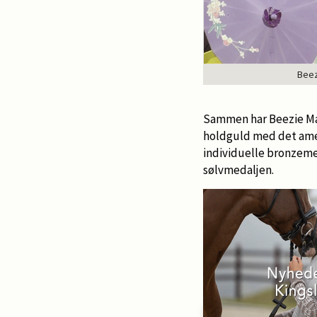
Beez
Sammen har Beezie Madd
holdguld med det amer
individuelle bronzemed
sølvmedaljen.