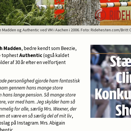
 Madden og Authentic ved VM i Aachen i 2006. Foto: Ridehesten.com/Britt 
th Madden
, bedre kendt som Beezie,
re tophest
Authentic
(også kaldet
lder af 30 år efter en velfortjent
lade personlighed gjorde ham fantastisk
r ham gennem hans mange store
m hans lange pension. Så mange store
iere, var med ham. Jeg skylder ham så
melig for alle, særlig Mrs. Wexner, der
m at være en så særlig del af mit liv
,
pslag på Instagram. Mrs. Abigain
hentic.