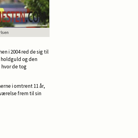
rlsen
 i 2004 red de sig til
 holdguld og den
, hvor de tog
rne i omtrent 11 år,
værelse frem til sin