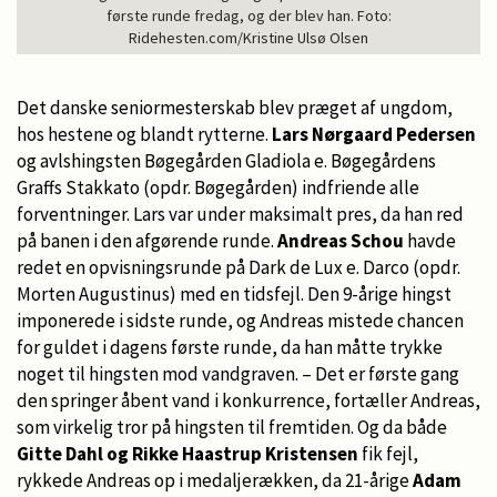
første runde fredag, og der blev han. Foto:
Ridehesten.com/Kristine Ulsø Olsen
Det danske seniormesterskab blev præget af ungdom,
hos hestene og blandt rytterne.
Lars Nørgaard Pedersen
og avlshingsten Bøgegården Gladiola e. Bøgegårdens
Graffs Stakkato (opdr. Bøgegården) indfriende alle
forventninger. Lars var under maksimalt pres, da han red
på banen i den afgørende runde.
Andreas Schou
havde
redet en opvisningsrunde på Dark de Lux e. Darco (opdr.
Morten Augustinus) med en tidsfejl. Den 9-årige hingst
imponerede i sidste runde, og Andreas mistede chancen
for guldet i dagens første runde, da han måtte trykke
noget til hingsten mod vandgraven. – Det er første gang
den springer åbent vand i konkurrence, fortæller Andreas,
som virkelig tror på hingsten til fremtiden. Og da både
Gitte Dahl og Rikke Haastrup Kristensen
fik fejl,
rykkede Andreas op i medaljerækken, da 21-årige
Adam