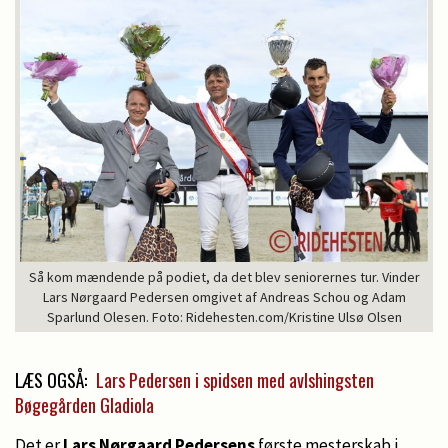
Så kom mændende på podiet, da det blev seniorernes tur. Vinder
Lars Nørgaard Pedersen omgivet af Andreas Schou og Adam
Sparlund Olesen. Foto: Ridehesten.com/Kristine Ulsø Olsen
LÆS OGSÅ:
Lars Pedersen i spidsen med avlshingsten
Bøgegården Gladiola
Det er
Lars Nørgaard Pedersens
første mesterskab i