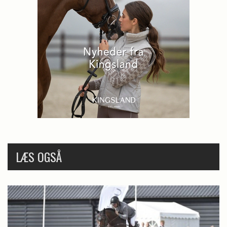
LÆS OGSÅ