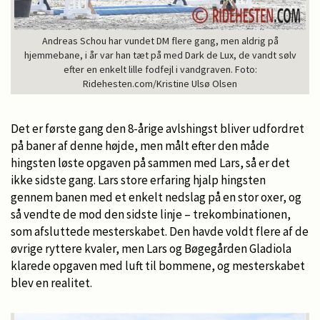
Andreas Schou har vundet DM flere gang, men aldrig på
hjemmebane, i år var han tæt på med Dark de Lux, de vandt sølv
efter en enkelt lille fodfejl i vandgraven. Foto:
Ridehesten.com/Kristine Ulsø Olsen
Det er første gang den 8-årige avlshingst bliver udfordret
på baner af denne højde, men målt efter den måde
hingsten løste opgaven på sammen med Lars, så er det
ikke sidste gang. Lars store erfaring hjalp hingsten
gennem banen med et enkelt nedslag på en stor oxer, og
så vendte de mod den sidste linje – trekombinationen,
som afsluttede mesterskabet. Den havde voldt flere af de
øvrige ryttere kvaler, men Lars og Bøgegården Gladiola
klarede opgaven med luft til bommene, og mesterskabet
blev en realitet.