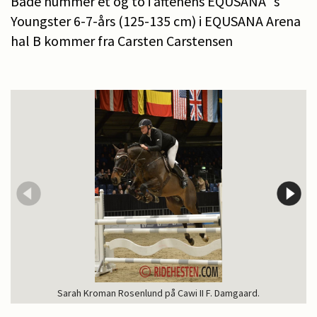
Både nummer et og to i aftenens EQUSANA´s
Youngster 6-7-års (125-135 cm) i EQUSANA Arena
hal B kommer fra Carsten Carstensen
Sarah Kroman Rosenlund på Cawi II F. Damgaard.