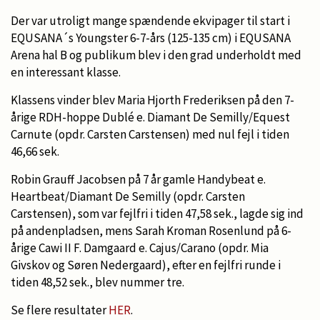
Der var utroligt mange spændende ekvipager til start i
EQUSANA´s Youngster 6-7-års (125-135 cm) i EQUSANA
Arena hal B og publikum blev i den grad underholdt med
en interessant klasse.
Klassens vinder blev Maria Hjorth Frederiksen på den 7-
årige RDH-hoppe Dublé e. Diamant De Semilly/Equest
Carnute (opdr. Carsten Carstensen) med nul fejl i tiden
46,66 sek.
Robin Grauff Jacobsen på 7 år gamle Handybeat e.
Heartbeat/Diamant De Semilly (opdr. Carsten
Carstensen), som var fejlfri i tiden 47,58 sek., lagde sig ind
på andenpladsen, mens Sarah Kroman Rosenlund på 6-
årige Cawi II F. Damgaard e. Cajus/Carano (opdr. Mia
Givskov og Søren Nedergaard), efter en fejlfri runde i
tiden 48,52 sek., blev nummer tre.
Se flere resultater
HER
.