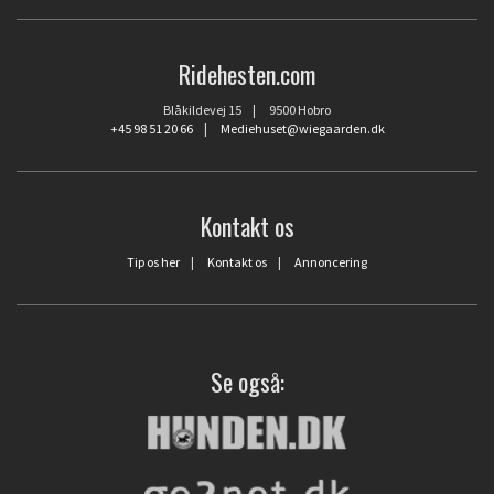
Ridehesten.com
Blåkildevej 15 | 9500 Hobro
+45 98 51 20 66
|
Mediehuset@wiegaarden.dk
Kontakt os
Tip os her
|
Kontakt os
|
Annoncering
Se også: