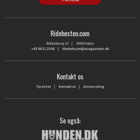
Ridehesten.com
Blåkildevej 15 | 9500 Hobro
+45 98 51 20 66
|
Mediehuset@wiegaarden.dk
Kontakt os
Tip os her
|
Kontakt os
|
Annoncering
Se også: