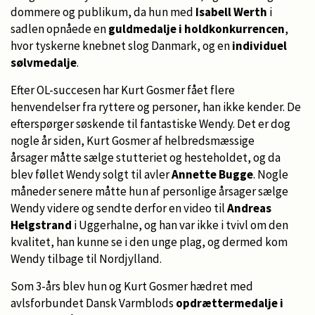
dommere og publikum, da hun med
Isabell Werth
i
sadlen opnåede en
guldmedalje i holdkonkurrencen
,
hvor tyskerne knebnet slog Danmark, og en
individuel
sølvmedalje
.
Efter OL-succesen har Kurt Gosmer fået flere
henvendelser fra ryttere og personer, han ikke kender. De
efterspørger søskende til fantastiske Wendy. Det er dog
nogle år siden, Kurt Gosmer af helbredsmæssige
årsager måtte sælge stutteriet og hesteholdet, og da
blev føllet Wendy solgt til avler
Annette Bugge
. Nogle
måneder senere måtte hun af personlige årsager sælge
Wendy videre og sendte derfor en video til
Andreas
Helgstrand
i Uggerhalne, og han var ikke i tvivl om den
kvalitet, han kunne se i den unge plag, og dermed kom
Wendy tilbage til Nordjylland.
Som 3-års blev hun og Kurt Gosmer hædret med
avlsforbundet Dansk Varmblods
opdrættermedalje i