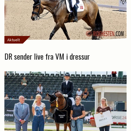
Aktuelt
DR sender live fra VM i dressur