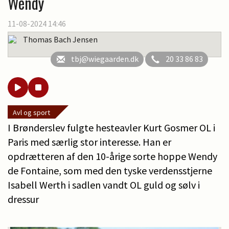
Wendy
11-08-2024 14:46
Thomas Bach Jensen
tbj@wiegaarden.dk
20 33 86 83
Avl og sport
I Brønderslev fulgte hesteavler Kurt Gosmer OL i
Paris med særlig stor interesse. Han er
opdrætteren af den 10-årige sorte hoppe Wendy
de Fontaine, som med den tyske verdensstjerne
Isabell Werth i sadlen vandt OL guld og sølv i
dressur