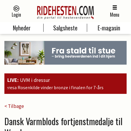
Login
Menu
Nyheder
Salgsheste
E-magasin
LIVE:
UVM i dressur
e i finalen for 7-års
< Tilbage
Dansk Varmblods fortjenstmedalje til