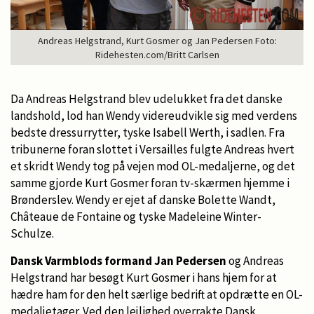
Andreas Helgstrand, Kurt Gosmer og Jan Pedersen Foto:
Ridehesten.com/Britt Carlsen
Da Andreas Helgstrand blev udelukket fra det danske
landshold, lod han Wendy videreudvikle sig med verdens
bedste dressurrytter, tyske Isabell Werth, i sadlen. Fra
tribunerne foran slottet i Versailles fulgte Andreas hvert
et skridt Wendy tog på vejen mod OL-medaljerne, og det
samme gjorde Kurt Gosmer foran tv-skærmen hjemme i
Brønderslev. Wendy er ejet af danske Bolette Wandt,
Châteaue de Fontaine og tyske Madeleine Winter-
Schulze.
Dansk Varmblods formand Jan Pedersen
og Andreas
Helgstrand har besøgt Kurt Gosmer i hans hjem for at
hædre ham for den helt særlige bedrift at opdrætte en OL-
medaljetager. Ved den lejlighed overrakte Dansk