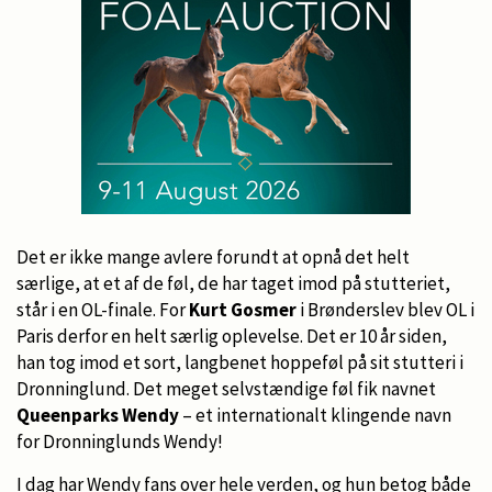
Det er ikke mange avlere forundt at opnå det helt
særlige, at et af de føl, de har taget imod på stutteriet,
står i en OL-finale. For
Kurt Gosmer
i Brønderslev blev OL i
Paris derfor en helt særlig oplevelse. Det er 10 år siden,
han tog imod et sort, langbenet hoppeføl på sit stutteri i
Dronninglund. Det meget selvstændige føl fik navnet
Queenparks Wendy
– et internationalt klingende navn
for Dronninglunds Wendy!
I dag har Wendy fans over hele verden, og hun betog både