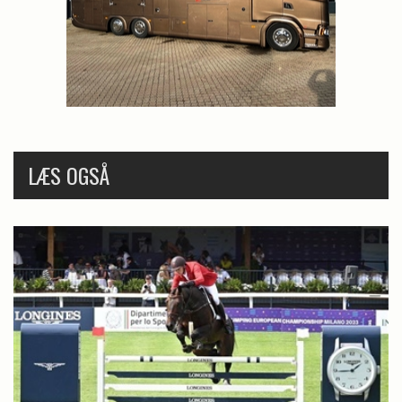
LÆS OGSÅ