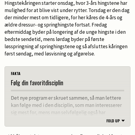
Hingstekåringen starter onsdag, hvor 3-års hingstene har
mulighed for at blive vist under rytter. Torsdag er den dag
der minder mest om tidligere, for her kåres de 4-års og
ældre dressur- og springhingste fortsat. Fredag
eftermiddag byder på longering af de unge hingste i den
bedste sendetid, mens lørdag byder på første
løsspringning af springhingstene og så afsluttes kåringen
først søndag, med løsvisning og afgørelse.
FAKTA
Følg din favoritdisciplin
Det nye program er skruet sammen, så man lettere
kan følge med i den disciplin, som man interesserer
sig mest for, mens man selvfølgelig også har
mulighed for skiftevis at følge med i de forskellige
FOLD UP
discipliner, såvel som kåringen af hingstene, hvis det
er det, man har lyst til.