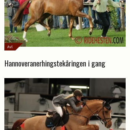
Avl
Hannoveranerhingstekåringen i gang