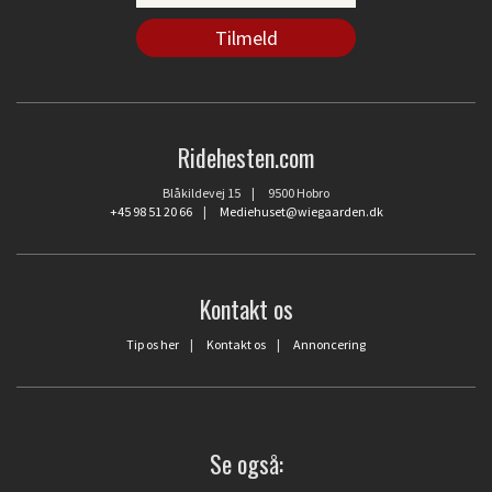
Ridehesten.com
Blåkildevej 15 | 9500 Hobro
+45 98 51 20 66
|
Mediehuset@wiegaarden.dk
Kontakt os
Tip os her
|
Kontakt os
|
Annoncering
Se også: