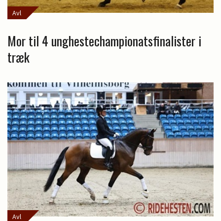
Avl
Mor til 4 unghestechampionatsfinalister i
træk
Avl