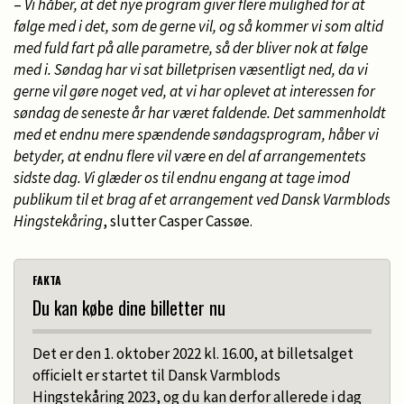
–
Vi håber, at det nye program giver flere mulighed for at
Hvis man eksempelvis dykker ned i lørdagens
følge med i det, som de gerne vil, og så kommer vi som altid
program, kan man som dressurinteresseret starte
med fuld fart på alle parametre, så der bliver nok at følge
dagen med Blue Hors Unghestechampionat i Jyske
med i. Søndag har vi sat billetprisen væsentligt ned, da vi
Bank Boxen, hvor testrytter skal ride og bedømme
gerne vil gøre noget ved, at vi har oplevet at interessen for
fremtidens stjerner. Herefter kan man se 3-stjernet
søndag de seneste år har været faldende. Det sammenholdt
Grand Prix Special i hal M, hvorefter man kan se den
med et endnu mere spændende søndagsprogram, håber vi
spændende 5-stjernede Grand Prix Kür i Boxen.
betyder, at endnu flere vil være en del af arrangementets
Er man derimod mere springinteresseret, kan dagen
sidste dag. Vi glæder os til endnu engang at tage imod
starte med at overvære den første løsspringning af
publikum til et brag af et arrangement ved Dansk Varmblods
hingstene i hal M, hvorefter der følger en 150 cm høj
Hingstekåring
, slutter Casper Cassøe.
Grand Prix i Boxen. Herefter er der mulighed for at se
testrytter springe på de bedste heste i Dansk
Hesteforsikrings Unghestechampionat i hal E.
FAKTA
I Unghestechampionatet i både dressur og
Du kan købe dine billetter nu
springning gælder det, at Dansk Varmblod netop nu
arbejder på at finde kompetente og spændende
Det er den 1. oktober 2022 kl. 16.00, at billetsalget
testryttere, som vil være en oplevelse for publikum
officielt er startet til Dansk Varmblods
at se.
Hingstekåring 2023, og du kan derfor allerede i dag