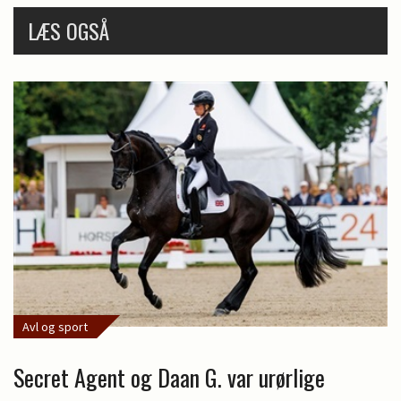
LÆS OGSÅ
Avl og sport
Secret Agent og Daan G. var urørlige