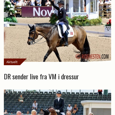
Aktuelt
DR sender live fra VM i dressur