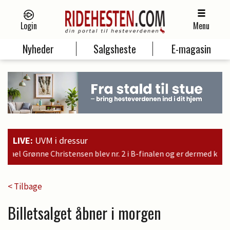
Login
Menu
Nyheder
Salgsheste
E-magasin
LIVE:
UVM i dressur
 B-finalen og er dermed kvalificeret til søndagens finale
< Tilbage
Billetsalget åbner i morgen