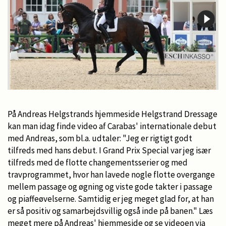
På Andreas Helgstrands hjemmeside Helgstrand Dressage
kan man idag finde video af Carabas' internationale debut
med Andreas, som bl.a. udtaler: "Jeg er rigtigt godt
tilfreds med hans debut. I Grand Prix Special var jeg især
tilfreds med de flotte changementsserier og med
travprogrammet, hvor han lavede nogle flotte overgange
mellem passage og øgning og viste gode takter i passage
og piaffeøvelserne. Samtidig er jeg meget glad for, at han
er så positiv og samarbejdsvillig også inde på banen." Læs
meget mere på Andreas' hjemmeside og se videoen via