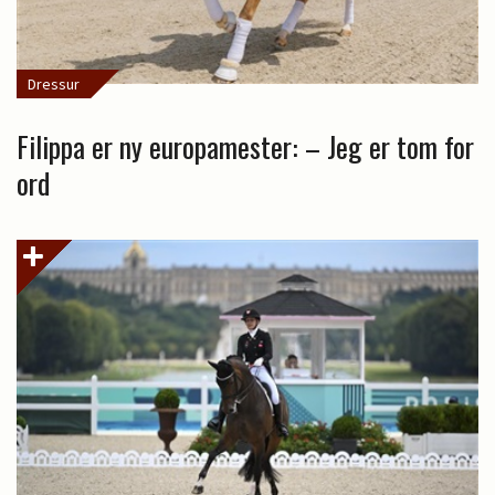
Dressur
Filippa er ny europamester: – Jeg er tom for
ord