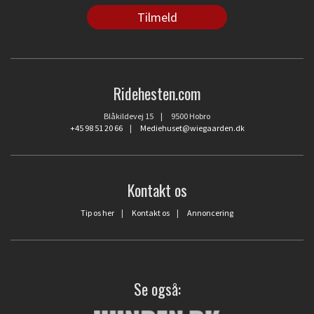
Ridehesten.com
Blåkildevej 15 | 9500 Hobro
+45 98 51 20 66
|
Mediehuset@wiegaarden.dk
Kontakt os
Tip os her
|
Kontakt os
|
Annoncering
Se også: