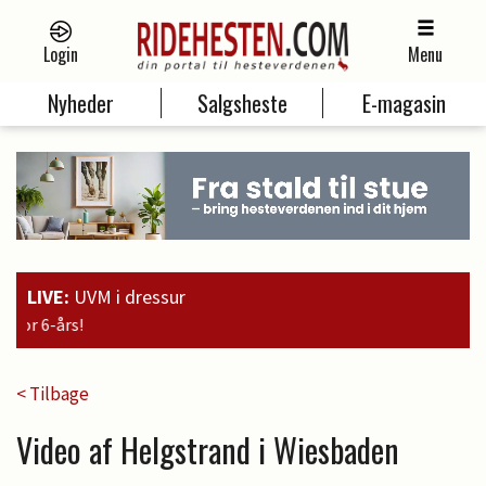
Login
Menu
Nyheder
Salgsheste
E-magasin
LIVE:
UVM i dressur
19:00
Guld til Faustino G. og 
< Tilbage
Video af Helgstrand i Wiesbaden