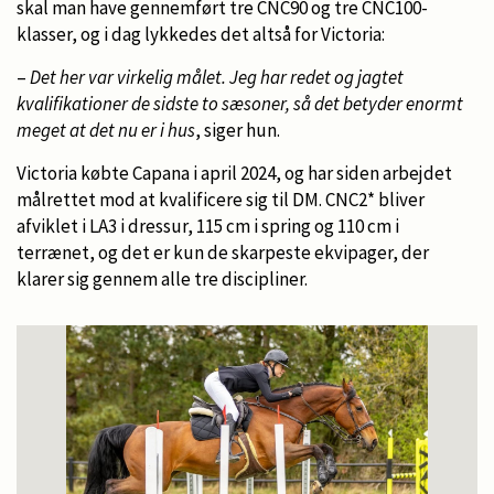
skal man have gennemført tre CNC90 og tre CNC100-
klasser, og i dag lykkedes det altså for Victoria:
–
Det her var virkelig målet. Jeg har redet og jagtet
kvalifikationer de sidste to sæsoner, så det betyder enormt
meget at det nu er i hus
, siger hun.
Victoria købte Capana i april 2024, og har siden arbejdet
målrettet mod at kvalificere sig til DM. CNC2* bliver
afviklet i LA3 i dressur, 115 cm i spring og 110 cm i
terrænet, og det er kun de skarpeste ekvipager, der
klarer sig gennem alle tre discipliner.