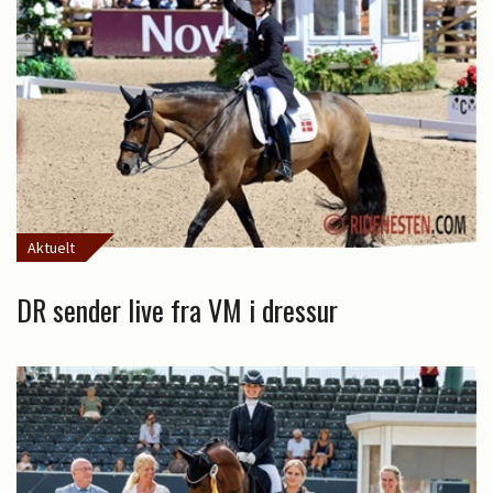
Aktuelt
DR sender live fra VM i dressur