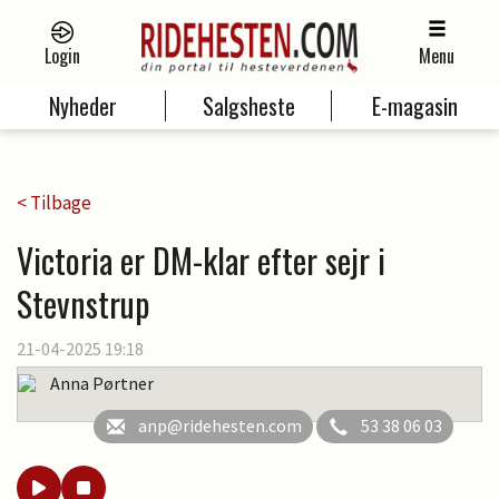
Login
Menu
Nyheder
Salgsheste
E-magasin
< Tilbage
Victoria er DM-klar efter sejr i
Stevnstrup
21-04-2025 19:18
Anna Pørtner
anp@ridehesten.com
53 38 06 03