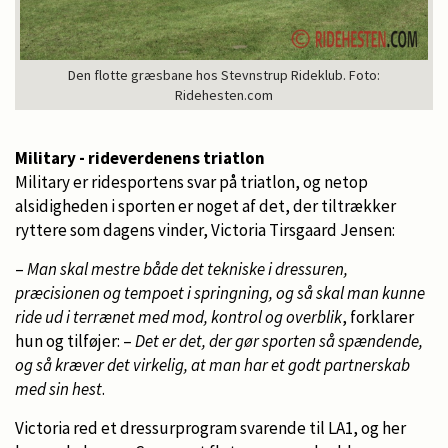
Den flotte græsbane hos Stevnstrup Rideklub. Foto:
Ridehesten.com
Military - rideverdenens triatlon
Military er ridesportens svar på triatlon, og netop
alsidigheden i sporten er noget af det, der tiltrækker
ryttere som dagens vinder, Victoria Tirsgaard Jensen:
–
Man skal mestre både det tekniske i dressuren,
præcisionen og tempoet i springning, og så skal man kunne
ride ud i terrænet med mod, kontrol og overblik
, forklarer
hun og tilføjer: –
Det er det, der gør sporten så spændende,
og så kræver det virkelig, at man har et godt partnerskab
med sin hest
.
Victoria red et dressurprogram svarende til LA1, og her