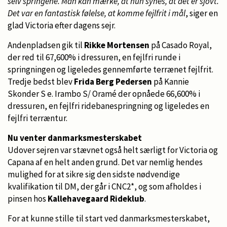
selv springene. Man kan mærke, at hun synes, at det er sjovt.
Det var en fantastisk følelse, at komme fejlfrit i mål
, siger en
glad Victoria efter dagens sejr.
Andenpladsen gik til
Rikke Mortensen
på Casado Royal,
der red til 67,600% i dressuren, en fejlfri runde i
springningen og ligeledes gennemførte terrænet fejlfrit.
Tredje bedst blev
Frida Berg Pedersen
på Kannie
Skonder S e. Irambo S/ Oramé der opnåede 66,600% i
dressuren, en fejlfri ridebanespringning og ligeledes en
fejlfri terræntur.
Nu venter danmarksmesterskabet
Udover sejren var stævnet også helt særligt for Victoria og
Capana af en helt anden grund. Det var nemlig hendes
mulighed for at sikre sig den sidste nødvendige
kvalifikation til DM, der går i CNC2*, og som afholdes i
pinsen hos
Kallehavegaard Rideklub
.
For at kunne stille til start ved danmarksmesterskabet,