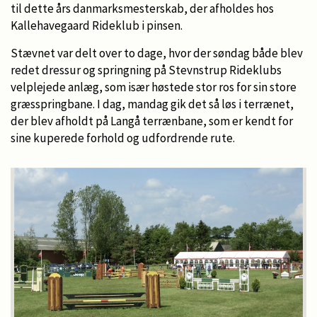
til dette års danmarksmesterskab, der afholdes hos
Kallehavegaard Rideklub i pinsen.
Stævnet var delt over to dage, hvor der søndag både blev
redet dressur og springning på Stevnstrup Rideklubs
velplejede anlæg, som især høstede stor ros for sin store
græsspringbane. I dag, mandag gik det så løs i terrænet,
der blev afholdt på Langå terrænbane, som er kendt for
sine kuperede forhold og udfordrende rute.