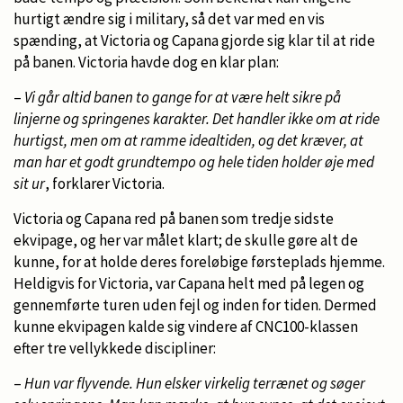
hurtigt ændre sig i military, så det var med en vis
spænding, at Victoria og Capana gjorde sig klar til at ride
på banen. Victoria havde dog en klar plan:
–
Vi går altid banen to gange for at være helt sikre på
linjerne og springenes karakter. Det handler ikke om at ride
hurtigst, men om at ramme idealtiden, og det kræver, at
man har et godt grundtempo og hele tiden holder øje med
sit ur
, forklarer Victoria.
Victoria og Capana red på banen som tredje sidste
ekvipage, og her var målet klart; de skulle gøre alt de
kunne, for at holde deres foreløbige førsteplads hjemme.
Heldigvis for Victoria, var Capana helt med på legen og
gennemførte turen uden fejl og inden for tiden. Dermed
kunne ekvipagen kalde sig vindere af CNC100-klassen
efter tre vellykkede discipliner:
–
Hun var flyvende. Hun elsker virkelig terrænet og søger