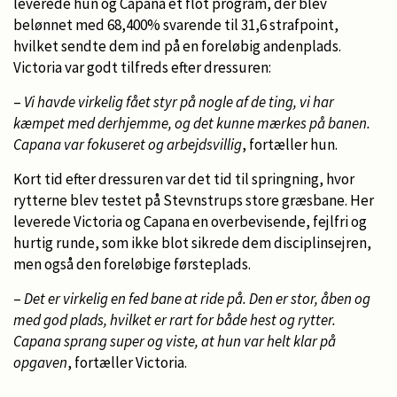
leverede hun og Capana et flot program, der blev
belønnet med 68,400% svarende til 31,6 strafpoint,
hvilket sendte dem ind på en foreløbig andenplads.
Victoria var godt tilfreds efter dressuren:
–
Vi havde virkelig fået styr på nogle af de ting, vi har
kæmpet med derhjemme, og det kunne mærkes på banen.
Capana var fokuseret og arbejdsvillig
, fortæller hun.
Kort tid efter dressuren var det tid til springning, hvor
rytterne blev testet på Stevnstrups store græsbane. Her
leverede Victoria og Capana en overbevisende, fejlfri og
hurtig runde, som ikke blot sikrede dem disciplinsejren,
men også den foreløbige førsteplads.
–
Det er virkelig en fed bane at ride på. Den er stor, åben og
med god plads, hvilket er rart for både hest og rytter.
Capana sprang super og viste, at hun var helt klar på
opgaven
, fortæller Victoria.