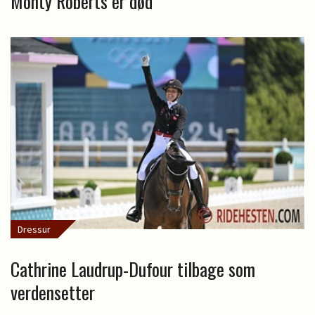
Monty Roberts er død
Dressur
Cathrine Laudrup-Dufour tilbage som
verdensetter