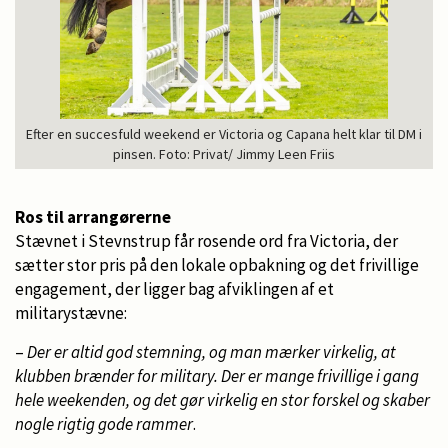
Efter en succesfuld weekend er Victoria og Capana helt klar til DM i
pinsen. Foto: Privat/ Jimmy Leen Friis
Ros til arrangørerne
Stævnet i Stevnstrup får rosende ord fra Victoria, der
sætter stor pris på den lokale opbakning og det frivillige
engagement, der ligger bag afviklingen af et
militarystævne:
–
Der er altid god stemning, og man mærker virkelig, at
klubben brænder for military. Der er mange frivillige i gang
hele weekenden, og det gør virkelig en stor forskel og skaber
nogle rigtig gode rammer
.