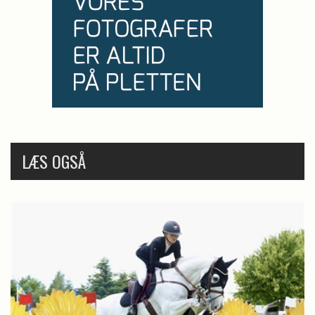
LÆS OGSÅ