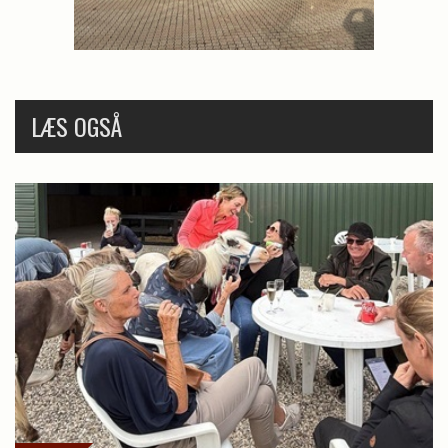
LÆS OGSÅ