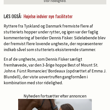
stor ridelighed.
LÆS OGSÅ:
Højelse indvier nye faciliteter
Ryttere fra Tyskland og Danmark fremviste flere af
stutteriets hopper under rytter, og igen var der faglig
kommentering af berider Dennis Fisker. Sideløbende blev
der fremvist flere lovende ungheste, der repræsenterer
indkøb såvel som stutteriets eksisterende stammer.
En af de ungheste, som Dennis Fisker særligt
fremhævede, var den 3-årige hoppe Best of Mount St.
John e. Fürst Romancier/ Bordeaux (opdrættet af Emma J.
Blundell), der viste uovertruffen gangformåen i
kombination med stor ridelighed.
Nyheden fortsætter efter annoncen