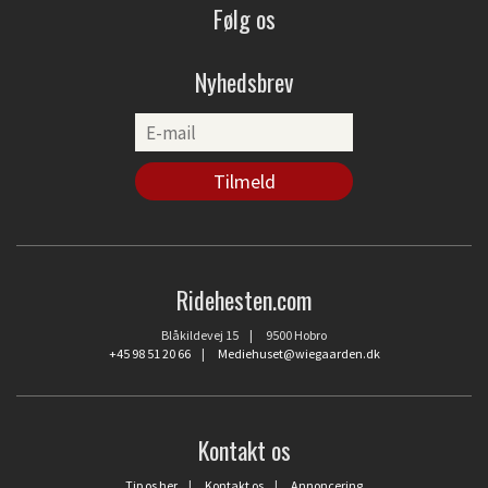
Følg os
Nyhedsbrev
Ridehesten.com
Blåkildevej 15 | 9500 Hobro
+45 98 51 20 66
|
Mediehuset@wiegaarden.dk
Kontakt os
Tip os her
|
Kontakt os
|
Annoncering