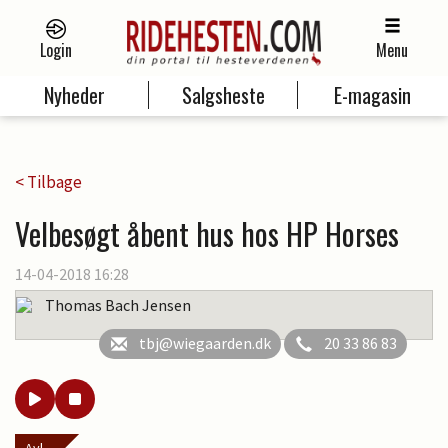
Login
Menu
Nyheder
Salgsheste
E-magasin
< Tilbage
Velbesøgt åbent hus hos HP Horses
14-04-2018 16:28
Thomas Bach Jensen
tbj@wiegaarden.dk
20 33 86 83