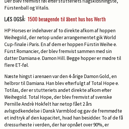
Der blev fremvist føl efter stutteriets flagskibshingste,
Fürstenball og Vitalis.
LÆS OGSÅ:
1500 besøgende til åbent hus hos Werth
HP Horses er indehaver af to direkte afkom af hoppen
Weihegold, der netop under arrangementet gik World
Cup-finale i Paris. En af dem er hoppen Fürstin Weihe e.
Fürst Romancier, der blev fremvist sammen med sin
datter Damiana e. Damon Hill. Begge hopper er mødre til
flere ET-føl.
Næste hingst i arenaen var den 4-årige Damon Gold, en
helbror til Damiana. Han blev efterfulgt af Total Hope e.
Totilas, der er stutteriets andet direkte afkom efter
Weihegold. Total Hope, der blev fremvist af svenske
Pernille Andrè Hokfelt har netop fået 2 års
avlsgodkendelse i Dansk Varmblod og gav de fremmødte
et indtryk af den kapacitet, hvad han besidder. To af de få
dressurheste i verden, der har opnået over 90%, er