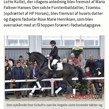
Lotte Kulle), der i dagens anledning blev fremvist af Maria
Falkner Hansen. Den sidste Fürstenballdatter, Tiramisu
(opdrættet af HP Horses), blev fremvist af husets datter
og dagens fødselar Rose Marie Henriksen, som blev
overrasket med at få hoppen foræret i fødselsdagsgave.
Den nykårede Don Schufro-søn De Angelo viste lovende takter og