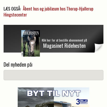
LÆS OGSÅ:
Åbent hus og jubilæum hos Thorup-Hjallerup
Hingstecenter
Klik her for at bestille abonnement på
Magasinet Ridehesten
Del nyheden på: