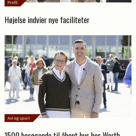
Profil
Højelse indvier nye faciliteter
Avl og sport
1500 besøgende til åbent hus hos Werth