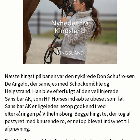
Næste hingst på banen var den nykårede Don Schufro-søn
De Angelo, der samejes med Schockemöhle og
Helgstrand. Han blev efterfulgt af den vellinjerede
Sansibar AK, som HP Horses indkøbte ubeset som føl.
Sansibar AK er ligeledes netop godkendt ved
efterkåringen på Vilhelmsborg. Begge hingste, der tog al
postyret med knusende ro, er netop blevet indsynet til
afprøvning.