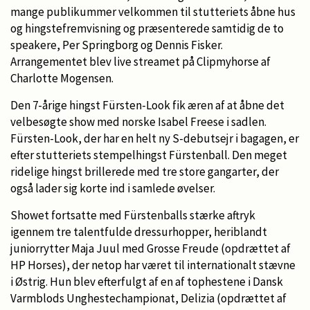
mange publikummer velkommen til stutteriets åbne hus
og hingstefremvisning og præsenterede samtidig de to
speakere, Per Springborg og Dennis Fisker.
Arrangementet blev live streamet på Clipmyhorse af
Charlotte Mogensen.
Den 7-årige hingst Fürsten-Look fik æren af at åbne det
velbesøgte show med norske Isabel Freese i sadlen.
Fürsten-Look, der har en helt ny S-debutsejr i bagagen, er
efter stutteriets stempelhingst Fürstenball. Den meget
ridelige hingst brillerede med tre store gangarter, der
også lader sig korte ind i samlede øvelser.
Showet fortsatte med Fürstenballs stærke aftryk
igennem tre talentfulde dressurhopper, heriblandt
juniorrytter Maja Juul med Grosse Freude (opdrættet af
HP Horses), der netop har været til internationalt stævne
i Østrig. Hun blev efterfulgt af en af tophestene i Dansk
Varmblods Unghestechampionat, Delizia (opdrættet af