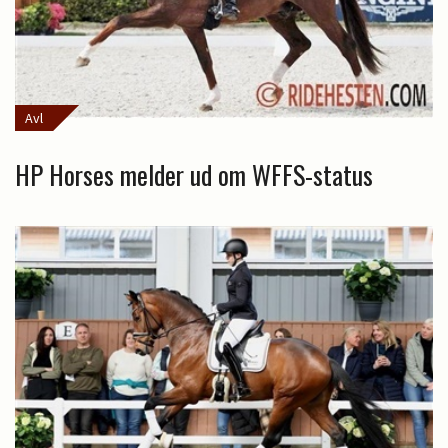
Avl
HP Horses melder ud om WFFS-status