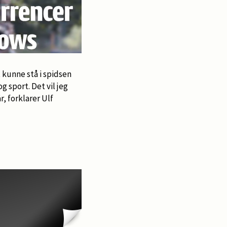
t kunne stå i spidsen
 sport. Det vil jeg
r, forklarer Ulf