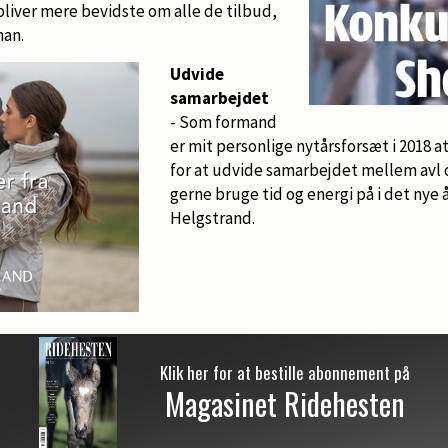
liver mere bevidste om alle de tilbud,
han.
Udvide
samarbejdet
- Som formand
er mit personlige nytårsforsæt i 2018 a
for at udvide samarbejdet mellem avl og
gerne bruge tid og energi på i det nye å
Helgstrand.
Klik her for at bestille abonnement på
Magasinet Ridehesten