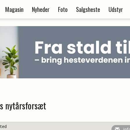
Magasin
Nyheder
Foto
Salgsheste
Udstyr
s nytårsforsæt
sted
inf