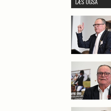
LÆS OGSÅ