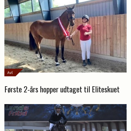
Avl
Første 2-års hopper udtaget til Eliteskuet