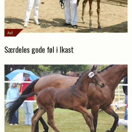
Avl
Særdeles gode føl i Ikast