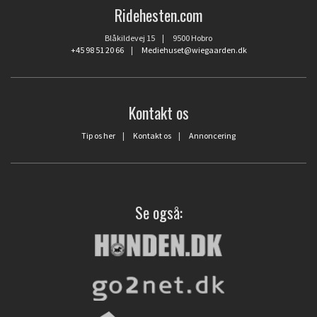
Ridehesten.com
Blåkildevej 15 | 9500 Hobro
+45 98 51 20 66
|
Mediehuset@wiegaarden.dk
Kontakt os
Tip os her
|
Kontakt os
|
Annoncering
Se også: