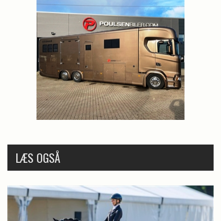
LÆS OGSÅ