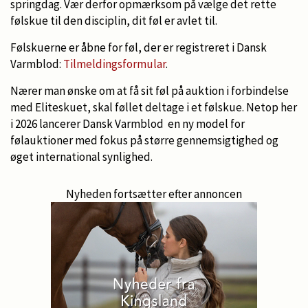
springdag. Vær derfor opmærksom på vælge det rette
følskue til den disciplin, dit føl er avlet til.
Følskuerne er åbne for føl, der er registreret i Dansk
Varmblod:
Tilmeldingsformular
.
Nærer man ønske om at få sit føl på auktion i forbindelse
med Eliteskuet, skal føllet deltage i et følskue. Netop her
i 2026 lancerer Dansk Varmblod en ny model for
følauktioner med fokus på større gennemsigtighed og
øget international synlighed.
Nyheden fortsætter efter annoncen