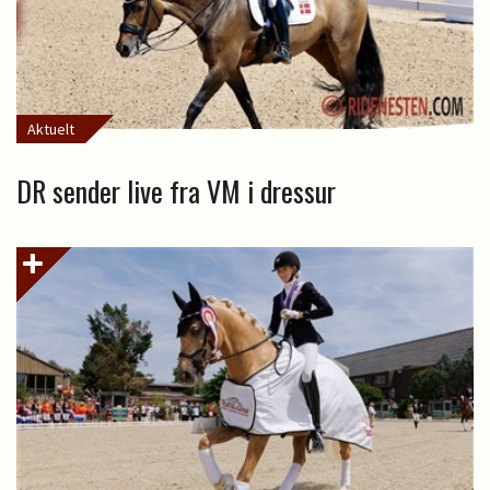
Aktuelt
DR sender live fra VM i dressur