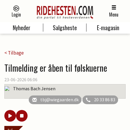
Login
Menu
Nyheder
Salgsheste
E-magasin
< Tilbage
Tilmelding er åben til følskuerne
23-06-2026 06:06
Thomas Bach Jensen
tbj@wiegaarden.dk
20 33 86 83