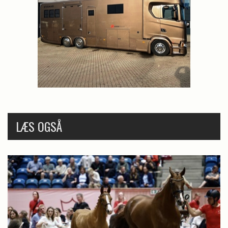
LÆS OGSÅ