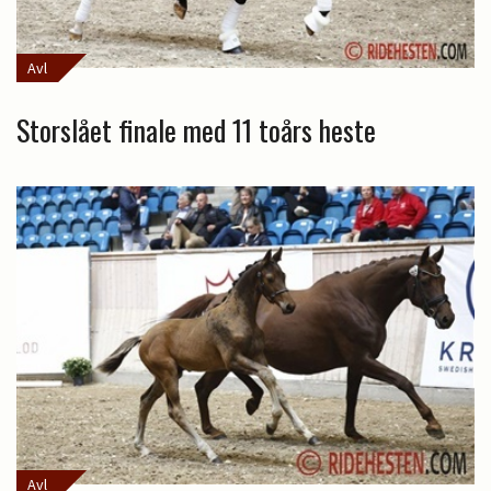
Avl
Storslået finale med 11 toårs heste
Avl