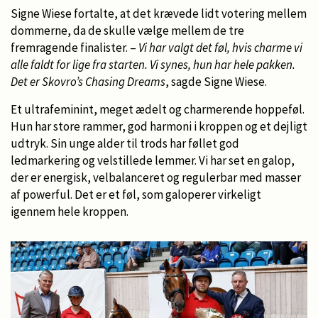
Signe Wiese fortalte, at det krævede lidt votering mellem
dommerne, da de skulle vælge mellem de tre
fremragende finalister. –
Vi har valgt det føl, hvis charme vi
alle faldt for lige fra starten. Vi synes, hun har hele pakken.
Det er Skovro’s Chasing Dreams
, sagde Signe Wiese.
Et ultrafeminint, meget ædelt og charmerende hoppeføl.
Hun har store rammer, god harmoni i kroppen og et dejligt
udtryk. Sin unge alder til trods har føllet god
ledmarkering og velstillede lemmer. Vi har set en galop,
der er energisk, velbalanceret og regulerbar med masser
af powerful. Det er et føl, som galoperer virkeligt
igennem hele kroppen.