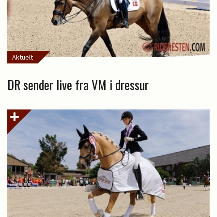
Aktuelt
DR sender live fra VM i dressur