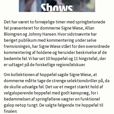
Det har været to fornøjelige timer med springbetonede
føl præsenteret for dommerne Signe Wiese, Allan
Blomgren og Johnny Hansen. Hvor sidstnævnte har
beriget publikum med kommentering under selve
fremvisningen, har Signe Wiese stået for den overordnede
kommentering af holdene og herunder beskrivelse af de
bedømte føl. Vi har set 10 hoppeføl og 11 hingsteføl, der
er udtaget på de forskellige regionsfølskuer.
Om kollektionen af hoppeføl sagde Signe Wiese, at
dommerne måtte tage de strenge selektionsbriller på, da
de skulle udvælge føl. Det var et meget stærkt hold af
velgaloperende hoppeføl med godt kønspræg, for i
bedømmelsen af springføllene vægter en funktionel
galop netop tungt. De valgte følgende tre hoppeføl til
finalen: