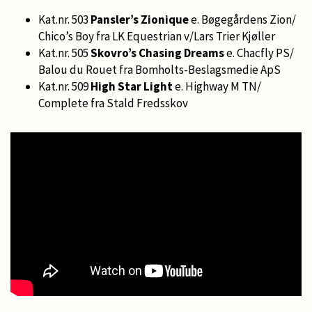
Kat.nr. 503
Pansler’s Zionique
e. Bøgegårdens Zion/
Chico’s Boy fra LK Equestrian v/Lars Trier Kjøller
Kat.nr. 505
Skovro’s Chasing Dreams
e. Chacfly PS/
Balou du Rouet fra Bomholts-Beslagsmedie ApS
Kat.nr. 509
High Star Light
e. Highway M TN/
Complete fra Stald Fredsskov