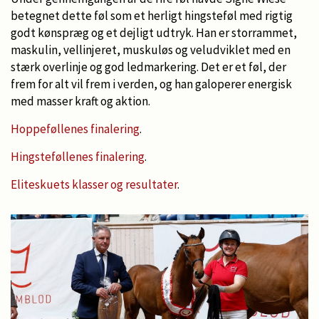
betegnet dette føl som et herligt hingsteføl med rigtig
godt kønspræg og et dejligt udtryk. Han er storrammet,
maskulin, vellinjeret, muskuløs og veludviklet med en
stærk overlinje og god ledmarkering. Det er et føl, der
frem for alt vil frem i verden, og han galoperer energisk
med masser kraft og aktion.
Hoppeføllenes finalering
.
Hingsteføllenes finalering
.
Eliteskuets klasser og resultater
.