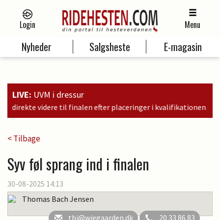
Login
Menu
Nyheder
Salgsheste
E-magasin
LIVE:
UVM i dressur
laceringer i kvalifikationen som nr. 6, 9 og 11
< Tilbage
Syv føl sprang ind i finalen
30-08-2025 14:13
Thomas Bach Jensen
tbj@wiegaarden.dk
20 33 86 83