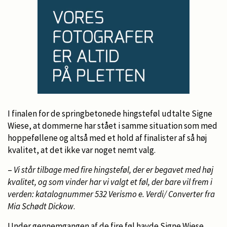
I finalen for de springbetonede hingsteføl udtalte Signe
Wiese, at dommerne har stået i samme situation som med
hoppeføllene og altså med et hold af finalister af så høj
kvalitet, at det ikke var noget nemt valg.
–
Vi står tilbage med fire hingsteføl, der er begavet med høj
kvalitet, og som vinder har vi valgt et føl, der bare vil frem i
verden: katalognummer 532 Verismo e. Verdi/ Converter fra
Mia Schødt Dickow
.
Under gennemgangen af de fire føl havde Signe Wiese