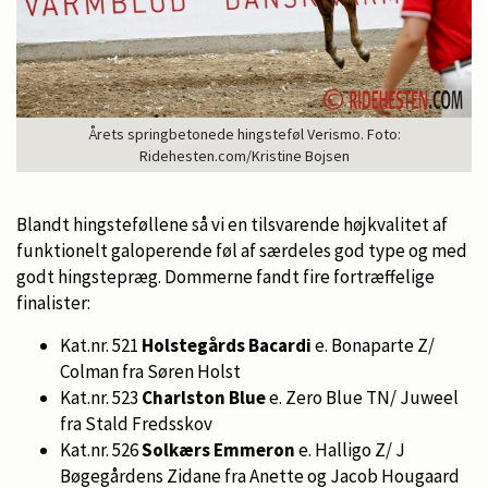
Årets springbetonede hingsteføl Verismo. Foto:
Ridehesten.com/Kristine Bojsen
Blandt hingsteføllene så vi en tilsvarende højkvalitet af
funktionelt galoperende føl af særdeles god type og med
godt hingstepræg. Dommerne fandt fire fortræffelige
finalister:
Kat.nr. 521
Holstegårds Bacardi
e. Bonaparte Z/
Colman fra Søren Holst
Kat.nr. 523
Charlston Blue
e. Zero Blue TN/ Juweel
fra Stald Fredsskov
Kat.nr. 526
Solkærs Emmeron
e. Halligo Z/ J
Bøgegårdens Zidane fra Anette og Jacob Hougaard