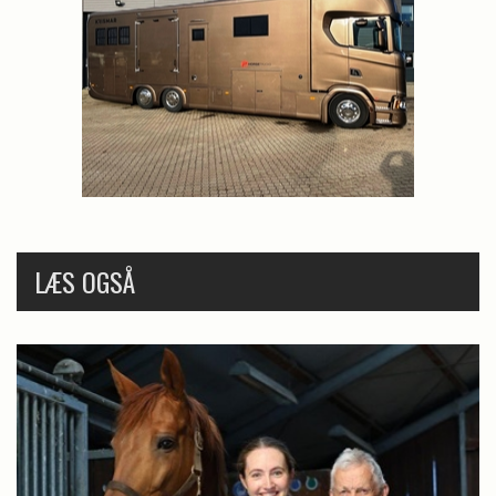
LÆS OGSÅ