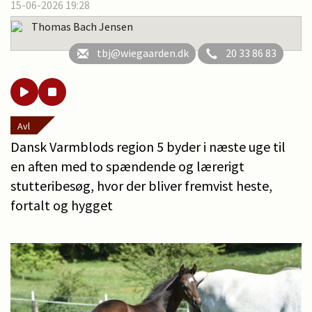
15-06-2026 19:28
Thomas Bach Jensen
tbj@wiegaarden.dk
20 33 86 83
Avl
Dansk Varmblods region 5 byder i næste uge til
en aften med to spændende og lærerigt
stutteribesøg, hvor der bliver fremvist heste,
fortalt og hygget