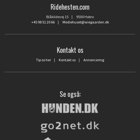
Ridehesten.com
Blåkildevej 15 | 9500 Hobro
+45 98 51 20 66
|
Mediehuset@wiegaarden.dk
Kontakt os
Tip os her
|
Kontakt os
|
Annoncering
Se også: