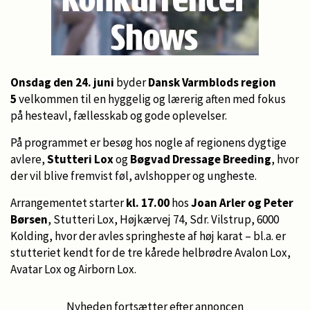
Onsdag den 24. juni
byder
Dansk Varmblods region
5
velkommen til en hyggelig og lærerig aften med fokus
på hesteavl, fællesskab og gode oplevelser.
På programmet er besøg hos nogle af regionens dygtige
avlere,
Stutteri Lox
og
Bøgvad Dressage Breeding
, hvor
der vil blive fremvist føl, avlshopper og ungheste.
Arrangementet starter
kl. 17.00
hos
Joan Arler og Peter
Børsen
, Stutteri Lox, Højkærvej 74, Sdr. Vilstrup, 6000
Kolding, hvor der avles springheste af høj karat – bl.a. er
stutteriet kendt for de tre kårede helbrødre Avalon Lox,
Avatar Lox og Airborn Lox.
Nyheden fortsætter efter annoncen