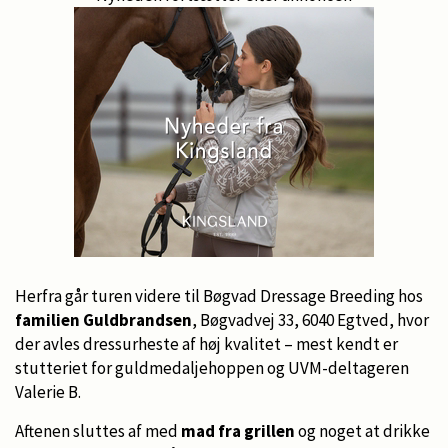
Herfra går turen videre til Bøgvad Dressage Breeding hos
familien Guldbrandsen
, Bøgvadvej 33, 6040 Egtved, hvor
der avles dressurheste af høj kvalitet – mest kendt er
stutteriet for guldmedaljehoppen og UVM-deltageren
Valerie B.
Aftenen sluttes af med
mad fra grillen
og noget at drikke