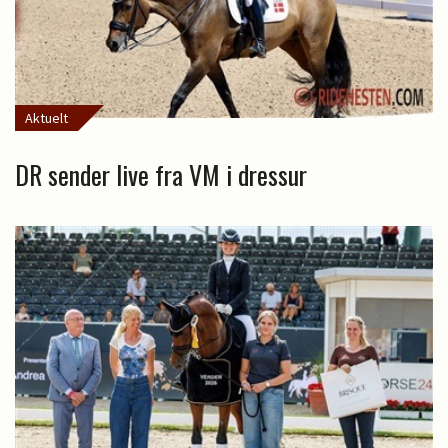
Aktuelt
DR sender live fra VM i dressur