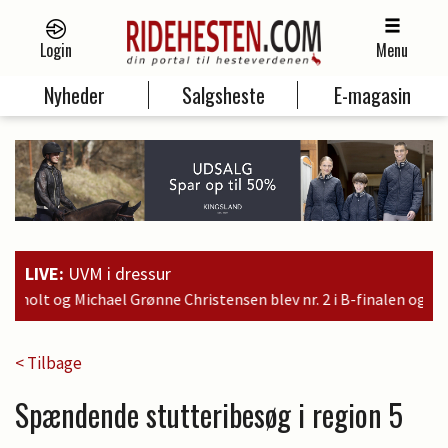
Login
Menu
Nyheder
Salgsheste
E-magasin
LIVE:
UVM i dressur
istensen blev nr. 2 i B-finalen og er dermed kvalificeret til søn
< Tilbage
Spændende stutteribesøg i region 5