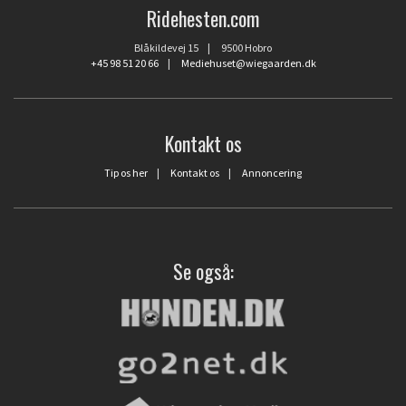
Ridehesten.com
Blåkildevej 15 | 9500 Hobro
+45 98 51 20 66
|
Mediehuset@wiegaarden.dk
Kontakt os
Tip os her
|
Kontakt os
|
Annoncering
Se også: