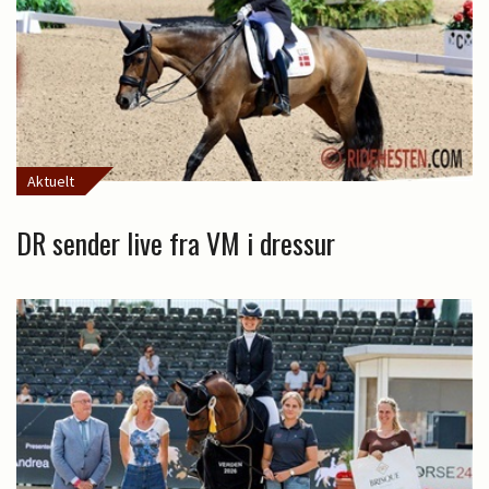
Aktuelt
DR sender live fra VM i dressur