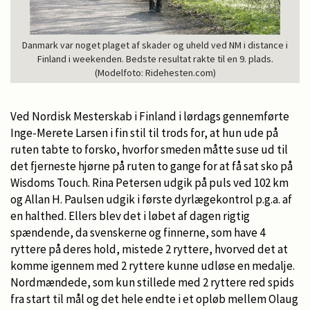
Danmark var noget plaget af skader og uheld ved NM i distance i
Finland i weekenden. Bedste resultat rakte til en 9. plads.
(Modelfoto: Ridehesten.com)
Ved Nordisk Mesterskab i Finland i lørdags gennemførte
Inge-Merete Larsen i fin stil til trods for, at hun ude på
ruten tabte to forsko, hvorfor smeden måtte suse ud til
det fjerneste hjørne på ruten to gange for at få sat sko på
Wisdoms Touch. Rina Petersen udgik på puls ved 102 km
og Allan H. Paulsen udgik i første dyrlægekontrol p.g.a. af
en halthed. Ellers blev det i løbet af dagen rigtig
spændende, da svenskerne og finnerne, som have 4
ryttere på deres hold, mistede 2 ryttere, hvorved det at
komme igennem med 2 ryttere kunne udløse en medalje.
Nordmændede, som kun stillede med 2 ryttere red spids
fra start til mål og det hele endte i et opløb mellem Olaug