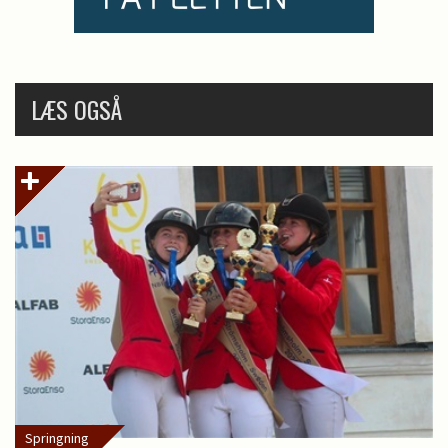
LÆS OGSÅ
Springning