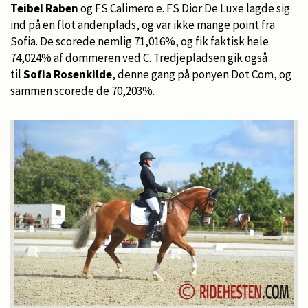
Teibel Raben
og FS Calimero e. FS Dior De Luxe lagde sig
ind på en flot andenplads, og var ikke mange point fra
Sofia. De scorede nemlig 71,016%, og fik faktisk hele
74,024% af dommeren ved C. Tredjepladsen gik også
til
Sofia Rosenkilde
, denne gang på ponyen Dot Com, og
sammen scorede de 70,203%.