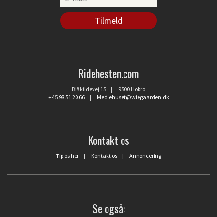
Ridehesten.com
Blåkildevej 15 | 9500 Hobro
+45 98 51 20 66
|
Mediehuset@wiegaarden.dk
Kontakt os
Tip os her
|
Kontakt os
|
Annoncering
Se også: