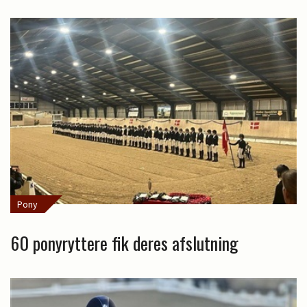
Pony
60 ponyryttere fik deres afslutning