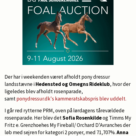
Der har i weekenden været afholdt pony dressur
landsstævne i
Hedensted og Omegns Rideklub
, hvor der
ligeledes blev afholdt rosenparade,
samt
ponydressur.dk's kammeratskabspris blev uddelt.
I går red rytterne PRM, oven på lørdagens tårevældede
rosenparade. Her blev det
Sofia Rosenkilde
og Timms My
Fritz e. Grenzhoehes My Fireball/ Orchard D'Avranches der
løb med sejren for kategori 2 ponyer, med 71,707%.
Anna