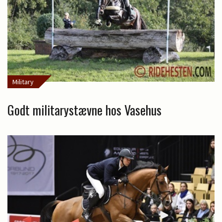
Military
Godt militarystævne hos Vasehus