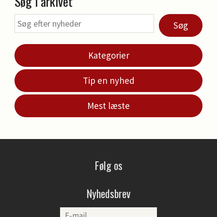
Søg i arkivet
Søg
Kategorier
Tip en nyhed
Mest læste
Følg os
Nyhedsbrev