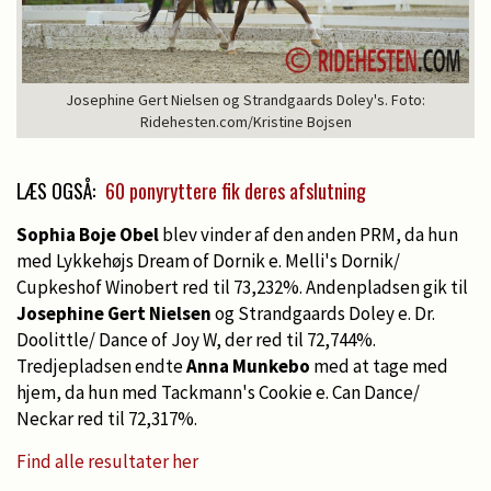
Josephine Gert Nielsen og Strandgaards Doley's. Foto:
Ridehesten.com/Kristine Bojsen
LÆS OGSÅ:
60 ponyryttere fik deres afslutning
Sophia Boje Obel
blev vinder af den anden PRM, da hun
med Lykkehøjs Dream of Dornik e. Melli's Dornik/
Cupkeshof Winobert red til 73,232%. Andenpladsen gik til
Josephine Gert Nielsen
og Strandgaards Doley e. Dr.
Doolittle/ Dance of Joy W, der red til 72,744%.
Tredjepladsen endte
Anna Munkebo
med at tage med
hjem, da hun med Tackmann's Cookie e. Can Dance/
Neckar red til 72,317%.
Find alle resultater her