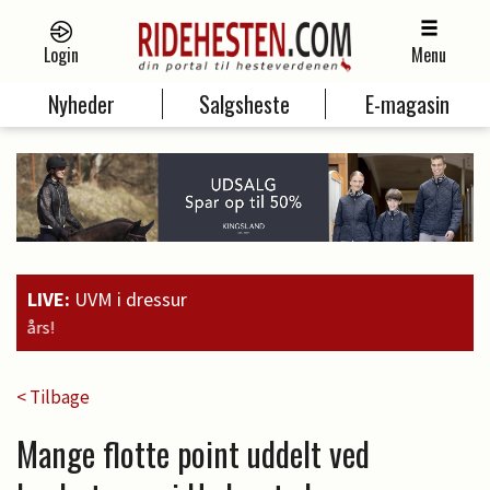
Login
Menu
Nyheder
Salgsheste
E-magasin
LIVE:
UVM i dressur
19:00
Guld til Faustino G. og søl
< Tilbage
Mange flotte point uddelt ved