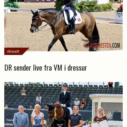
Aktuelt
DR sender live fra VM i dressur