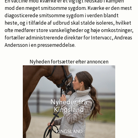
En vaccine mod kværke er et vigtigt redskab i kampen
mod den meget smitsomme sygdom. Kværke er den mest
diagosticerede smitsomme sygdom i verden blandt
heste, og i tilfælde af udbrud skal stalde isoleres, hvilket
ofte medfører store vanskeligheder og høje omkostninger,
fortæller administrerende direktør for Intervacc, Andreas
Andersson i en pressemeddelse.
Nyheden fortsætter efter annoncen