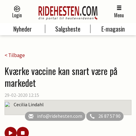
Login
Menu
Nyheder
Salgsheste
E-magasin
< Tilbage
Kværke vaccine kan snart være på
markedet
29-02-2020 12:15
Cecilia Lindahl
info@ridehesten.com
26 87 57 90