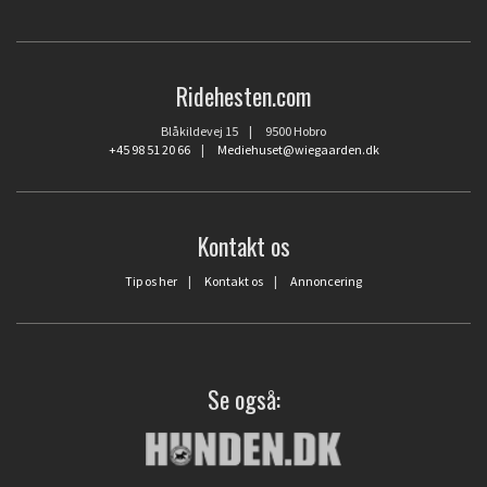
Ridehesten.com
Blåkildevej 15 | 9500 Hobro
+45 98 51 20 66
|
Mediehuset@wiegaarden.dk
Kontakt os
Tip os her
|
Kontakt os
|
Annoncering
Se også: