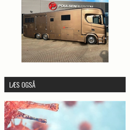
LÆS OGSÅ