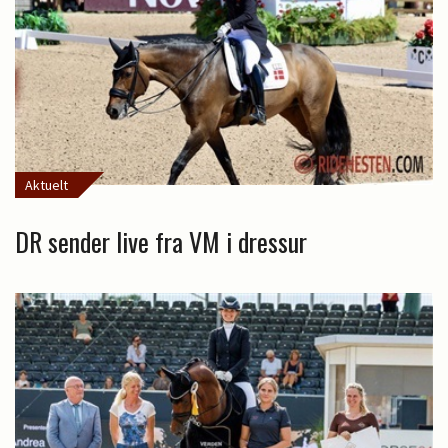
Aktuelt
DR sender live fra VM i dressur