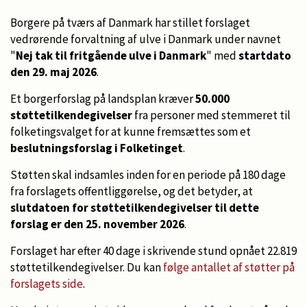
Borgere på tværs af Danmark har stillet forslaget
vedrørende forvaltning af ulve i Danmark under navnet
"
Nej tak til fritgående ulve i Danmark
" med
startdato
den 29. maj 2026
.
Et borgerforslag på landsplan kræver
50.000
støttetilkendegivelser
fra personer med stemmeret til
folketingsvalget for at kunne fremsættes som et
beslutningsforslag i Folketinget
.
Støtten skal indsamles inden for en periode på 180 dage
fra forslagets offentliggørelse, og det betyder, at
slutdatoen for støttetilkendegivelser til dette
forslag er den 25. november 2026
.
Forslaget har efter 40 dage i skrivende stund opnået 22.819
støttetilkendegivelser. Du kan
følge antallet af støtter på
forslagets side
.