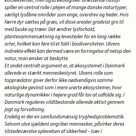
konsekvenser, men også økologiske. Græssende husdyr
spiller en central rolle i plejen af mange danske naturtyper,
særligt lysåbne områder som enge, overdrev og heder. Hvis
færre dyr sættes på græs, vil disse arealer gradvist gro til
med buske og træer. Det ændrer lysforhold,
plantesammensætning og levesteder for en lang række
arter, hvilket kan føre til et fald i biodiversiteten. Ulvens
indirekte effekt kan dermed være en forringelse af netop den
natur, man ønsker at beskytte.
Et andet centralt argument er, at økosystemet i Danmark
allerede er stærkt menneskestyret. Ulvens rolle som
topprædator giver derfor ikke nødvendigvis samme
økologiske gevinst som i mere urørte økosystemer, hvor
naturlige dynamikker i højere grad får lov at udfolde sig. I
Danmark reguleres vildtbestande allerede aktivt gennem
jagt og forvaltning.
Endelig er der en samfundsmæssig tryghedsproblematik.
Selvom ulve sjældent angriber mennesker, påvirker deres
tilstedeværelse oplevelsen af sikkerhed – især i