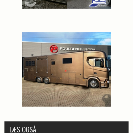
LÆS OGSÅ