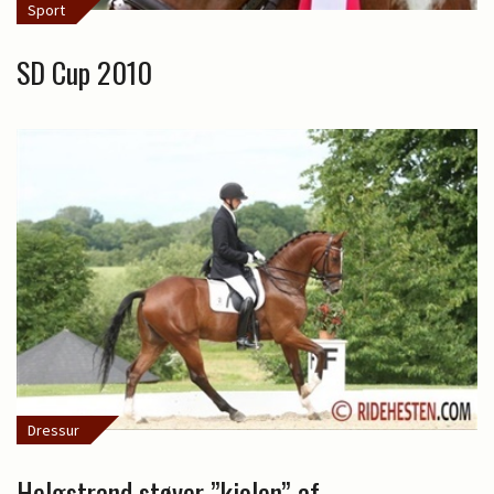
Sport
SD Cup 2010
Dressur
Helgstrand støver ”kjolen” af