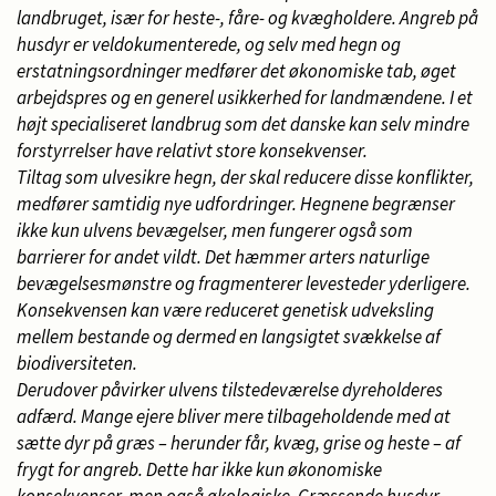
landbruget, især for heste-, fåre- og kvægholdere. Angreb på
husdyr er veldokumenterede, og selv med hegn og
erstatningsordninger medfører det økonomiske tab, øget
arbejdspres og en generel usikkerhed for landmændene. I et
højt specialiseret landbrug som det danske kan selv mindre
forstyrrelser have relativt store konsekvenser.
Tiltag som ulvesikre hegn, der skal reducere disse konflikter,
medfører samtidig nye udfordringer. Hegnene begrænser
ikke kun ulvens bevægelser, men fungerer også som
barrierer for andet vildt. Det hæmmer arters naturlige
bevægelsesmønstre og fragmenterer levesteder yderligere.
Konsekvensen kan være reduceret genetisk udveksling
mellem bestande og dermed en langsigtet svækkelse af
biodiversiteten.
Derudover påvirker ulvens tilstedeværelse dyreholderes
adfærd. Mange ejere bliver mere tilbageholdende med at
sætte dyr på græs – herunder får, kvæg, grise og heste – af
frygt for angreb. Dette har ikke kun økonomiske