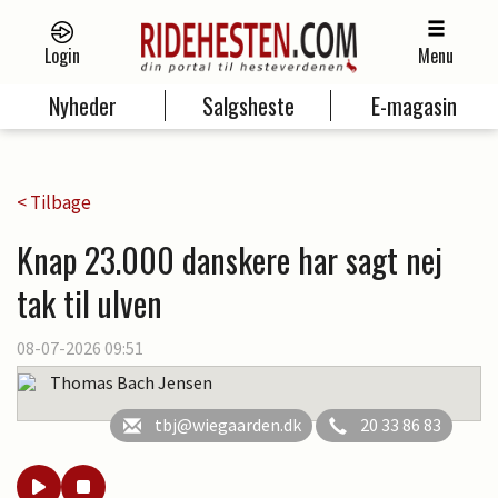
Login
Menu
Nyheder
Salgsheste
E-magasin
< Tilbage
Knap 23.000 danskere har sagt nej
tak til ulven
08-07-2026 09:51
Thomas Bach Jensen
tbj@wiegaarden.dk
20 33 86 83