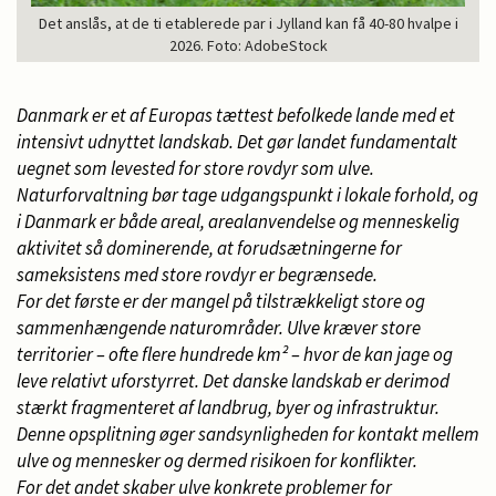
Det anslås, at de ti etablerede par i Jylland kan få 40-80 hvalpe i
2026. Foto: AdobeStock
Danmark er et af Europas tættest befolkede lande med et
intensivt udnyttet landskab. Det gør landet fundamentalt
uegnet som levested for store rovdyr som ulve.
Naturforvaltning bør tage udgangspunkt i lokale forhold, og
i Danmark er både areal, arealanvendelse og menneskelig
aktivitet så dominerende, at forudsætningerne for
sameksistens med store rovdyr er begrænsede.
For det første er der mangel på tilstrækkeligt store og
sammenhængende naturområder. Ulve kræver store
territorier – ofte flere hundrede km² – hvor de kan jage og
leve relativt uforstyrret. Det danske landskab er derimod
stærkt fragmenteret af landbrug, byer og infrastruktur.
Denne opsplitning øger sandsynligheden for kontakt mellem
ulve og mennesker og dermed risikoen for konflikter.
For det andet skaber ulve konkrete problemer for