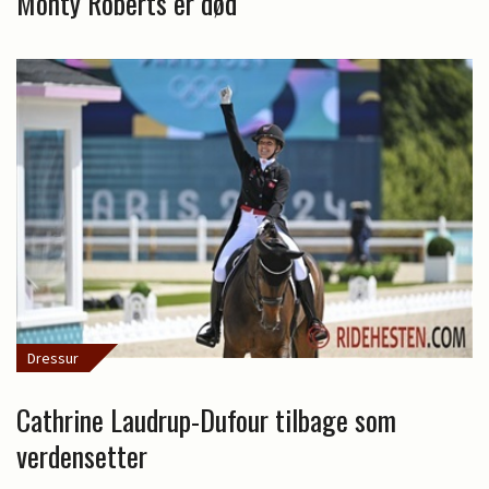
Monty Roberts er død
Dressur
Cathrine Laudrup-Dufour tilbage som
verdensetter