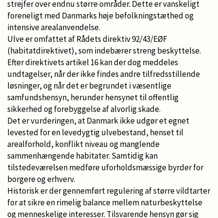
strejfer over endnu større områder. Dette er vanskeligt
foreneligt med Danmarks høje befolkningstæthed og
intensive arealanvendelse.
Ulve er omfattet af Rådets direktiv 92/43/EØF
(habitatdirektivet), som indebærer streng beskyttelse.
Efter direktivets artikel 16 kan der dog meddeles
undtagelser, når der ikke findes andre tilfredsstillende
løsninger, og når det er begrundet i væsentlige
samfundshensyn, herunder hensynet til offentlig
sikkerhed og forebyggelse af alvorlig skade.
Det er vurderingen, at Danmark ikke udgør et egnet
levested for en levedygtig ulvebestand, henset til
arealforhold, konflikt niveau og manglende
sammenhængende habitater. Samtidig kan
tilstedeværelsen medføre uforholdsmæssige byrder for
borgere og erhverv.
Historisk er der gennemført regulering af større vildtarter
for at sikre en rimelig balance mellem naturbeskyttelse
og menneskelige interesser. Tilsvarende hensyn gør sig