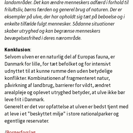
landområder. Det kan ændre menneskers adfærd i forhold til
friluftsliv, børns færden og generel brug af naturen. Der er
eksempler på ulve, der har opholdt sig tæt på beboelse og i
enkelte tilfælde fulgt mennesker. Sådanne situationer
skaber utryghed og kan begrænse menneskers
bevægelsesfrihed i deres nærområde
.
Konklusion
:
Selvom ulven er en naturlig del af Europas fauna, er
Danmark for lille, for tæt befolket og for intensivt
udnyttet til at kunne rumme den uden betydelige
konflikter. Kombinationen af fragmenteret natur,
påvirkning af landbrug, barrierer for vildt, ændret
arealpleje og oplevet utryghed betyder, at ulve ikke bør
leve frit i Danmark.
Generelt er det vor opfattelse at ulven er bedst tjent med
at leve i et "beskyttet miljø" i store nationalparker og
egentlige reservater.
/
Borgerforslag