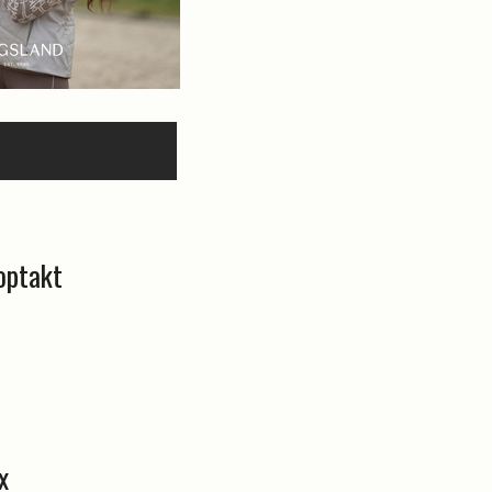
optakt
x