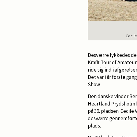
Cecile
Desværre lykkedes det 
Krafft Tour of Amateur
ride sig ind i afgørel
Det var i år første ga
Show.
Den danske vinder Beri
Heartland Prydsholm ha
på 39. pladsen. Cecile
desværre gennemførte 
plads.