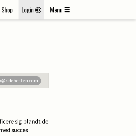
Shop
Login
Menu
o@ridehesten.com
ficere sig blandt de
t med succes