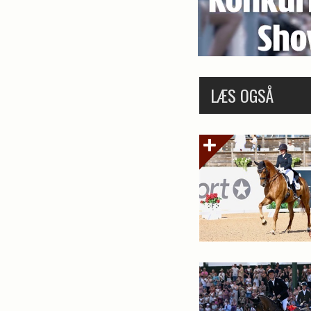
LÆS OGSÅ