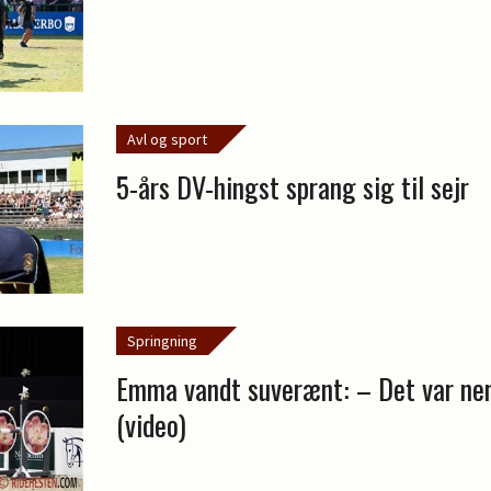
Avl og sport
5-års DV-hingst sprang sig til sejr
Springning
Emma vandt suverænt: – Det var ner
(video)