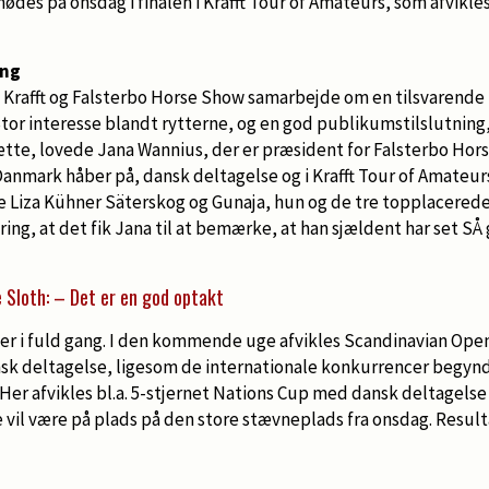
ødes på onsdag i finalen i Krafft Tour of Amateurs, som afvikle
ang
ng Krafft og Falsterbo Horse Show samarbejde om en tilsvarende f
 Stor interesse blandt rytterne, og en god publikumstilslutni
sætte, lovede Jana Wannius, der er præsident for Falsterbo Hor
Danmark håber på, dansk deltagelse og i Krafft Tour of Amateurs
ige Liza Kühner Säterskog og Gunaja, hun og de tre topplacerede
ng, at det fik Jana til at bemærke, at han sjældent har set SÅ g
 Sloth: – Det er en god optakt
er i fuld gang. I den kommende uge afvikles Scandinavian Open
k deltagelse, ligesom de internationale konkurrencer begynd
 Her afvikles bl.a. 5-stjernet Nations Cup med dansk deltagelse 
vil være på plads på den store stævneplads fra onsdag. Resul