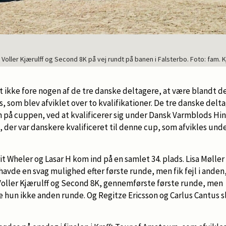
 Voller Kjærulff og Second 8K på vej rundt på banen i Falsterbo. Foto: fam. K
ikke fore nogen af de tre danske deltagere, at være blandt de
s, som blev afviklet over to kvalifikationer. De tre danske del
sen på cuppen, ved at kvalificerer sig under Dansk Varmblods Hin
ng, der var danskere kvalificeret til denne cup, som afvikles un
t Wheler og Lasar H kom ind på en samlet 34. plads. Lisa Mølle
vde en svag mulighed efter første runde, men fik fejl i anden
 Voller Kjærulff og Second 8K, gennemførste første runde, men
hun ikke anden runde. Og Regitze Ericsson og Carlus Cantus sl