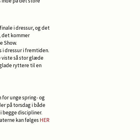
s inde på det store
inale i dressur, og det
ng, det kommer
se Show.
 i dressur i fremtiden.
 viste så stor glæde
lade ryttere til en
 for unge spring- og
er på torsdag i både
i begge discipliner.
taterne kan følges
HER