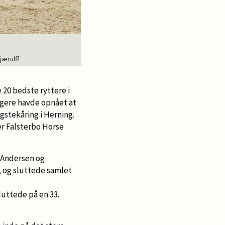
jærulff
 20 bedste ryttere i
tagere havde opnået at
gstekåring i Herning.
der Falsterbo Horse
r Andersen og
, og sluttede samlet
uttede på en 33.