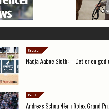
Dressur
Nadja Aaboe Sloth: – Det er en god 
Profil
Andreas Schou 4'er i Rolex Grand Pri