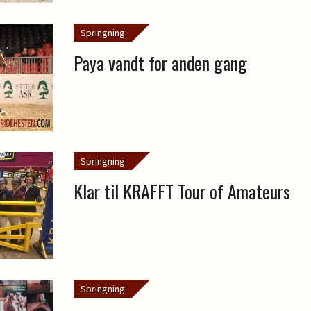
Springning
Paya vandt for anden gang
Springning
Klar til KRAFFT Tour of Amateurs
Springning