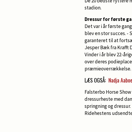
De 20 bedste ryttere m
stadion.
Dressur for første g
Det var i år første ga
blev en stor succes. -
garanteret til at fort
Jesper Bæk fra Krafft 
Vinder i år blev 22-år
over deres podieplaceri
præmieoverrækkelse.
LÆS OGSÅ:
Nadja Aaboe
Falsterbo Horse Show 
dressurheste med dans
springning og dressur.
Ridehestens udsendte 