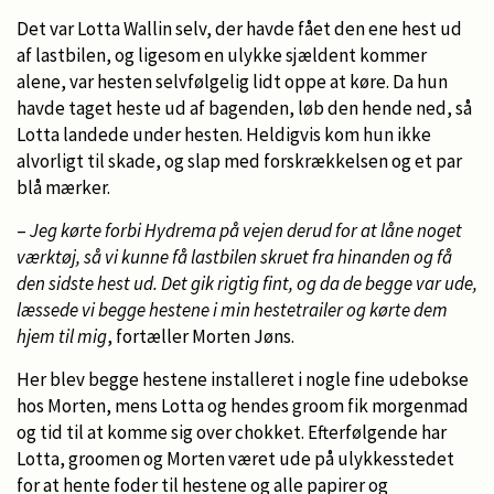
Det var Lotta Wallin selv, der havde fået den ene hest ud
af lastbilen, og ligesom en ulykke sjældent kommer
alene, var hesten selvfølgelig lidt oppe at køre. Da hun
havde taget heste ud af bagenden, løb den hende ned, så
Lotta landede under hesten. Heldigvis kom hun ikke
alvorligt til skade, og slap med forskrækkelsen og et par
blå mærker.
–
Jeg kørte forbi Hydrema på vejen derud for at låne noget
værktøj, så vi kunne få lastbilen skruet fra hinanden og få
den sidste hest ud. Det gik rigtig fint, og da de begge var ude,
læssede vi begge hestene i min hestetrailer og kørte dem
hjem til mig
, fortæller Morten Jøns.
Her blev begge hestene installeret i nogle fine udebokse
hos Morten, mens Lotta og hendes groom fik morgenmad
og tid til at komme sig over chokket. Efterfølgende har
Lotta, groomen og Morten været ude på ulykkesstedet
for at hente foder til hestene og alle papirer og