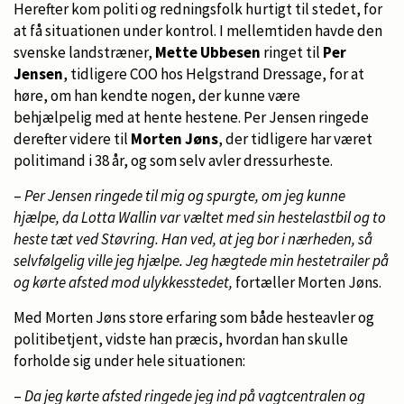
Herefter kom politi og redningsfolk hurtigt til stedet, for
at få situationen under kontrol. I mellemtiden havde den
svenske landstræner,
Mette Ubbesen
ringet til
Per
Jensen
, tidligere COO hos Helgstrand Dressage, for at
høre, om han kendte nogen, der kunne være
behjælpelig med at hente hestene. Per Jensen ringede
derefter videre til
Morten Jøns
, der tidligere har været
politimand i 38 år, og som selv avler dressurheste.
–
Per Jensen ringede til mig og spurgte, om jeg kunne
hjælpe, da Lotta Wallin var væltet med sin hestelastbil og to
heste tæt ved Støvring. Han ved, at jeg bor i nærheden, så
selvfølgelig ville jeg hjælpe. Jeg hægtede min hestetrailer på
og kørte afsted mod ulykkesstedet,
fortæller Morten Jøns.
Med Morten Jøns store erfaring som både hesteavler og
politibetjent, vidste han præcis, hvordan han skulle
forholde sig under hele situationen:
–
Da jeg kørte afsted ringede jeg ind på vagtcentralen og