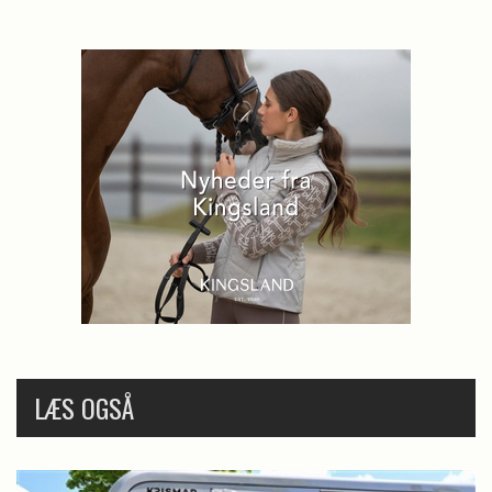
LÆS OGSÅ