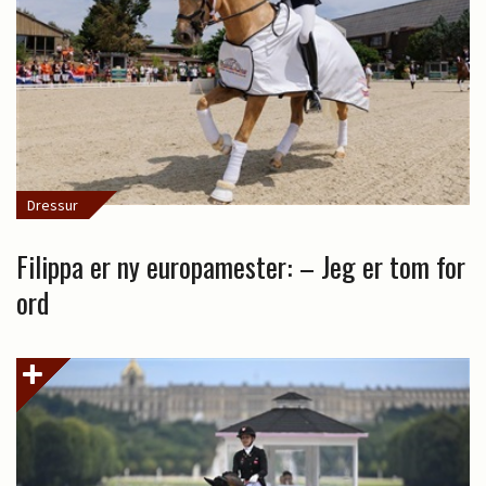
Dressur
Filippa er ny europamester: – Jeg er tom for
ord