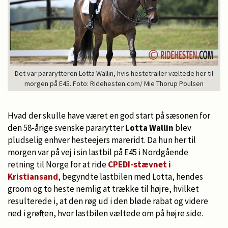
Det var pararytteren Lotta Wallin, hvis hestetrailer væltede her til
morgen på E45. Foto: Ridehesten.com/ Mie Thorup Poulsen
Hvad der skulle have været en god start på sæsonen for
den 58-årige svenske pararytter
Lotta Wallin
blev
pludselig enhver hesteejers mareridt. Da hun her til
morgen var på vej i sin lastbil på E45 i Nordgående
retning til Norge for at ride
CPEDI-stævnet i
Kristiansand
, begyndte lastbilen med Lotta, hendes
groom og to heste nemlig at trække til højre, hvilket
resulterede i, at den røg ud i den bløde rabat og videre
ned i grøften, hvor lastbilen væltede om på højre side.