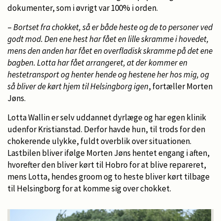
dokumenter, som i øvrigt var 100% i orden.
–
Bortset fra chokket, så er både heste og de to personer ved
godt mod. Den ene hest har fået en lille skramme i hovedet,
mens den anden har fået en overfladisk skramme på det ene
bagben. Lotta har fået arrangeret, at der kommer en
hestetransport og henter hende og hestene her hos mig, og
så bliver de kørt hjem til Helsingborg igen
, fortæller Morten
Jøns.
Lotta Wallin er selv uddannet dyrlæge og har egen klinik
udenfor Kristianstad. Derfor havde hun, til trods for den
chokerende ulykke, fuldt overblik over situationen.
Lastbilen bliver ifølge Morten Jøns hentet engang i aften,
hvorefter den bliver kørt til Hobro for at blive repareret,
mens Lotta, hendes groom og to heste bliver kørt tilbage
til Helsingborg for at komme sig over chokket.