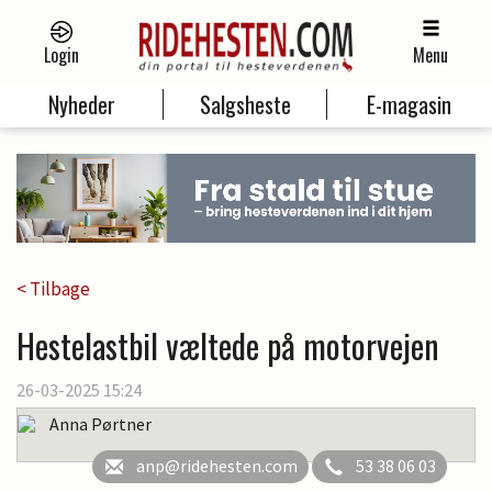
Login
Menu
Nyheder
Salgsheste
E-magasin
< Tilbage
Hestelastbil væltede på motorvejen
26-03-2025 15:24
Anna Pørtner
anp@ridehesten.com
53 38 06 03