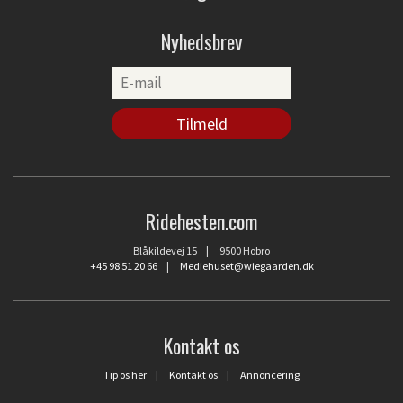
Nyhedsbrev
Ridehesten.com
Blåkildevej 15 | 9500 Hobro
+45 98 51 20 66
|
Mediehuset@wiegaarden.dk
Kontakt os
Tip os her
|
Kontakt os
|
Annoncering