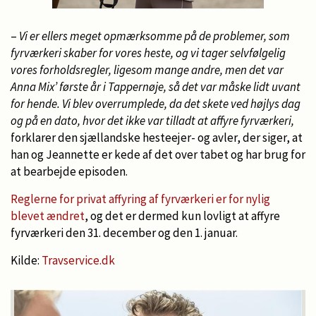
–
Vi er ellers meget opmærksomme på de problemer, som
fyrværkeri skaber for vores heste, og vi tager selvfølgelig
vores forholdsregler, ligesom mange andre, men det var
Anna Mix’ første år i Tappernøje, så det var måske lidt uvant
for hende. Vi blev overrumplede, da det skete ved højlys dag
og på en dato, hvor det ikke var tilladt at affyre fyrværkeri,
forklarer den sjællandske hesteejer- og avler, der siger, at
han og Jeannette er kede af det over tabet og har brug for
at bearbejde episoden.
Reglerne for privat affyring af fyrværkeri er for nylig
blevet ændret
, og det er dermed kun lovligt at affyre
fyrværkeri den 31. december og den 1. januar.
Kilde:
Travservice.dk