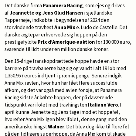
Det danske firma
Panamera Racing
, som ejes og drives
af
Jeannette og Jens Glud Hansen
i sjællandske
Tappernøje, indkøbte i begyndelsen af 2024 den
storvindende travhest
Anna Mix
e. Ludo de Castelle. Det
danske ægtepar erhvervede sig hoppen på den
prestigefyldte
Prix d’Amerique-auktion
for 130.000 euro,
svarende til lidt under en million danske kroner.
Den 15-årige franskopdrættede hoppe havde en stor
karriere på travbanerne bag sig og vandt i alt 19 løb med
1.350.957 euros indtjent i præmiepenge. Senere indgik
Anna Mix i avlen, hvor hun har fået flere succesfulde
afkom, og det var også med avlen for øje, at Panamera
Racing sidste år købte hoppen, der på daværende
tidspunkt var ifolet med travhingsten
Italiano Vero
. I
april kunne Jeanette og Jens tage imod et hoppeføl,
hvorefter Anna Mix igen blev ifolet, denne gang med den
amerikanske hingst
Walner
. Det blev dog ikke til flere føl
på den tidligere superhoppe, da Anna Mix kom til skade