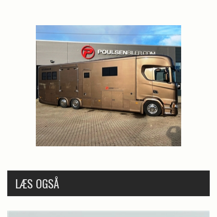
LÆS OGSÅ