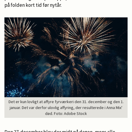
på folden kort tid før nytår.
Det er kun lovligt at affyre fyrværkeri den 31. december og den 1.
januar. Det var derfor ulovlig affyring, der resulterede i Anna Mix'
død. Foto: Adobe Stock