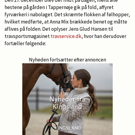
Den 27. december blev der midt på dagen, mens alle
hestene på gården i Tappernøje gik på fold, affyret
fyrværkeri i nabolaget. Det skræmte flokken af følhopper,
hvilket medførte, at Anna Mix brækkede benet og måtte
aflives på folden. Det oplyser Jens Glud Hansen til
travsportsmagasinet
travservice.dk
, hvor han derudover
fortæller følgende:
Nyheden fortsætter efter annoncen