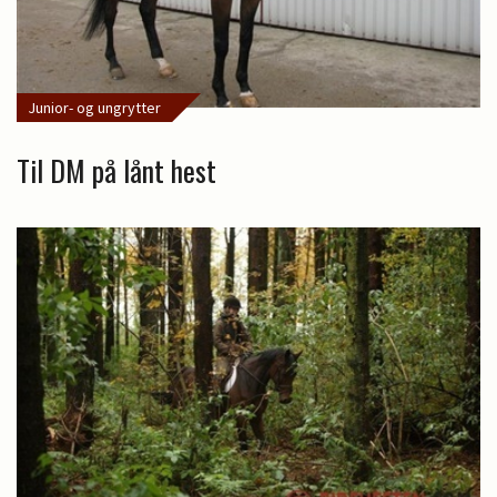
Junior- og ungrytter
Til DM på lånt hest