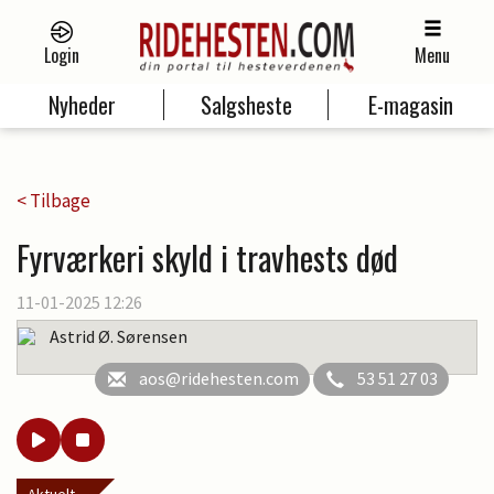
Login
Menu
Nyheder
Salgsheste
E-magasin
< Tilbage
Fyrværkeri skyld i travhests død
11-01-2025 12:26
Astrid Ø. Sørensen
aos@ridehesten.com
53 51 27 03