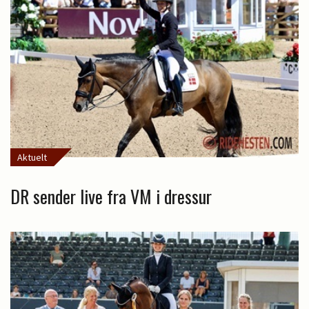
Aktuelt
DR sender live fra VM i dressur