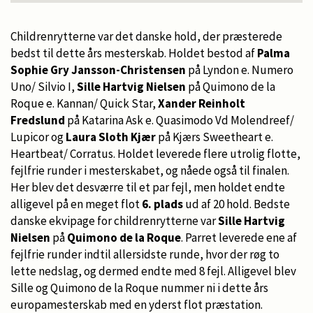
Childrenrytterne var det danske hold, der præsterede
bedst til dette års mesterskab. Holdet bestod af
Palma
Sophie Gry Jansson-Christensen
på Lyndon e. Numero
Uno/ Silvio I,
Sille Hartvig Nielsen
på Quimono de la
Roque e. Kannan/ Quick Star,
Xander Reinholt
Fredslund
på Katarina Ask e. Quasimodo Vd Molendreef/
Lupicor og
Laura Sloth Kjær
på Kjærs Sweetheart e.
Heartbeat/ Corratus. Holdet leverede flere utrolig flotte,
fejlfrie runder i mesterskabet, og nåede også til finalen.
Her blev det desværre til et par fejl, men holdet endte
alligevel på en meget flot
6. plads
ud af 20 hold. Bedste
danske ekvipage for childrenrytterne var
Sille Hartvig
Nielsen
på
Quimono de la Roque
. Parret leverede ene af
fejlfrie runder indtil allersidste runde, hvor der røg to
lette nedslag, og dermed endte med 8 fejl. Alligevel blev
Sille og Quimono de la Roque nummer ni i dette års
europamesterskab med en yderst flot præstation.