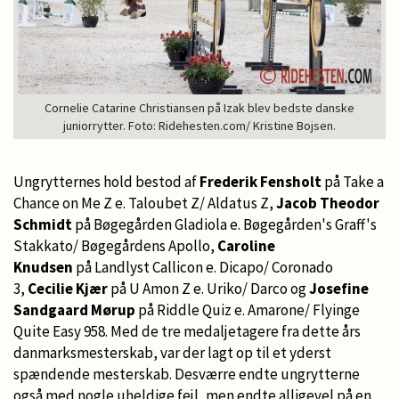
Cornelie Catarine Christiansen på Izak blev bedste danske
juniorrytter. Foto: Ridehesten.com/ Kristine Bojsen.
Ungrytternes hold bestod af
Frederik Fensholt
på Take a
Chance on Me Z e. Taloubet Z/ Aldatus Z,
Jacob Theodor
Schmidt
på Bøgegården Gladiola e. Bøgegården's Graff's
Stakkato/ Bøgegårdens Apollo,
Caroline
Knudsen
på Landlyst Callicon e. Dicapo/ Coronado
3,
Cecilie Kjær
på U Amon Z e. Uriko/ Darco og
Josefine
Sandgaard Mørup
på Riddle Quiz e. Amarone/ Flyinge
Quite Easy 958. Med de tre medaljetagere fra dette års
danmarksmesterskab, var der lagt op til et yderst
spændende mesterskab. Desværre endte ungrytterne
også med nogle uheldige fejl, men endte alligevel på en