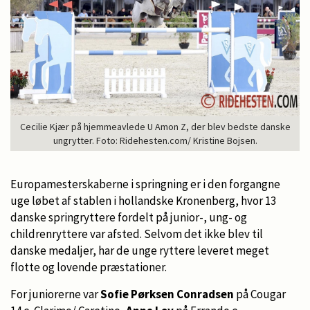
Cecilie Kjær på hjemmeavlede U Amon Z, der blev bedste danske
ungrytter. Foto: Ridehesten.com/ Kristine Bojsen.
Europamesterskaberne i springning er i den forgangne
uge løbet af stablen i hollandske Kronenberg, hvor 13
danske springryttere fordelt på junior-, ung- og
childrenryttere var afsted. Selvom det ikke blev til
danske medaljer, har de unge ryttere leveret meget
flotte og lovende præstationer.
For juniorerne var
Sofie Pørksen Conradsen
på Cougar