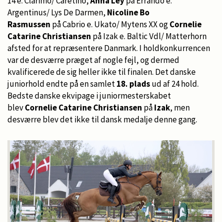
14 e. Clarimo/ Caretino,
Anna Ley
på Errando e.
Argentinus/ Lys De Darmen,
Nicoline Bo
Rasmussen
på Cabrio e. Ukato/ Mytens XX og
Cornelie
Catarine Christiansen
på Izak e. Baltic Vdl/ Matterhorn
afsted for at repræsentere Danmark. I holdkonkurrencen
var de desværre præget af nogle fejl, og dermed
kvalificerede de sig heller ikke til finalen. Det danske
juniorhold endte på en samlet
18. plads
ud af 24 hold.
Bedste danske ekvipage i juniormesterskabet
blev
Cornelie Catarine Christiansen
på
Izak
, men
desværre blev det ikke til dansk medalje denne gang.