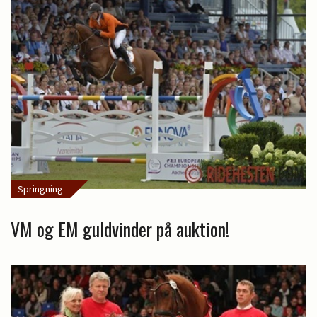
Springning
VM og EM guldvinder på auktion!