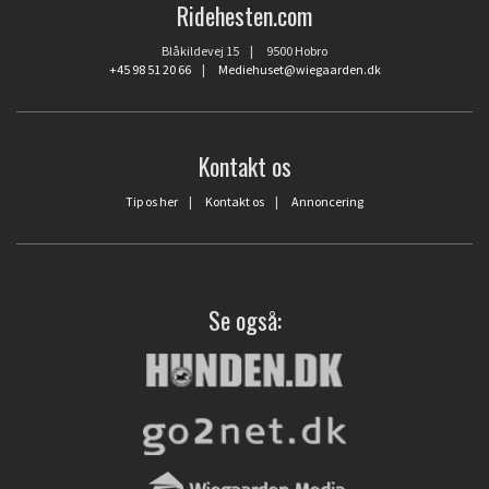
Ridehesten.com
Blåkildevej 15 | 9500 Hobro
+45 98 51 20 66
|
Mediehuset@wiegaarden.dk
Kontakt os
Tip os her
|
Kontakt os
|
Annoncering
Se også: