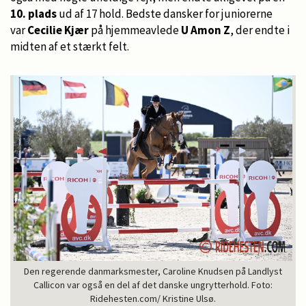
10. plads
ud af 17 hold. Bedste dansker for juniorerne
var
Cecilie Kjær
på hjemmeavlede
U Amon Z
, der endte i
midten af et stærkt felt.
Den regerende danmarksmester, Caroline Knudsen på Landlyst
Callicon var også en del af det danske ungrytterhold. Foto:
Ridehesten.com/ Kristine Ulsø.