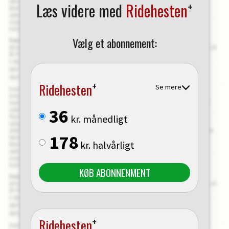
+
Læs videre med
Ridehesten
Vælg et abonnement:
+
Ridehesten
Se mere
36
kr. månedligt
178
kr. halvårligt
KØB ABONNENMENT
+
Ridehesten