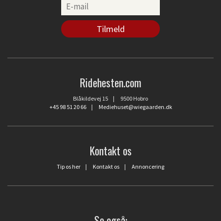
Ridehesten.com
Blåkildevej 15 | 9500 Hobro
+45 98 51 20 66
|
Mediehuset@wiegaarden.dk
Kontakt os
Tip os her
|
Kontakt os
|
Annoncering
Se også: