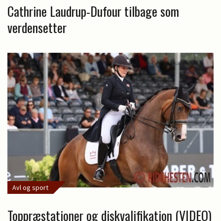
Cathrine Laudrup-Dufour tilbage som
verdensetter
Avl og sport
Toppræstationer og diskvalifikation (VIDEO)