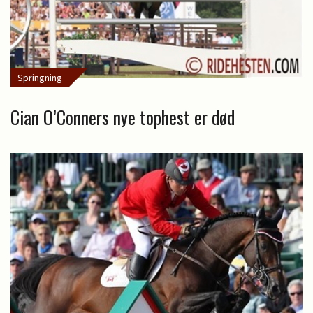
Springning
Cian O’Conners nye tophest er død