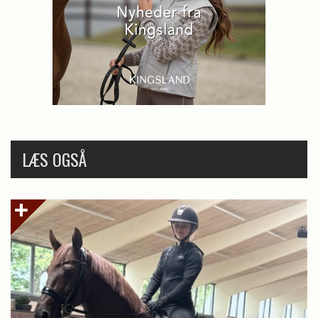
LÆS OGSÅ