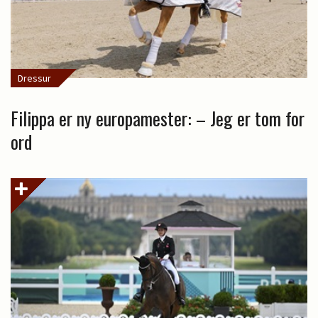
Dressur
Filippa er ny europamester: – Jeg er tom for
ord