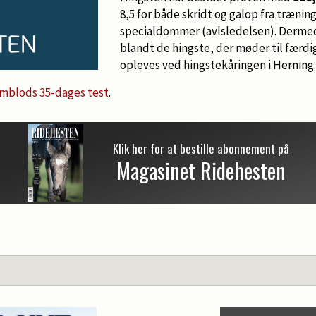
8,5 for både skridt og galop fra trænin
specialdommer (avlsledelsen). Derme
blandt de hingste, der møder til færdi
opleves ved hingstekåringen i Herning.
rmblods 35-dages test
.
Klik her for at bestille abonnement på
Magasinet Ridehesten