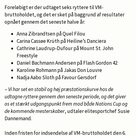
Foreløbigt er der udtaget seks ryttere til VM-
bruttoholdet, og det er sket på baggrund af resultater
opnået gennem det seneste halve år:
Anna Zibrandtsen på Quel Filou
Carina Cassøe Krüth på Heiline’s Danciera
Cathrine Laudrup-Dufour på Mount St. John
Freestyle
Daniel Bachmann Andersen på Flash Gordon 42
Karoline Rohmann på Jakas Don Louvre
Nadja Aabo Sloth på Favour Gersdorf
–
Vi har set en stabil og høj præstationskurve hos de
udtagne ryttere gennem den seneste periode, og det giver
os et stærkt udgangspunkt frem mod både Nations Cup og
de kommende mesterskaber
, udtaler elitesportchef Susie
Dannemand.
Inden fristen for indsendelse af VM-bruttoholdet den 6.