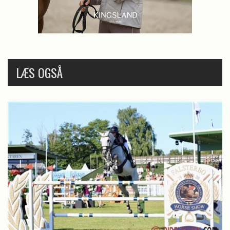
LÆS OGSÅ