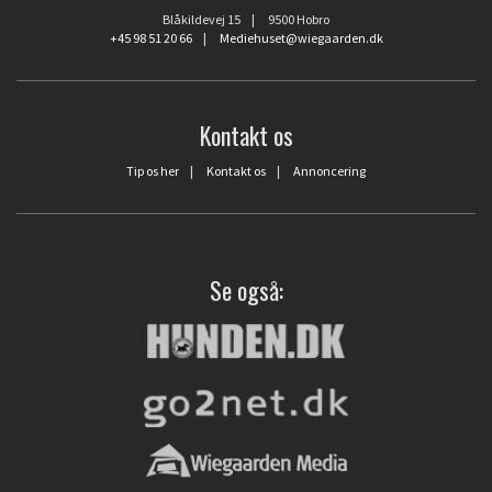
Blåkildevej 15 | 9500 Hobro
+45 98 51 20 66
|
Mediehuset@wiegaarden.dk
Kontakt os
Tip os her
|
Kontakt os
|
Annoncering
Se også: