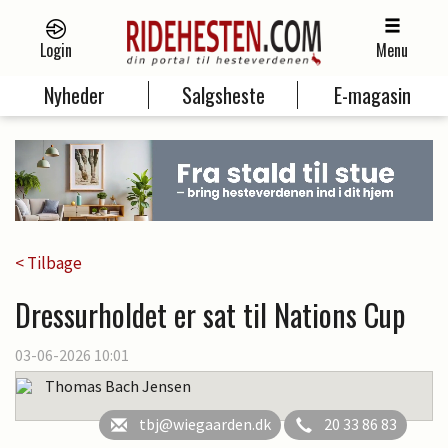
Login
Menu
Nyheder
Salgsheste
E-magasin
< Tilbage
Dressurholdet er sat til Nations Cup
03-06-2026 10:01
Thomas Bach Jensen
tbj@wiegaarden.dk
20 33 86 83