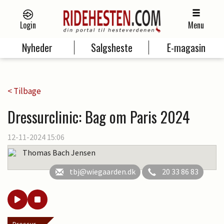
Login
Menu
Nyheder
Salgsheste
E-magasin
< Tilbage
Dressurclinic: Bag om Paris 2024
12-11-2024 15:06
Thomas Bach Jensen
tbj@wiegaarden.dk
20 33 86 83