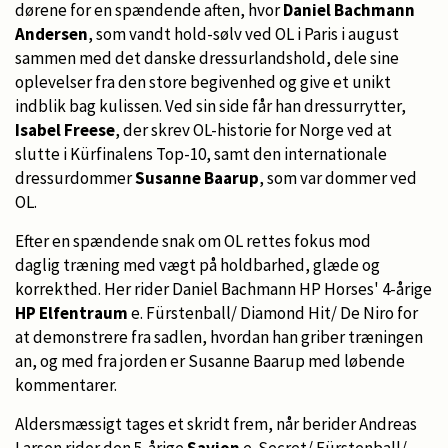
dørene for en spændende aften, hvor
Daniel Bachmann
Andersen
, som vandt hold-sølv ved OL i Paris i august
sammen med det danske dressurlandshold, dele sine
oplevelser fra den store begivenhed og give et unikt
indblik bag kulissen. Ved sin side får han dressurrytter,
Isabel Freese
, der skrev OL-historie for Norge ved at
slutte i Kürfinalens Top-10, samt den internationale
dressurdommer
Susanne Baarup
, som var dommer ved
OL.
Efter en spændende snak om OL rettes fokus mod
daglig træning med vægt på holdbarhed, glæde og
korrekthed. Her rider Daniel Bachmann HP Horses' 4-årige
HP Elfentraum
e. Fürstenball/ Diamond Hit/ De Niro for
at demonstrere fra sadlen, hvordan han griber træningen
an, og med fra jorden er Susanne Baarup med løbende
kommentarer.
Aldersmæssigt tages et skridt frem, når berider Andreas
Larsen rider den 5-årige
Savion
e. Secret/ Fürstenball/