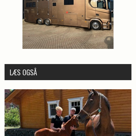
LÆS OGSÅ