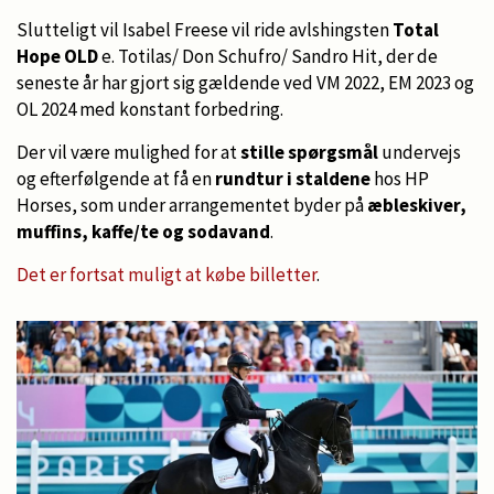
Slutteligt vil Isabel Freese vil ride avlshingsten
Total
Hope OLD
e. Totilas/ Don Schufro/ Sandro Hit, der de
seneste år har gjort sig gældende ved VM 2022, EM 2023 og
OL 2024 med konstant forbedring.
Der vil være mulighed for at
stille spørgsmål
undervejs
og efterfølgende at få en
rundtur i staldene
hos HP
Horses, som under arrangementet byder på
æbleskiver,
muffins, kaffe/te og sodavand
.
Det er fortsat muligt at købe billetter
.