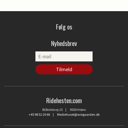
Følg os
Nyhedsbrev
Ridehesten.com
Blåkildevej 15 | 9500 Hobro
+45 98 51 20 66
|
Mediehuset@wiegaarden.dk