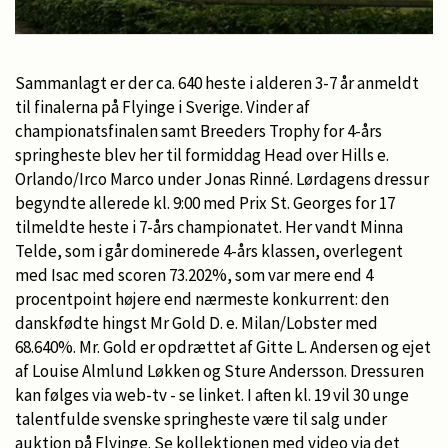
Sammanlagt er der ca. 640 heste i alderen 3-7 år anmeldt
til finalerna på Flyinge i Sverige. Vinder af
championatsfinalen samt Breeders Trophy for 4-års
springheste blev her til formiddag Head over Hills e.
Orlando/Irco Marco under Jonas Rinné. Lørdagens dressur
begyndte allerede kl. 9:00 med Prix St. Georges for 17
tilmeldte heste i 7-års championatet. Her vandt Minna
Telde, som i går dominerede 4-års klassen, overlegent
med Isac med scoren 73.202%, som var mere end 4
procentpoint højere end nærmeste konkurrent: den
danskfødte hingst Mr Gold D. e. Milan/Lobster med
68.640%. Mr. Gold er opdrættet af Gitte L. Andersen og ejet
af Louise Almlund Løkken og Sture Andersson. Dressuren
kan følges via web-tv - se linket. I aften kl. 19 vil 30 unge
talentfulde svenske springheste være til salg under
auktion på Flyinge. Se kollektionen med video via det