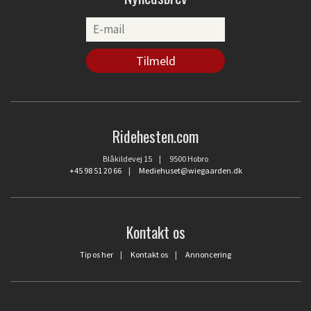
Ridehesten.com
Blåkildevej 15 | 9500 Hobro
+45 98 51 20 66
|
Mediehuset@wiegaarden.dk
Kontakt os
Tip os her
|
Kontakt os
|
Annoncering