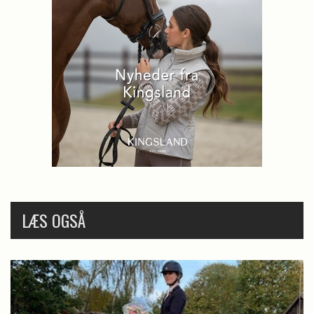
LÆS OGSÅ