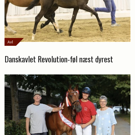
Avl
Danskavlet Revolution-føl næst dyrest