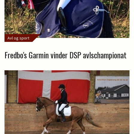
Avl og sport
Fredbo's Garmin vinder DSP avlschampionat