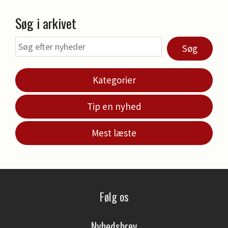
Søg i arkivet
Søg
Kategorier
Tip en nyhed
Mest læste
Følg os
Nyhedsbrev