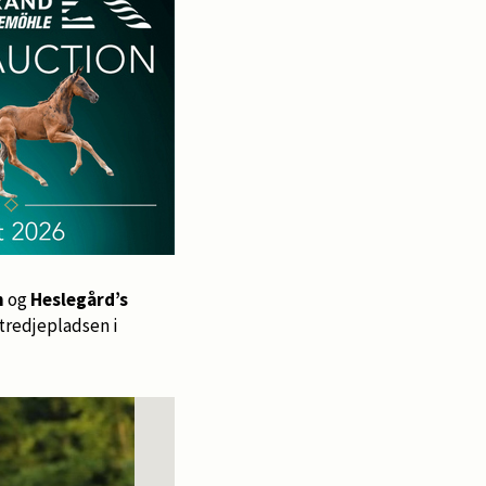
n
og
Heslegård’s
tredjepladsen i