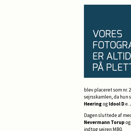
blev placeret som nr. 
sejrsskamlen, da hu
Heering
og
Idool D
e.
Dagen sluttede af med e
Nevermann Torup
o
indtog sejren MB0.