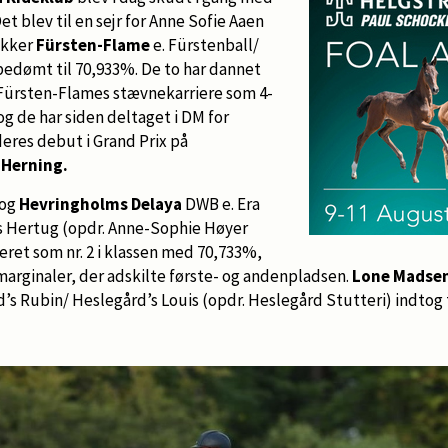
et blev til en sejr for Anne Sofie Aaen
akker
Fürsten-Flame
e. Fürstenball/
edømt til 70,933%. De to har dannet
f Fürsten-Flames stævnekarriere som 4-
g de har siden deltaget i DM for
deres debut i Grand Prix på
i
Herning.
og
Hevringholms Delaya
DWB e. Era
s Hertug (opdr. Anne-Sophie Høyer
eret som nr. 2 i klassen med 70,733%,
marginaler, der adskilte første- og andenpladsen.
Lone Madse
’s Rubin/ Heslegård’s Louis (opdr. Heslegård Stutteri) indtog 