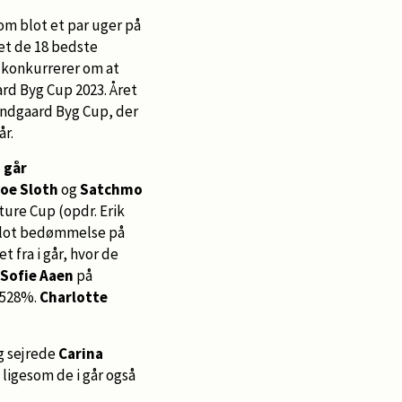
om blot et par uger på
det de 18 bedste
r konkurrerer om at
rd Byg Cup 2023. Året
undgaard Byg Cup, der
år.
 går
oe Sloth
og
Satchmo
ure Cup (opdr. Erik
n flot bedømmelse på
 fra i går, hvor de
 Sofie Aaen
på
1,528%.
Charlotte
ag sejrede
Carina
ligesom de i går også