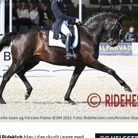
ofie Aaen og Fürsten-Flame til DM 2023. Foto: Ridehesten.com/Kristine Uls
d Rideklub
blev i dag skudt i gang med