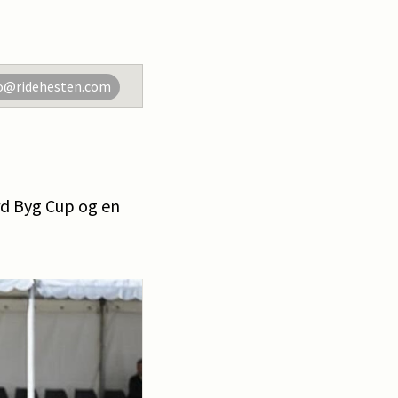
o@ridehesten.com
rd Byg Cup og en