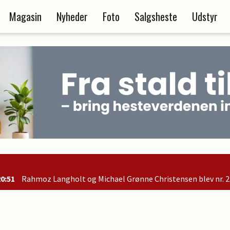
Magasin
Nyheder
Foto
Salgsheste
Udstyr
chael Grønne Christensen blev nr. 2 i B-finalen og er dermed kval