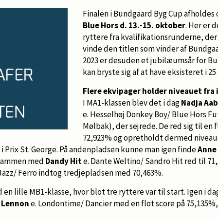
Finalen i Bundgaard Byg Cup afholdes 
Blue Hors d. 13.-15. oktober
. Her er 
ryttere fra kvalifikationsrunderne, de
vinde den titlen som vinder af Bundgaa
2023 er desuden et jubilæumsår for B
kan bryste sig af at have eksisteret i 25 
Flere ekvipager holder niveauet fra i
I MA1-klassen blev det i dag
Nadja Aab
e. Hesselhøj Donkey Boy/ Blue Hors Fut
Mølbak), der sejrede. De red sig til e
72,923% og opretholdt dermed niveauet
2 i Prix St. George. På andenpladsen kunne man igen finde
Anne
n sammen med
Dandy Hit
e. Dante Weltino/ Sandro Hit red til 7
 Jazz/ Ferro indtog tredjepladsen med 70,463%.
n lille MB1-klasse, hvor blot tre ryttere var til start. Igen i d
g
Lennon
e. Londontime/ Dancier med en flot score på 75,135%, 