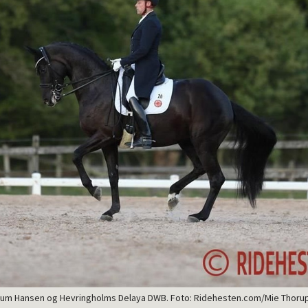
lum Hansen og Hevringholms Delaya DWB. Foto: Ridehesten.com/Mie Thoru