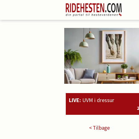
LIVE:
UVM i dressur
20:51
Rahmoz Langholt og Mi
< Tilbage