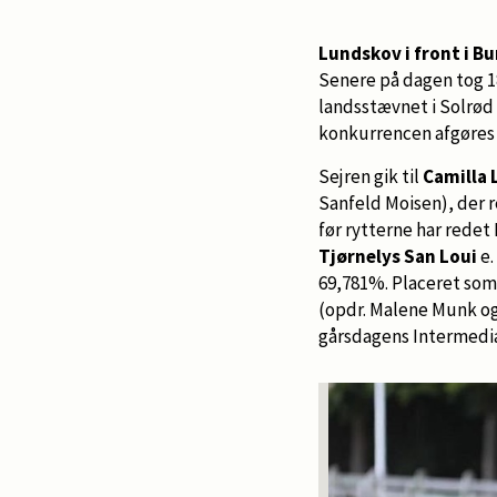
Lundskov i front i B
Senere på dagen tog 18
landsstævnet i Solrød 
konkurrencen afgøres i
Sejren gik til
Camilla
Sanfeld Moisen), der re
før rytterne har redet
Tjørnelys San Loui
e.
69,781%. Placeret som 
(opdr. Malene Munk og
gårsdagens Intermedia