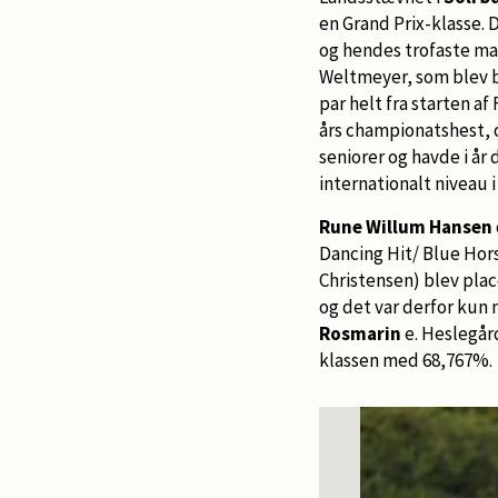
en Grand Prix-klasse. D
og hendes trofaste m
Weltmeyer, som blev b
par helt fra starten a
års championatshest, o
seniorer og havde i år 
internationalt niveau 
Rune Willum Hansen
Dancing Hit/ Blue Hor
Christensen) blev plac
og det var derfor kun 
Rosmarin
e. Heslegård
klassen med 68,767%.