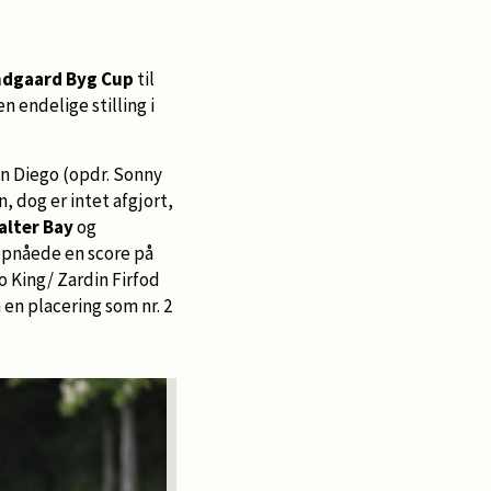
dgaard Byg Cup
til
 endelige stilling i
on Diego (opdr. Sonny
, dog er intet afgjort,
alter Bay
og
opnåede en score på
o King/ Zardin Firfod
en placering som nr. 2