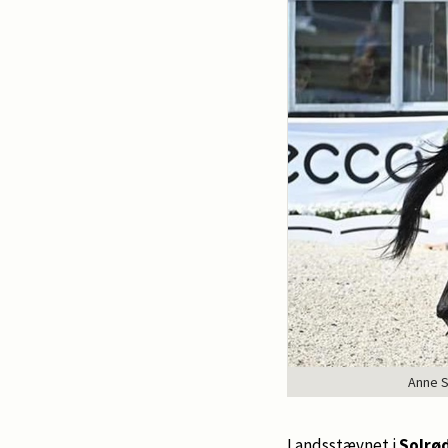
Anne S
Landsstævnet i
Solrø