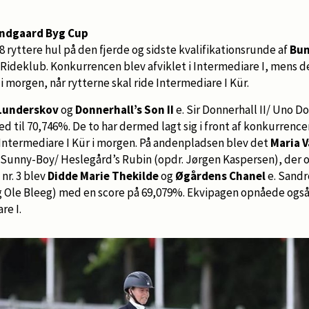
undgaard Byg Cup
 ryttere hul på den fjerde og sidste kvalifikationsrunde af
Bun
Rideklub. Konkurrencen blev afviklet i Intermediare I, mens den
 morgen, når rytterne skal ride Intermediare I Kür.
 Lunderskov
og
Donnerhall’s Son II
e. Sir Donnerhall II/ Uno D
d til 70,746%. De to har dermed lagt sig i front af konkurrencen
 Intermediare I Kür i morgen. På andenpladsen blev det
Maria V
 Sunny-Boy/ Heslegård’s Rubin (opdr. Jørgen Kaspersen), der 
nr. 3 blev
Didde Marie Thekilde
og
Øgårdens Chanel
e. Sandr
 Ole Bleeg) med en score på 69,079%. Ekvipagen opnåede også 
re I.