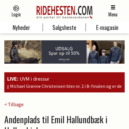
Login
Menu
Nyheder
Salgsheste
E-magasin
LIVE:
UVM i dressur
lev nr. 2 i B-finalen og er dermed kvalificeret til søndagens fin
< Tilbage
Andenplads til Emil Hallundbæk i