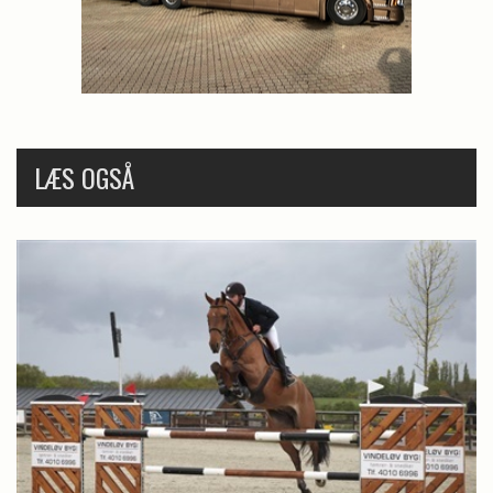
LÆS OGSÅ