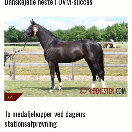
Danskejede heste i UVM-succes
Avl
To medaljehopper ved dagens
stationsafprøvning