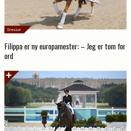
Dressur
Filippa er ny europamester: – Jeg er tom for
ord