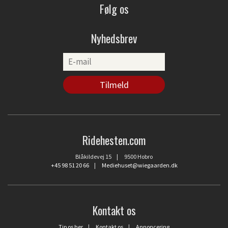
Følg os
Nyhedsbrev
Ridehesten.com
Blåkildevej 15 | 9500 Hobro
+45 98 51 20 66
|
Mediehuset@wiegaarden.dk
Kontakt os
Tip os her
|
Kontakt os
|
Annoncering