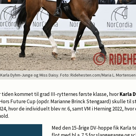
Karla Dyhm-Junge og Miss Daisy. Foto: Ridehesten.com/Maria L. Mortensen
r tiden kommet til grad III-rytternes første klasse, hvor
Karla 
Hors Future Cup (opdr. Marianne Brinck Stengaard) skulle til st
 2024, hvor de individuelt blev nr. 6, samt VM i Herning 2022, hvo
old.
Med den 15-årige DV-hoppe fik Karla t
flot med bl.a. 7,5 for slangegange og 