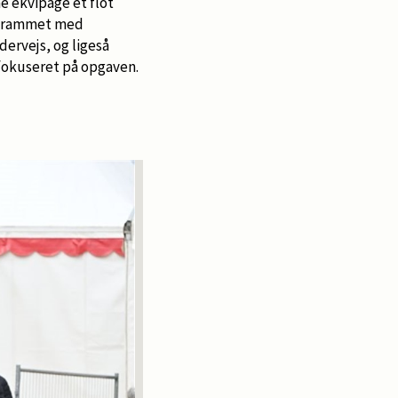
ne ekvipage et flot
rogrammet med
dervejs, og ligeså
erfokuseret på opgaven.