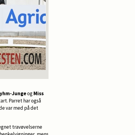
Dyhm-Junge
og
Miss
art. Parret har også
r de var med på det
egnet travøvelserne
schenkelvigninger, mens