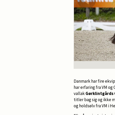
Danmark har fire ekvip
har erfaring fra VM og 
vallak
Gørklintgårds
titler bag sig og ikke 
og holdsølv fra VM i H