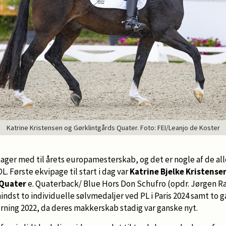
Katrine Kristensen og Gørklintgårds Quater. Foto: FEI/Leanjo de Koster
ager med til årets europamesterskab, og det er nogle af de al
OL. Første ekvipage til start i dag var
Katrine Bjelke Kristense
 Quater
e. Quaterback/ Blue Hors Don Schufro (opdr. Jørgen Rav
mindst to individuelle sølvmedaljer ved PL i Paris 2024 samt to 
erning 2022, da deres makkerskab stadig var ganske nyt.