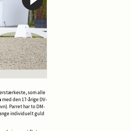
Katrine Kristensen
lerstærkeste, som alle
n
med den 17-årige DV-
n). Parret har to DM-
gange individuelt guld