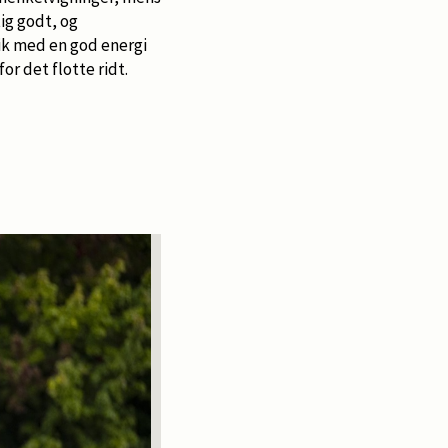
ig godt, og
gik med en god energi
for det flotte ridt.