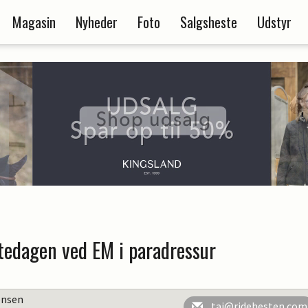
Magasin
Nyheder
Foto
Salgsheste
Udstyr
stedagen ved EM i paradressur
ensen
taj@ridehesten.com