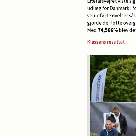
Efterårsvejret viste si
udlæg for Danmark i f
veludførte øvelser sås
gjorde de flotte overg
Med
74,586%
blev det
Klassens resultat.