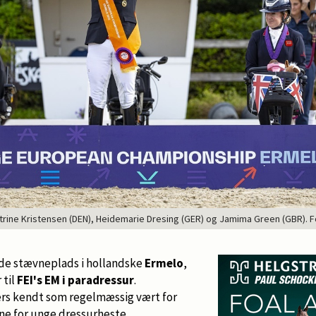
 Katrine Kristensen (DEN), Heidemarie Dresing (GER) og Jamima Green (GBR). 
de stævneplads i hollandske
Ermelo
,
 til
FEI's EM i paradressur
.
rs kendt som regelmæssig vært for
e for unge dressurheste.