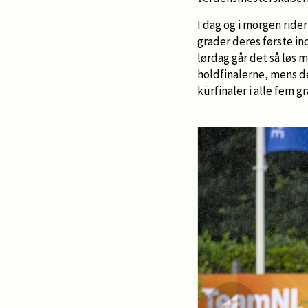
I dag og i morgen ride
grader deres første in
lørdag går det så løs 
holdfinalerne, mens d
kürfinaler i alle fem g