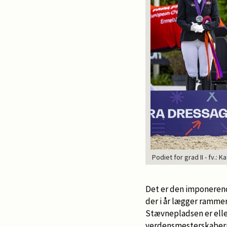
Podiet for grad II - fv.:
Det er den imponeren
der i år lægger rammer
Stævnepladsen er elle
verdensmesterskabern