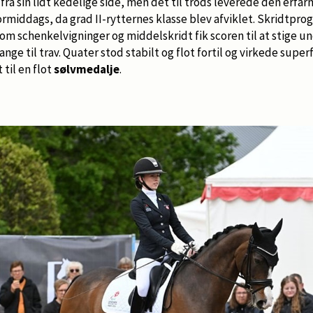
g fra sin lidt kedelige side, men det til trods leverede den erfar
ormiddags, da grad II-rytternes klasse blev afviklet. Skridtp
om schenkelvigninger og middelskridt fik scoren til at stige un
ange til trav. Quater stod stabilt og flot fortil og virkede sup
 til en flot
sølvmedalje
.