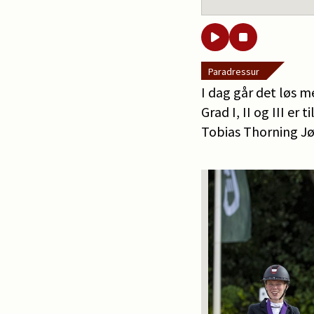
Paradressur
I dag går det løs m
Grad I, II og III e
Tobias Thorning Jø