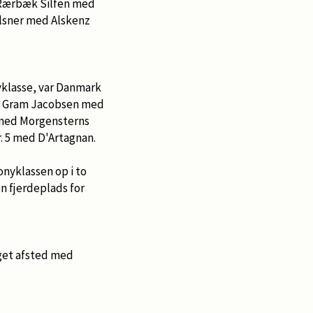
e Rærbæk Silfen med
Elsner med Alskenz
yklasse, var Danmark
ke Gram Jacobsen med
e med Morgensterns
r. 5 med D'Artagnan.
onyklassen op i to
en fjerdeplads for
aget afsted med