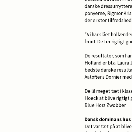
danske dressurryttere
ponyerne, Rigmor Krist
der er stor tilfredshed
"Vi har slået hollænder
front. Det er rigtigt go
De resultater, som ha
Holland er bl.a. Laura
bedste danske resultat
Aatoftens Dornier med
De lå meget tæt i kla
Hoeck at blive rigtigt
Blue Hors Zwobber
Dansk dominans hos
Det var tæt på at blive