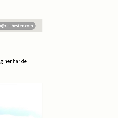
o@ridehesten.com
g her har de