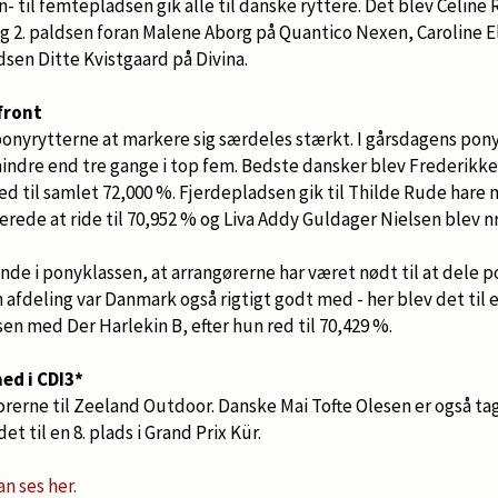
 til femtepladsen gik alle til danske ryttere. Det blev Celin
og 2. paldsen foran Malene Aborg på Quantico Nexen, Caroline 
sen Ditte Kvistgaard på Divina.
front
ponyrytterne at markere sig særdeles stærkt. I gårsdagens pon
indre end tre gange i top fem. Bedste dansker blev Frederik
red til samlet 72,000 %. Fjerdepladsen gik til Thilde Rude har
erede at ride til 70,952 % og Liva Addy Guldager Nielsen blev n
nde i ponyklassen, at arrangørerne har været nødt til at dele p
n afdeling var Danmark også rigtigt godt med - her blev det til 
n med Der Harlekin B, efter hun red til 70,429 %.
ed i CDI3*
iorerne til Zeeland Outdoor. Danske Mai Tofte Olesen er også t
et til en 8. plads i Grand Prix Kür.
an ses her.