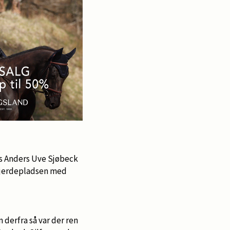
es Anders Uve Sjøbeck
 fjerdepladsen med
n derfra så var der ren