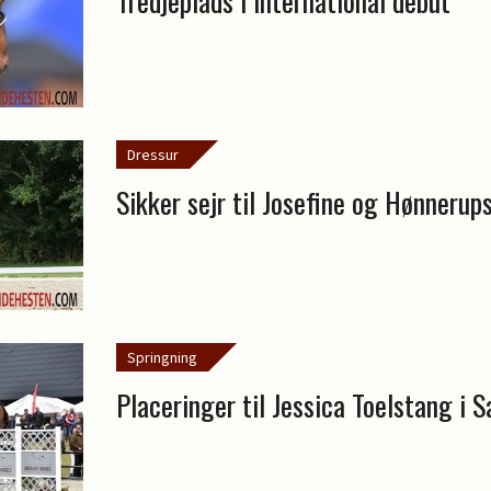
Tredjeplads i international debut
Dressur
Sikker sejr til Josefine og Hønnerups
Springning
Placeringer til Jessica Toelstang i S