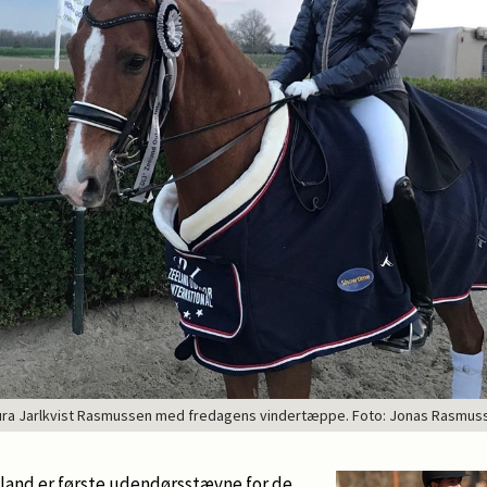
ura Jarlkvist Rasmussen med fredagens vindertæppe. Foto: Jonas Rasmus
land er første udendørsstævne for de