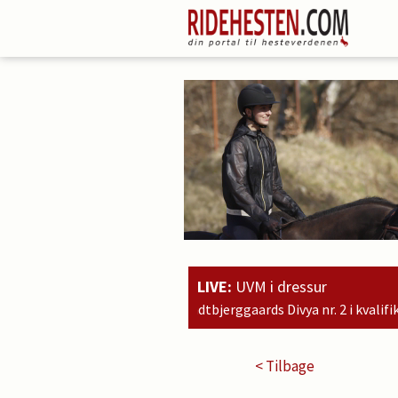
LIVE:
UVM i dressur
randtbjerggaards Divya nr. 2 i kvalifikationsklassen for 7-års hest
< Tilbage