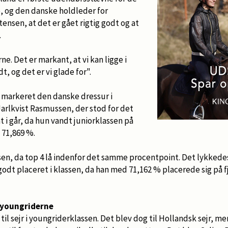
, og den danske holdleder for
ensen, at det er gået rigtig godt og at
.
ne. Det er markant, at vi kan ligge i
dt, og det er vi glade for".
r markeret den danske dressur i
 Jarlkvist Rasmussen, der stod for det
 i går, da hun vandt juniorklassen på
 71,869 %.
ssen, da top 4 lå indenfor det samme procentpoint. Det lykked
 godt placeret i klassen, da han med 71,162 % placerede sig på
 youngriderne
 til sejr i youngriderklassen. Det blev dog til Hollandsk sejr, me