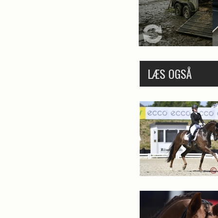
LÆS OGSÅ