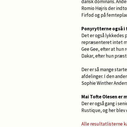
dansk dominans. Anden-
Romio Højris der indt
Firfod og på femteplad
Ponyrytterne også i 
Det er også lykkedes 
repræsenteret intet m
Gee Gee, efter at hun 
Dakar, efter hun præst
Der er så mange starte
afdelinger. I den ande
Sophie Winther Anderse
Mai Tofte Olesen er m
Der er også gang i sen
Rustique, og her blev d
Alle resultatlisterne k