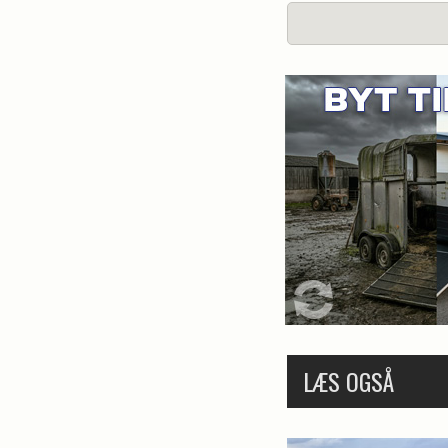
Er du interesseret
Kontakt Ridehesten
LÆS OGSÅ