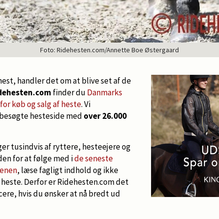
Foto: Ridehesten.com/Annette Boe Østergaard
hest, handler det om at blive set af de
dehesten.com
finder du
Danmarks
or køb og salg af heste
. Vi
 besøgte hesteside med
over 26.000
r tusindvis af ryttere, hesteejere og
en for at følge med i
de seneste
denen
, læse fagligt indhold og ikke
 heste. Derfor er Ridehesten.com det
ere, hvis du ønsker at nå bredt ud