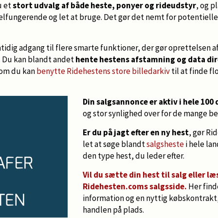
u et
stort udvalg af både heste, ponyer og rideudstyr
, og p
elfungerende og let at bruge. Det gør det nemt for potentiell
idig adgang til flere smarte funktioner, der gør oprettelsen 
l. Du kan blandt andet
hente hestens afstamning og data dir
som du kan
benytte Ridehestens store billedarkiv
til at finde fl
Din salgsannonce er aktiv i hele 100
og stor synlighed over for de mange b
Er du på jagt efter en ny hest
, gør Ri
let at søge blandt
salgsheste
i hele la
den type hest, du leder efter.
Vil du sætte din hest til salg eller 
Ridehesten.coms salgsside.
Her find
information og en nyttig købskontrakt, n
handlen på plads.