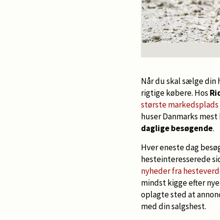
Når du skal sælge din 
rigtige købere. Hos
Ri
største markedsplads f
huser Danmarks mest
daglige besøgende
.
Hver eneste dag besøge
hesteinteresserede sid
nyheder fra hestever
mindst kigge efter nye
oplagte sted at annonc
med din salgshest.