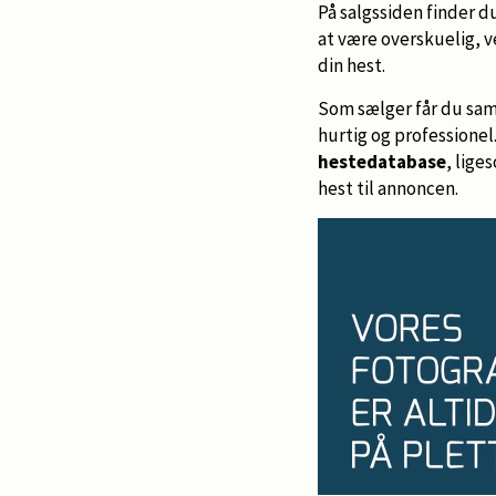
På salgssiden finder d
at være overskuelig, v
din hest.
Som sælger får du samt
hurtig og professione
hestedatabase
, lige
hest til annoncen.