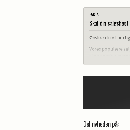
FAKTA
Skal din salgshest
Ønsker du et hurtig
Vores populære sal
skabe endnu mere 
Ugens salgshest 
Som ugens salgshest
Vi ringer dig op til
mulighed for at vælg
Artiklen vil blive 
timer.
Del nyheden på:
Pris: 1250 kr. inklu