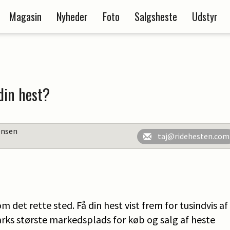
Magasin
Nyheder
Foto
Salgsheste
Udstyr
din hest?
ensen
taj@ridehesten.com
m det rette sted. Få din hest vist frem for tusindvis a
ks største markedsplads for køb og salg af heste