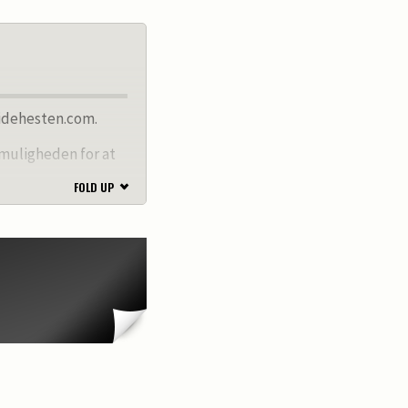
Ridehesten.com.
 muligheden for at
FOLD UP
n salgshest. Du har
com i minimum 2