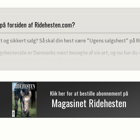
 på forsiden af Ridehesten.com?
t og sikkert salg? Så skal din hest være "Ugens salgshest" på 
gshesteside er Danmarks mest besøgte af sin art, og nu har du
opmærksomhed omkring din salgshest.
på Ridehesten.com
 producerer vores redaktion en artikel om din salgshest.
 et kort telefoninterview og skriver en artikel på 3-400 ord om di
Klik her for at bestille abonnement på
Magasinet Ridehesten
e 2-3 billeder fra vores store fotodatabase til artiklen.
markeret som advertorial og ligge som topnyhed på ridehesten.
siv moms.