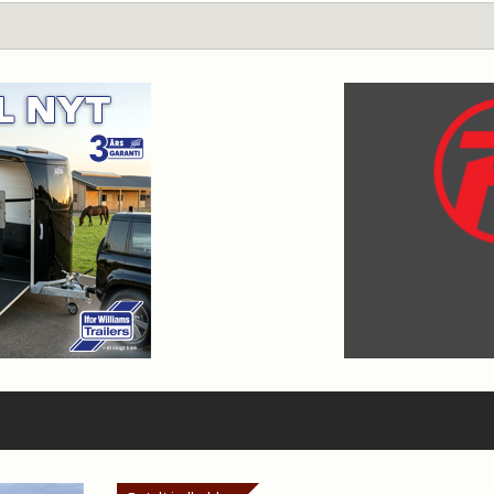
?
s redaktion på mail:
info@ridehesten.com