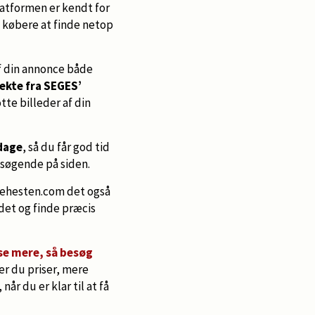
latformen er kendt for
e købere at finde netop
af din annonce både
ekte fra SEGES’
otte billeder af din
 dage
, så du får god tid
esøgende på siden.
dehesten.com det også
ndet og finde præcis
læse mere, så besøg
er du priser, mere
år du er klar til at få