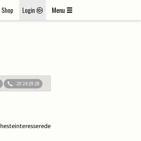
Shop
Login
Menu
20 24 29 28
f hesteinteresserede