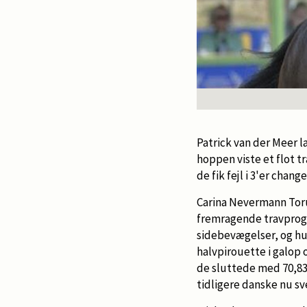
Patrick van der Meer l
hoppen viste et flot t
de fik fejl i 3'er ch
Carina Nevermann Toru
fremragende travprogr
sidebevægelser, og hu
halvpirouette i galop 
de sluttede med 70,83
tidligere danske nu s