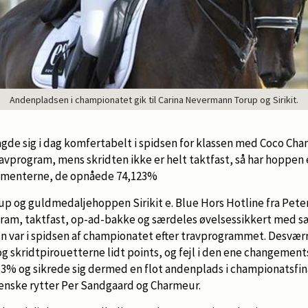
Andenpladsen i championatet gik til Carina Nevermann Torup og Sirikit.
agde sig i dag komfertabelt i spidsen for klassen med Coco Chan
ravprogram, mens skridten ikke er helt taktfast, så har hoppen 
angementerne, de opnåede 74,123%
p og guldmedaljehoppen Sirikit e. Blue Hors Hotline fra Peter
am, taktfast, op-ad-bakke og særdeles øvelsessikkert med sæ
n var i spidsen af championatet efter travprogrammet. Desvær
og skridtpirouetterne lidt points, og fejl i den ene changement
3% og sikrede sig dermed en flot andenplads i championatsfin
venske rytter Per Sandgaard og Charmeur.