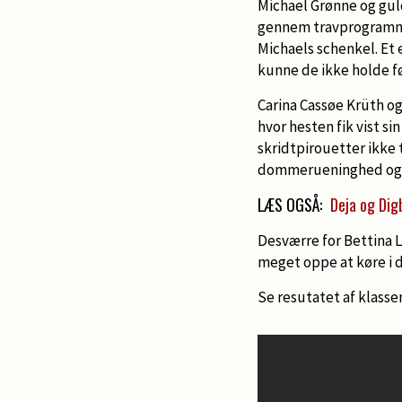
Michael Grønne og gul
gennem travprogrammet 
Michaels schenkel. Et 
kunne de ikke holde f
Carina Cassøe Krüth og 
hvor hesten fik vist si
skridtpirouetter ikke 
dommerueninghed og 
LÆS OGSÅ:
Deja og Dig
Desværre for Bettina L
meget oppe at køre i da
Se resutatet af klass