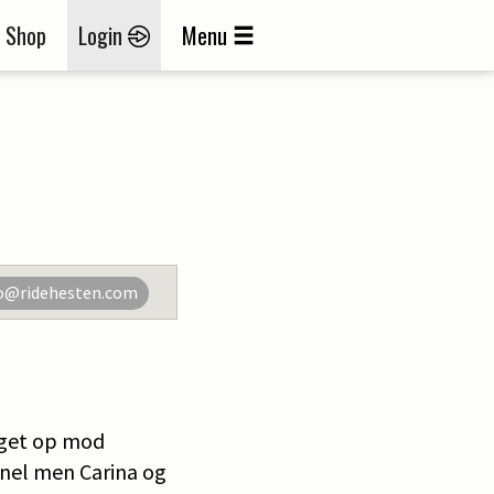
Shop
Login
Menu
o@ridehesten.com
noget op mod
anel men Carina og