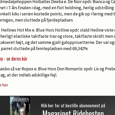
dmedaljehoppen Holballes Deeba e. De Noir opdr. Bianca og C
i 7-års finalen i dag, med en flot holdning, herlig udstråling
enkelt kiks i serien kostede points, men de gik op i føring me
øringen, men sluttede på fjerdepladsen.
Heilines Hot Mix e. Blue Hors Hotline opdr. stald Heiline viste 
n herligt elastiske taktfaste trav og store, taktfaste skridt me
takseret højt, og det samme gjalt galoppriuetterne. Der var ogs
parret sluttede på femtepladsen med 69,342%
by - se deres kür
aisbo så var Ropox e. Blue Hors Don Romantic opdr. Lis og Pre
g, at der indløb adskillige fejl.
en
her
Klik her for at bestille abonnement på
Magasinet Ridehesten