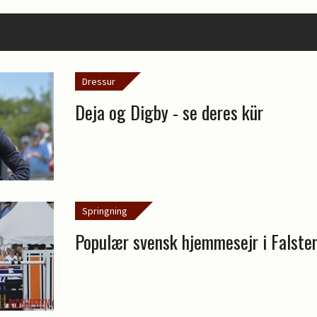
Dressur
Deja og Digby - se deres kür
Springning
Populær svensk hjemmesejr i Falste