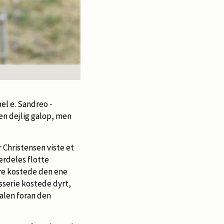
Car
el e. Sandreo -
en dejlig galop, men
 Christensen viste et
rdeles flotte
re kostede den ene
sserie kostede dyrt,
alen foran den