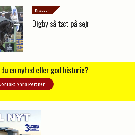
Dressur
Digby så tæt på sejr
 du en nyhed eller god historie?
Kontakt Anna Pørtner