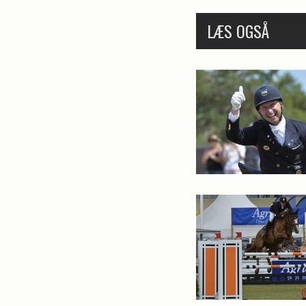
LÆS OGSÅ