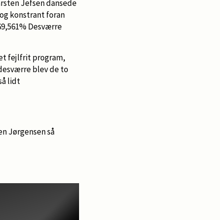
arsten Jefsen dansede
 og konstrant foran
d 69,561% Desværre
et fejlfrit program,
n desværre blev de to
å lidt
ben Jørgensen så