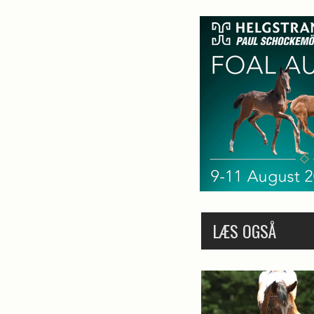
LÆS OGSÅ