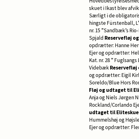
Hovedbestyrelsesmedl
skuet i Ikast blev afv
Særligt i de obligato
hingste Fürstenball, L
nr. 15 ”Sandbæk’s Rio-
Spjald
Reservefløj og
opdrætter: Hanne He
Ejer og opdrætter: He
Kat. nr. 28 ” Fuglsang
Videbæk
Reservefløj 
og opdrætter: Eigil Ki
Soreldo/Blue Hors Rom
Fløj og udtaget til E
Anja og Niels Jørgen N
Rockland/Corlando Ej
udtaget til Eliteskue
Hummelshøj og Højsle
Ejer og opdrætter: Fle