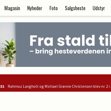
Magasin
Nyheder
Foto
Salgsheste
Udstyr
og Michael Grønne Christensen blev nr. 2 i B-finalen og er dermed