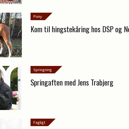
Pony
Kom til hingstekåring hos DSP og N
Springning
Springaften med Jens Trabjerg
Fagligt