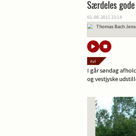
Særdeles gode f
01-08-2011 23:14
Thomas Bach Jens
Avl
I går søndag afhold
og vestjyske udstil