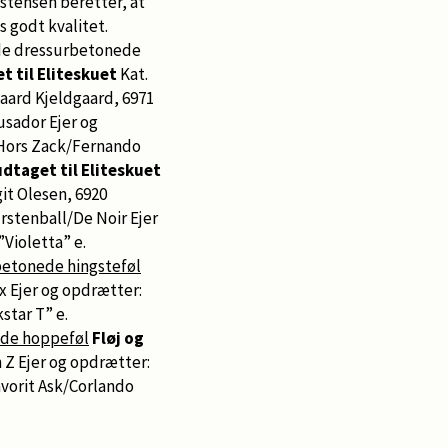
tensen beretter, at
s godt kvalitet.
 de dressurbetonede
t til Eliteskuet
Kat.
gaard Kjeldgaard, 6971
usador Ejer og
e Hors Zack/Fernando
udtaget til Eliteskuet
git Olesen, 6920
ürstenball/De Noir Ejer
 ”Violetta” e.
etonede hingsteføl
 xx Ejer og opdrætter:
kstar T” e.
de hoppeføl
Fløj og
 Z Ejer og opdrætter:
Favorit Ask/Corlando