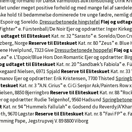
em og formand for Dansk Varmblods auktionsudvalg Ulrik Kris
iklet under meget positive forhold og med mange føl af særdele
riske hold til bedømmelse dominerede tre unge fædre, nemlig
’Espoir og Soreldo.
Dressurbetonede hingsteføl
Fløj og udtage
Fighter” e. Fürstenball/De Noir Ejer og opdrætter: Inger Kirke
 udtaget til Eliteskuet
Kat. nr. 32 ”Sarasto” e. Soreldo/Don Cr
rzberg, Norge
Reserve til Eliteskuet
Kat. nr. 80 ”Zeus” e. Blu
lene Hvelplund, 7323 Give
Dressurbetonede hoppeføl
Fløj og 
s Lea” e. L’Espoir/Blue Hors Don Romantic Ejer og opdrætter: Bir
og udtaget til Eliteskuet
Kat. nr. 20 ”Sandbæk’s Fabiola” e. F
rkegaard Nielsen, 6971 Spjald
Reserve til Eliteskuet
Kat. nr. 33
anov Ejer og opdrætter: Erik Kristensen, 7700 Thisted
Springb
liteskuet
Kat. nr. 3 ”A.N. Cirius” e. Ci Ci Senjor Ask/Painters Row
ielsen, 8850 Bjerringbro
Reserve til Eliteskuet
Kat. nr. 88 ”Roc
er og opdrætter: Rudie Telgenhof, 9560 Hadsund
Springbetone
t
Kat. nr. 94 ”Hummels Fallulah” e. Godsend du Reverdy/A’Khan
th, 9670 Løgstør
Reserve til Eliteskuet
Kat. nr. 8 ”Favi FP” e. 
mming Pape, Jegstrupvej V. 89 8800 Viborg