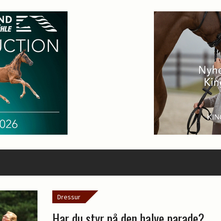
Dressur
Har du styr på den halve parade?