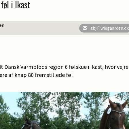
øl i Ikast
en
tbj@wiegaarden.dk
t Dansk Varmblods region 6 følskue i Ikast, hvor vejre
lere af knap 80 fremstillede føl