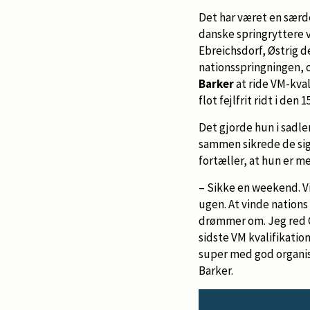
Det har været en særd
danske springryttere v
Ebreichsdorf, Østrig d
nationsspringningen, 
Barker
at ride VM-kval
flot fejlfrit ridt i den
Det gjorde hun i sadle
sammen sikrede de sig
fortæller, at hun er m
– Sikke en weekend. Vi
ugen. At vinde nations
drømmer om. Jeg red Gr
sidste VM kvalifikati
super med god organis
Barker.