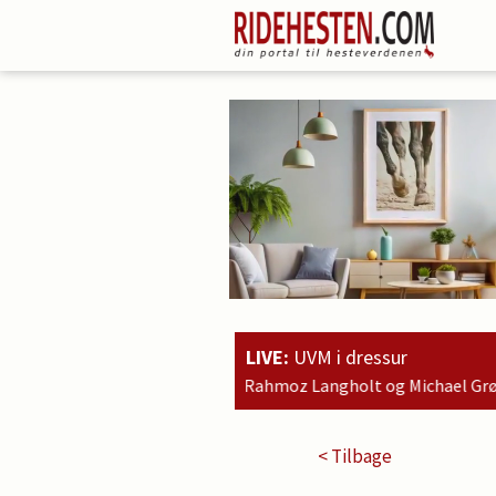
LIVE:
UVM i dressur
20:51
Rahmoz Langholt og Michael Grønne Christensen blev nr. 
< Tilbage