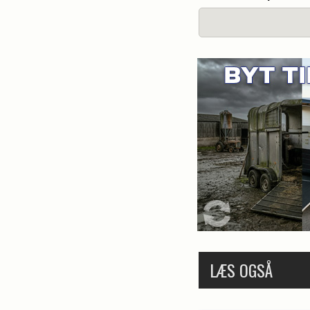
LÆS OGSÅ