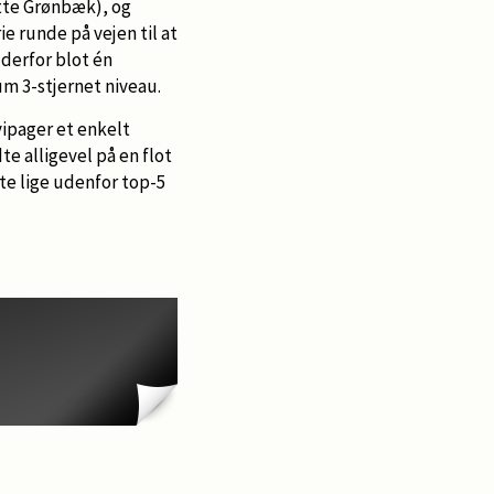
tte Grønbæk), og
ie runde på vejen til at
 derfor blot én
m 3-stjernet niveau.
ipager et enkelt
e alligevel på en flot
e lige udenfor top-5