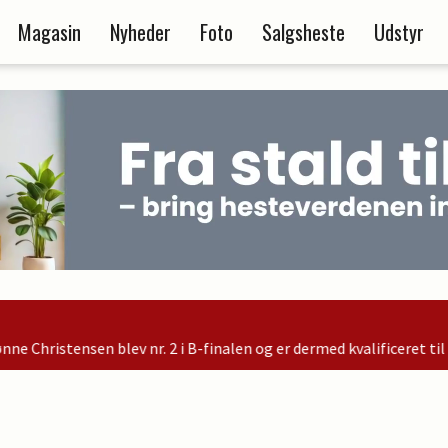
Magasin
Nyheder
Foto
Salgsheste
Udstyr
2 i B-finalen og er dermed kvalificeret til søndagens finale