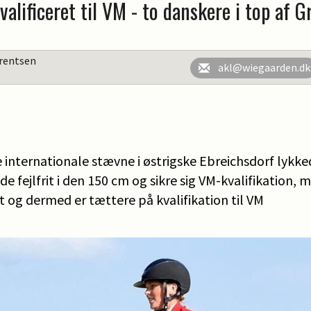
alificeret til VM - to danskere i top af G
rentsen
akl@wiegaarden.dk
 internationale stævne i østrigske Ebreichsdorf lykke
de fejlfrit i den 150 cm og sikre sig VM-kvalifikation,
it og dermed er tættere på kvalifikation til VM