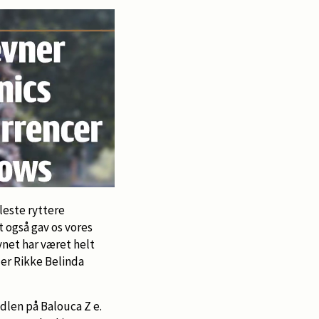
leste ryttere
 også gav os vores
net har været helt
ler Rikke Belinda
adlen på Balouca Z e.