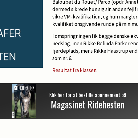
Baloubet du Rouet/ Parco (opdr. Anne
dermed sikrede hun sig sin anden fejlfr
sikre VM-kvalifikation, og hun mangler
kvalifikationsgivende runde på minimu
I omspringningen fik begge danske ekv
nedslag, men Rikke Belinda Barker endt
fjerdeplads, mens Rikke Haastrup endt
som nr. 6.
Resultat fra klassen.
Klik her for at bestille abonnement på
Magasinet Ridehesten