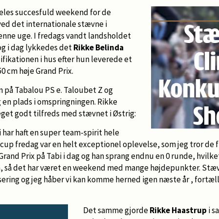
eles succesfuld weekend for de
ed det internationale stævne i
enne uge. I fredags vandt landsholdet
og i dag lykkedes det
Rikke Belinda
ifikationen i hus efter hun leverede et
 150 cm høje Grand Prix.
n på Tabalou PS e. Taloubet Z og
 en plads i omspringningen. Rikke
eget godt tilfreds med stævnet i Østrig:
 har haft en super team-spirit hele
 cup fredag var en helt exceptionel oplevelse, som jeg tror de f
and Prix på Tabi i dag og han sprang endnu en 0 runde, hvilket
on, så det har været en weekend med mange højdepunkter. Stæv
ering og jeg håber vi kan komme herned igen næste år , fortæl
Det samme gjorde
Rikke Haastrup
i s