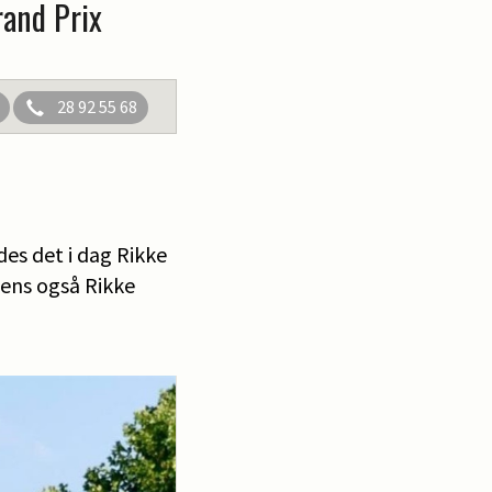
rand Prix
28 92 55 68
des det i dag Rikke
 mens også Rikke