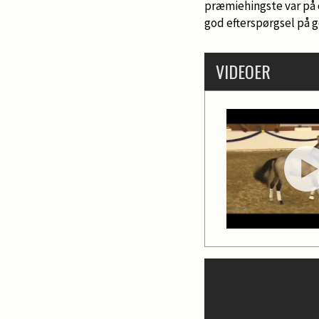
præmiehingste var på ca
god efterspørgsel på 
VIDEOER