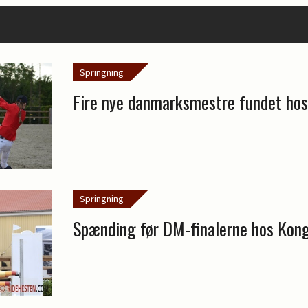
Springning
Fire nye danmarksmestre fundet ho
Springning
Spænding før DM-finalerne hos Kon