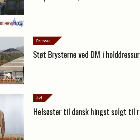
Dressur
Støt Brysterne ved DM i holddressur
Avl
Helsøster til dansk hingst solgt til 