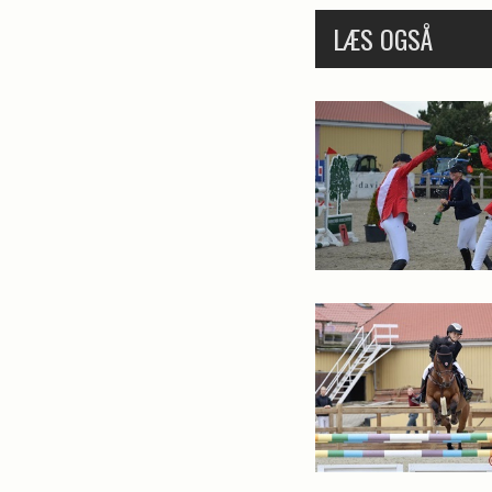
LÆS OGSÅ