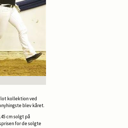
flot kollektion ved
nyhingste blev kåret.
145 cm
solgt på
sprisen for de solgte