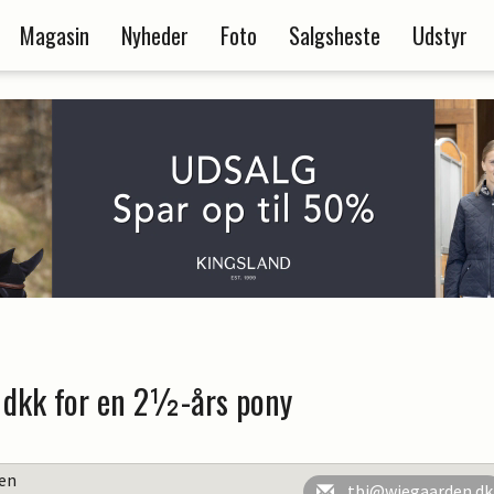
Magasin
Nyheder
Foto
Salgsheste
Udstyr
dkk for en 2½-års pony
en
tbj@wiegaarden.dk