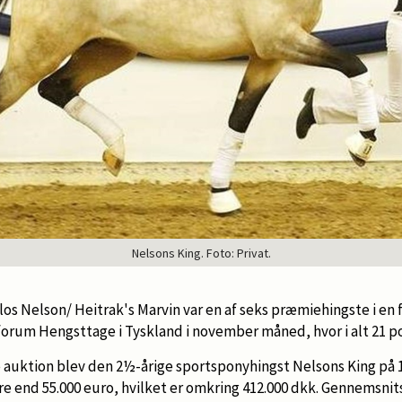
Nelsons King. Foto: Privat.
os Nelson/ Heitrak's Marvin var en af seks præmiehingste i en 
orum Hengsttage i Tyskland i november måned, hvor i alt 21 po
 auktion blev den 2½-årige sportsponyhingst Nelsons King på
re end 55.000 euro, hvilket er omkring 412.000 dkk. Gennemsnit