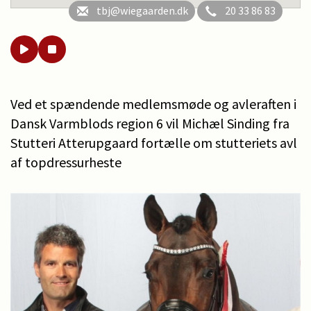
tbj@wiegaarden.dk
20 33 86 83
Ved et spændende medlemsmøde og avleraften i
Dansk Varmblods region 6 vil Michæl Sinding fra
Stutteri Atterupgaard fortælle om stutteriets avl
af topdressurheste