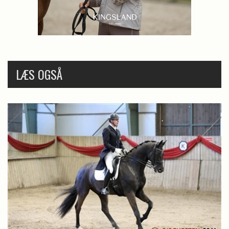
LÆS OGSÅ