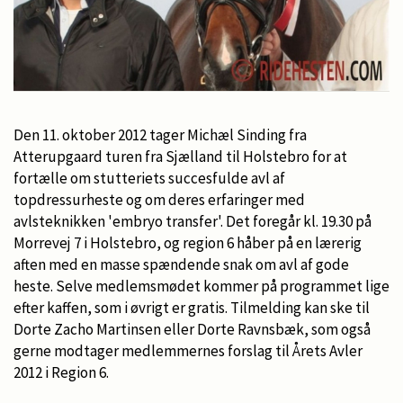
Den 11. oktober 2012 tager Michæl Sinding fra
Atterupgaard turen fra Sjælland til Holstebro for at
fortælle om stutteriets succesfulde avl af
topdressurheste og om deres erfaringer med
avlsteknikken 'embryo transfer'. Det foregår kl. 19.30 på
Morrevej 7 i Holstebro, og region 6 håber på en lærerig
aften med en masse spændende snak om avl af gode
heste. Selve medlemsmødet kommer på programmet lige
efter kaffen, som i øvrigt er gratis. Tilmelding kan ske til
Dorte Zacho Martinsen eller Dorte Ravnsbæk, som også
gerne modtager medlemmernes forslag til Årets Avler
2012 i Region 6.