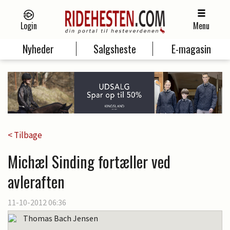
Login
Menu
Nyheder
Salgsheste
E-magasin
< Tilbage
Michæl Sinding fortæller ved
avleraften
11-10-2012 06:36
Thomas Bach Jensen