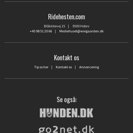
Ridehesten.com
Blåkildevej 15 | 9500 Hobro
+45 98 51 20 66
|
Mediehuset@wiegaarden.dk
Kontakt os
Tip os her
|
Kontakt os
|
Annoncering
Se også: