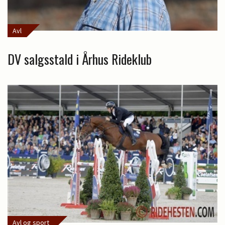
Avl
DV salgsstald i Århus Rideklub
Avl og sport