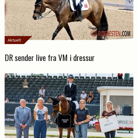
Aktuelt
DR sender live fra VM i dressur