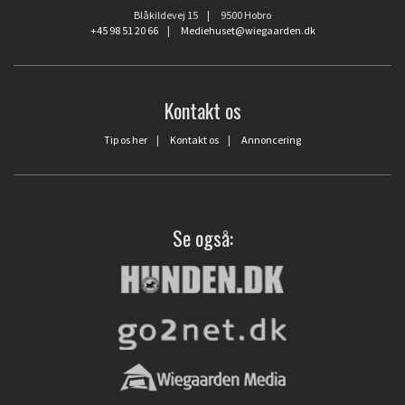
Blåkildevej 15 | 9500 Hobro
+45 98 51 20 66
|
Mediehuset@wiegaarden.dk
Kontakt os
Tip os her
|
Kontakt os
|
Annoncering
Se også: