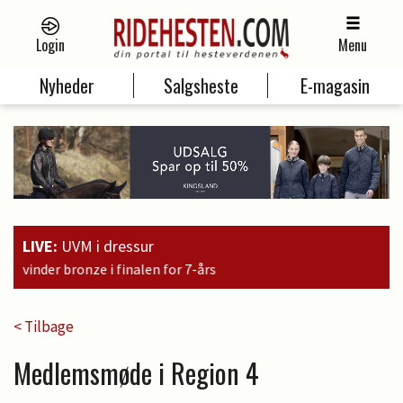
Login
Menu
Nyheder
Salgsheste
E-magasin
LIVE:
UVM i dressur
1
< Tilbage
Medlemsmøde i Region 4