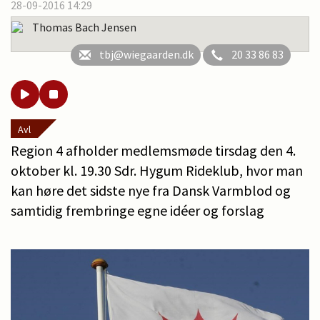
28-09-2016 14:29
Thomas Bach Jensen
tbj@wiegaarden.dk
20 33 86 83
Avl
Region 4 afholder medlemsmøde tirsdag den 4.
oktober kl. 19.30 Sdr. Hygum Rideklub, hvor man
kan høre det sidste nye fra Dansk Varmblod og
samtidig frembringe egne idéer og forslag